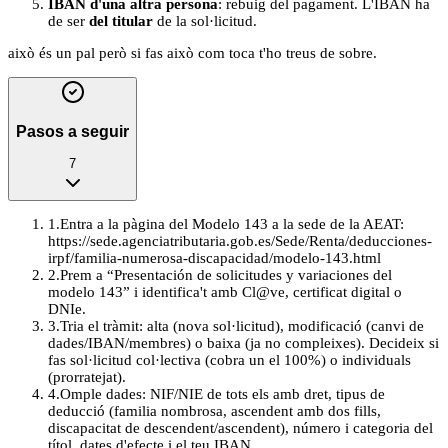
IBAN d'una altra persona
: rebuig del pagament. L'IBAN ha
de ser
del titular
de la sol·licitud.
això és un pal però si fas això com toca t'ho treus de sobre.
Pasos a seguir
7
1
.
Entra a la pàgina del Modelo 143 a la sede de la AEAT:
https://sede.agenciatributaria.gob.es/Sede/Renta/deducciones-
irpf/familia-numerosa-discapacidad/modelo-143.html
2
.
Prem a “Presentación de solicitudes y variaciones del
modelo 143” i identifica't amb Cl@ve, certificat digital o
DNIe.
3
.
Tria el tràmit: alta (nova sol·licitud), modificació (canvi de
dades/IBAN/membres) o baixa (ja no compleixes). Decideix si
fas sol·licitud col·lectiva (cobra un el 100%) o individuals
(prorratejat).
4
.
Omple dades: NIF/NIE de tots els amb dret, tipus de
deducció (familia nombrosa, ascendent amb dos fills,
discapacitat de descendent/ascendent), número i categoria del
títol, dates d'efecte i el teu IBAN.