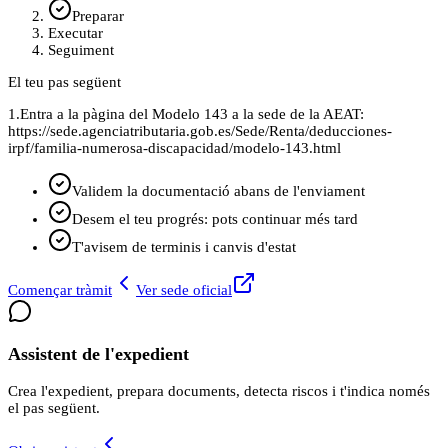
Preparar
Executar
Seguiment
El teu pas següent
1.
Entra a la pàgina del Modelo 143 a la sede de la AEAT:
https://sede.agenciatributaria.gob.es/Sede/Renta/deducciones-
irpf/familia-numerosa-discapacidad/modelo-143.html
Validem la documentació abans de l'enviament
Desem el teu progrés: pots continuar més tard
T'avisem de terminis i canvis d'estat
Començar tràmit
Ver sede oficial
Assistent de l'expedient
Crea l'expedient, prepara documents, detecta riscos i t'indica només
el pas següent.