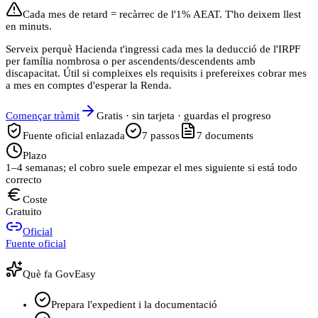
Cada mes de retard = recàrrec de l'1% AEAT. T'ho deixem llest
en minuts.
Serveix perquè Hacienda t'ingressi cada mes la deducció de l'IRPF
per família nombrosa o per ascendents/descendents amb
discapacitat. Útil si compleixes els requisits i prefereixes cobrar mes
a mes en comptes d'esperar la Renda.
Començar tràmit
Gratis · sin tarjeta · guardas el progreso
Fuente oficial enlazada
7
passos
7
documents
Plazo
1–4 semanas; el cobro suele empezar el mes siguiente si está todo
correcto
Coste
Gratuito
Oficial
Fuente oficial
Què fa GovEasy
Prepara l'expedient i la documentació