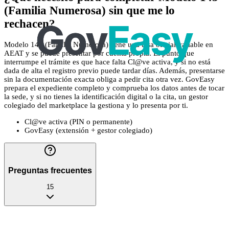
(Familia Numerosa) sin que me lo
rechacen?
Modelo 143 (Familia Numerosa) tiene una tasa oficial variable en
AEAT y se puede presentar por cuenta propia. El punto que
interrumpe el trámite es que hace falta Cl@ve activa, y si no está
dada de alta el registro previo puede tardar días. Además, presentarse
sin la documentación exacta obliga a pedir cita otra vez. GovEasy
prepara el expediente completo y comprueba los datos antes de tocar
la sede, y si no tienes la identificación digital o la cita, un gestor
colegiado del marketplace la gestiona y lo presenta por ti.
Cl@ve activa (PIN o permanente)
GovEasy (extensión + gestor colegiado)
Preguntas frecuentes
15