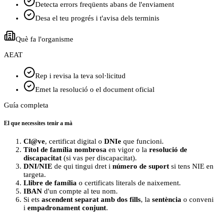
Detecta errors freqüents abans de l'enviament
Desa el teu progrés i t'avisa dels terminis
Què fa l'organisme
AEAT
Rep i revisa la teva sol·licitud
Emet la resolució o el document oficial
Guía completa
El que necessites tenir a mà
Cl@ve
, certificat digital o
DNIe
que funcioni.
Títol de família nombrosa
en vigor o la
resolució de
discapacitat
(si vas per discapacitat).
DNI/NIE
de qui tingui dret i
número de suport
si tens NIE en
targeta.
Llibre de família
o certificats literals de naixement.
IBAN
d'un compte al teu nom.
Si ets
ascendent separat amb dos fills
, la
sentència
o conveni
i
empadronament conjunt
.