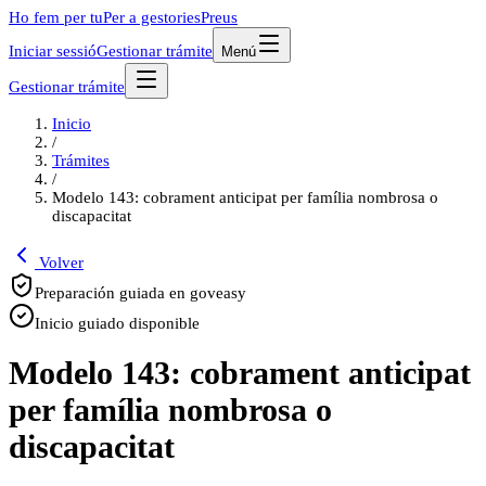
Ho fem per tu
Per a gestories
Preus
Iniciar sessió
Gestionar trámite
Menú
Gestionar trámite
Inicio
/
Trámites
/
Modelo 143: cobrament anticipat per família nombrosa o
discapacitat
Volver
Preparación guiada en goveasy
Inicio guiado disponible
Modelo 143: cobrament anticipat
per família nombrosa o
discapacitat