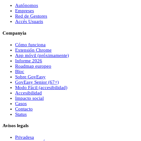
Autónomos
Empreses
Red de Gestores
Accés Usuaris
Companyia
Cómo funciona
Extensión Chrome
App móvil (próximamente)
Informe 2026
Roadmap europeo
Bloc
Sobre
Gov
Easy
Gov
Easy
Senior (67+)
Modo Fácil (accesibilidad)
Accesibilidad
Impacto social
Casos
Contacto
Status
Avisos legals
Privadesa