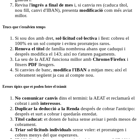
Revisa l'
ingrés a final de mes
i, si canvia res (caduca títol,
nou fill, canvi d'IBAN), presenta
modificació
com més aviat
millor.
Trucs que t'estalvien temps
Si sou dos amb dret,
sol·licitud col·lectiva
i llest: cobreu el
100% en un sol compte i eviteu prorratejos raros.
Renova el títol
de família nombrosa abans que caduqui i
després modifica el 143; així no t'aturen pagaments.
La seu de la AEAT funciona millor amb
Chrome/Firefox
i
fitxers
PDF
lleugers.
Si canvies de banc,
modifica l'IBAN
a mitjan mes; així el
cobrament següent ja cau al compte nou.
Errors típics que et poden fotre el tràmit
No comunicar canvis
dins el termini: la AEAT et reclamarà el
cobrat i amb
interessos
.
Duplicar la deducció a la Renda
després de cobrar l'anticipo:
després et surt a cobrar i quedaràs enredat.
Títol caducat
: et donen de baixa sense avisar i perds mesos de
cobrament.
Triar sol·licituds individuals
sense voler: et prorrategen i
cobres menys del que esperaves.