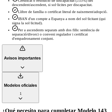
Certificat o resolució de discapacitat (≥33%) del
descendent/ascendent, si sol·licites per discapacitat.
Llibre de família o certificat literal de naixement/adopció.
IBAN d'un compte a Espanya a nom del sol·licitant (qui
signa la sol·licitud).
Per a ascendents separats amb dos fills: sentència de
separació/divorci o conveni regulador i certificat
d'empadronament conjunt.
Avisos importantes
Modelos oficiales
1
¿Qué necesito para completar Modelo 143