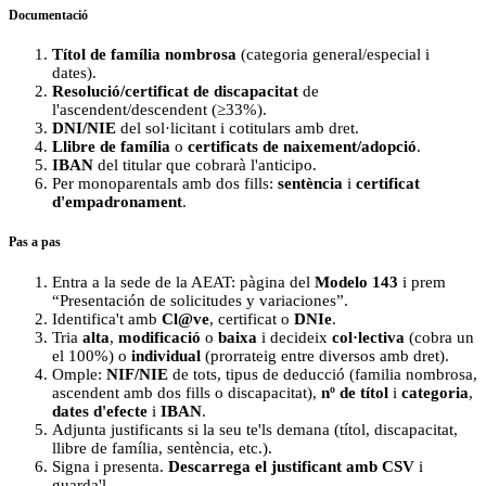
Documentació
Títol de família nombrosa
(categoria general/especial i
dates).
Resolució/certificat de discapacitat
de
l'ascendent/descendent (≥33%).
DNI/NIE
del sol·licitant i cotitulars amb dret.
Llibre de família
o
certificats de naixement/adopció
.
IBAN
del titular que cobrarà l'anticipo.
Per monoparentals amb dos fills:
sentència
i
certificat
d'empadronament
.
Pas a pas
Entra a la sede de la AEAT: pàgina del
Modelo 143
i prem
“Presentación de solicitudes y variaciones”.
Identifica't amb
Cl@ve
, certificat o
DNIe
.
Tria
alta
,
modificació
o
baixa
i decideix
col·lectiva
(cobra un
el 100%) o
individual
(prorrateig entre diversos amb dret).
Omple:
NIF/NIE
de tots, tipus de deducció (familia nombrosa,
ascendent amb dos fills o discapacitat),
nº de títol
i
categoria
,
dates d'efecte
i
IBAN
.
Adjunta justificants si la seu te'ls demana (títol, discapacitat,
llibre de família, sentència, etc.).
Signa i presenta.
Descarrega el justificant amb CSV
i
guarda'l.