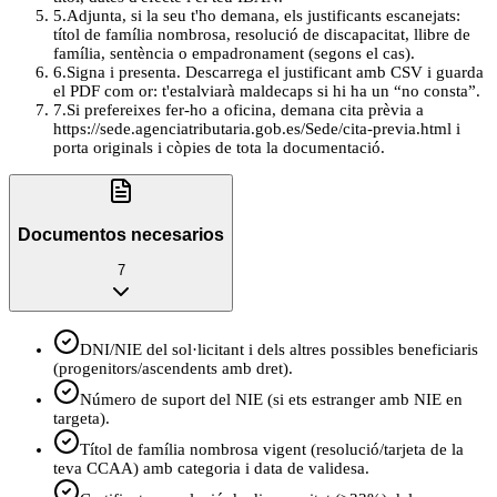
5
.
Adjunta, si la seu t'ho demana, els justificants escanejats:
títol de família nombrosa, resolució de discapacitat, llibre de
família, sentència o empadronament (segons el cas).
6
.
Signa i presenta. Descarrega el justificant amb CSV i guarda
el PDF com or: t'estalviarà maldecaps si hi ha un “no consta”.
7
.
Si prefereixes fer-ho a oficina, demana cita prèvia a
https://sede.agenciatributaria.gob.es/Sede/cita-previa.html i
porta originals i còpies de tota la documentació.
Documentos necesarios
7
DNI/NIE del sol·licitant i dels altres possibles beneficiaris
(progenitors/ascendents amb dret).
Número de suport del NIE (si ets estranger amb NIE en
targeta).
Títol de família nombrosa vigent (resolució/tarjeta de la
teva CCAA) amb categoria i data de validesa.