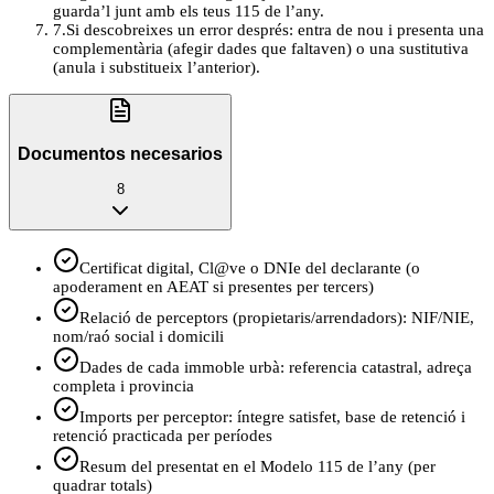
guarda’l junt amb els teus 115 de l’any.
7
.
Si descobreixes un error després: entra de nou i presenta una
complementària (afegir dades que faltaven) o una sustitutiva
(anula i substitueix l’anterior).
Documentos necesarios
8
Certificat digital, Cl@ve o DNIe del declarante (o
apoderament en AEAT si presentes per tercers)
Relació de perceptors (propietaris/arrendadors): NIF/NIE,
nom/raó social i domicili
Dades de cada immoble urbà: referencia catastral, adreça
completa i provincia
Imports per perceptor: íntegre satisfet, base de retenció i
retenció practicada per períodes
Resum del presentat en el Modelo 115 de l’any (per
quadrar totals)