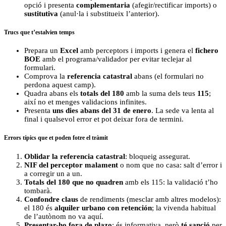
opció i presenta
complementaria
(afegir/rectificar imports) o
sustitutiva
(anul·la i substitueix l’anterior).
Trucs que t’estalvien temps
Prepara un
Excel
amb perceptors i imports i genera el
fichero
BOE
amb el programa/validador per evitar teclejar al
formulari.
Comprova la
referencia catastral
abans (el formulari no
perdona aquest camp).
Quadra abans els
totals del 180
amb la suma dels teus
115
;
així no et menges validacions infinites.
Presenta
uns dies abans del 31 de enero
. La sede va lenta al
final i qualsevol error et pot deixar fora de termini.
Errors típics que et poden fotre el tràmit
Oblidar la referencia catastral
: bloqueig assegurat.
NIF del perceptor malament
o nom que no casa: salt d’error i
a corregir un a un.
Totals del 180 que no quadren
amb els 115: la validació t’ho
tombarà.
Confondre claus
de rendiments (mesclar amb altres modelos):
el 180 és
alquiler urbano con retención
; la vivenda habitual
de l’autònom no va aquí.
Presentar-ho fora de plazo
: és informativa, però
té sanció
per