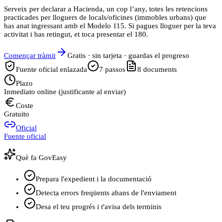
Serveix per declarar a Hacienda, un cop l’any, totes les retencions
practicades per lloguers de locals/oficines (immobles urbans) que
has anat ingressant amb el Modelo 115. Si pagues lloguer per la teva
activitat i has retingut, et toca presentar el 180.
Començar tràmit
Gratis · sin tarjeta · guardas el progreso
Fuente oficial enlazada
7
passos
8
documents
Plazo
Inmediato online (justificante al enviar)
Coste
Gratuito
Oficial
Fuente oficial
Què fa GovEasy
Prepara l'expedient i la documentació
Detecta errors freqüents abans de l'enviament
Desa el teu progrés i t'avisa dels terminis