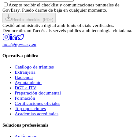
Acepto recibir el checklist y comunicaciones puntuales de
GovEasy. Puedo darme de baja en cualquier momento.
Recibir checklist (PDF)
Gestió administrativa digital amb fonts oficials verificades.
Democratitzant l'accés als serveis públics amb tecnologia ciutadana.
hola@goveasy.eu
Operativa pública
Catálogo de trámites
Extranjería
Hacienda
Ayuntamiento
DGT e ITV
Preparación documental
Formación
Certificaciones oficiales
Top oposiciones
Academias acreditadas
Solucions professionals
Autónomos