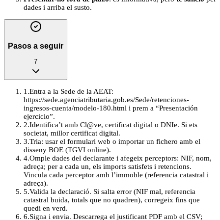
dades i arriba el susto.
Pasos a seguir
7
1
.
Entra a la Sede de la AEAT:
https://sede.agenciatributaria.gob.es/Sede/retenciones-
ingresos-cuenta/modelo-180.html i prem a “Presentación
ejercicio”.
2
.
Identifica’t amb Cl@ve, certificat digital o DNIe. Si ets
societat, millor certificat digital.
3
.
Tria: usar el formulari web o importar un fichero amb el
disseny BOE (TGVI online).
4
.
Omple dades del declarante i afegeix perceptors: NIF, nom,
adreça; per a cada un, els imports satisfets i retencions.
Vincula cada perceptor amb l’immoble (referencia catastral i
adreça).
5
.
Valida la declaració. Si salta error (NIF mal, referencia
catastral buida, totals que no quadren), corregeix fins que
quedi en verd.
6
.
Signa i envia. Descarrega el justificant PDF amb el CSV;