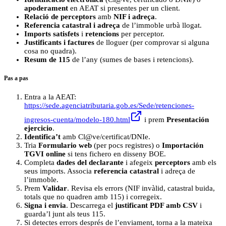
apoderament
en AEAT si presentes per un client.
Relació de perceptors
amb
NIF i adreça
.
Referencia catastral i adreça
de l’immoble urbà llogat.
Imports satisfets
i
retencions
per perceptor.
Justificants i factures
de lloguer (per comprovar si alguna
cosa no quadra).
Resum de 115
de l’any (sumes de bases i retencions).
Pas a pas
Entra a la AEAT:
https://sede.agenciatributaria.gob.es/Sede/retenciones-
ingresos-cuenta/modelo-180.html
i prem
Presentación
ejercicio
.
Identifica’t
amb Cl@ve/certificat/DNIe.
Tria
Formulario web
(per pocs registres) o
Importación
TGVI online
si tens fichero en disseny BOE.
Completa
dades del declarante
i afegeix
perceptors
amb els
seus imports. Associa
referencia catastral
i adreça de
l’immoble.
Prem
Validar
. Revisa els errors (NIF invàlid, catastral buida,
totals que no quadren amb 115) i corregeix.
Signa i envia
. Descarrega el
justificant PDF amb CSV
i
guarda’l junt als teus 115.
Si detectes errors després de l’enviament, torna a la mateixa