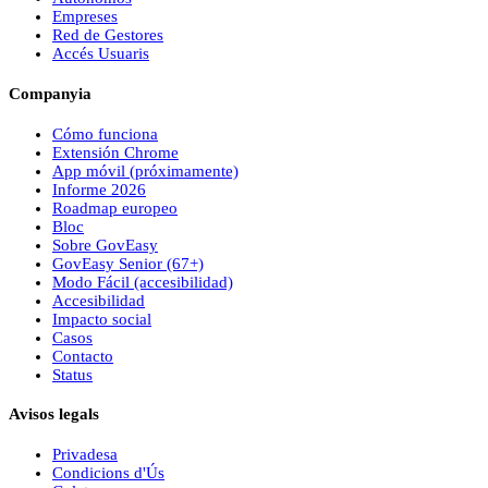
Empreses
Red de Gestores
Accés Usuaris
Companyia
Cómo funciona
Extensión Chrome
App móvil (próximamente)
Informe 2026
Roadmap europeo
Bloc
Sobre
Gov
Easy
Gov
Easy
Senior (67+)
Modo Fácil (accesibilidad)
Accesibilidad
Impacto social
Casos
Contacto
Status
Avisos legals
Privadesa
Condicions d'Ús