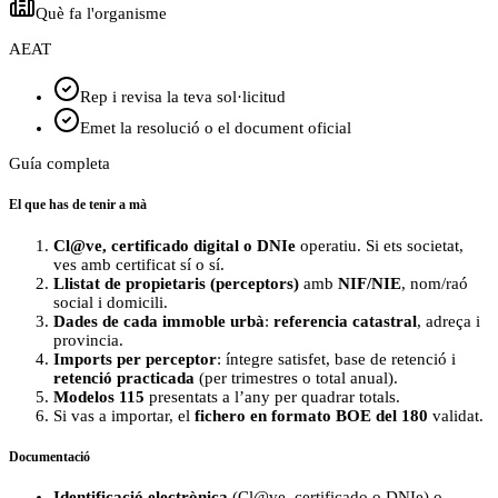
Què fa l'organisme
AEAT
Rep i revisa la teva sol·licitud
Emet la resolució o el document oficial
Guía completa
El que has de tenir a mà
Cl@ve, certificado digital o DNIe
operatiu. Si ets societat,
ves amb certificat sí o sí.
Llistat de propietaris (perceptors)
amb
NIF/NIE
, nom/raó
social i domicili.
Dades de cada immoble urbà
:
referencia catastral
, adreça i
provincia.
Imports per perceptor
: íntegre satisfet, base de retenció i
retenció practicada
(per trimestres o total anual).
Modelos 115
presentats a l’any per quadrar totals.
Si vas a importar, el
fichero en formato BOE del 180
validat.
Documentació
Identificació electrònica
(Cl@ve, certificado o DNIe) o