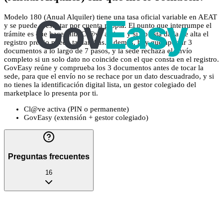
Modelo 180 (Anual Alquiler) tiene una tasa oficial variable en AEAT
y se puede presentar por cuenta propia. El punto que interrumpe el
trámite es que hace falta Cl@ve activa, y si no está dada de alta el
registro previo puede tardar días. Además, hay que aportar 3
documentos a lo largo de 7 pasos, y la sede rechaza el envío
completo si un solo dato no coincide con el que consta en el registro.
GovEasy reúne y comprueba los 3 documentos antes de tocar la
sede, para que el envío no se rechace por un dato descuadrado, y si
no tienes la identificación digital lista, un gestor colegiado del
marketplace lo presenta por ti.
Cl@ve activa (PIN o permanente)
GovEasy (extensión + gestor colegiado)
Preguntas frecuentes
16