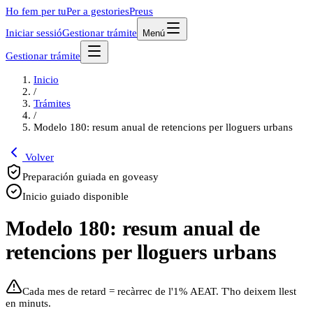
Ho fem per tu
Per a gestories
Preus
Iniciar sessió
Gestionar trámite
Menú
Gestionar trámite
Inicio
/
Trámites
/
Modelo 180: resum anual de retencions per lloguers urbans
Volver
Preparación guiada en goveasy
Inicio guiado disponible
Modelo 180: resum anual de
retencions per lloguers urbans
Cada mes de retard = recàrrec de l'1% AEAT. T'ho deixem llest
en minuts.