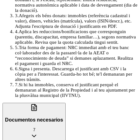
normativa autonòmica aplicable i data de devengament (dia de
la donació).
3
.
Afegeix els béns donats: immobles (referència cadastral i
valor), diners, vehicles (matrícula), valors (ISIN/descr.), etc.
Adjunta l'escriptura de donació i justificants en PDF.
4
.
Aplica les reduccions/bonificacions que corresponguin
(parentiu, discapacitat, empresa familiar…), segons normativa
aplicable. Revisa que la quota calculada tingui sentit.
5
.
Tria forma de pagament: NRC immediat amb el teu banc
col·laborador des de la passarel·la de la AEAT o
“reconocimiento de deuda” si demanes aplazament. Realitza
el pagament i guarda el NRC.
6
.
Signa i presenta. Descarrega el justificant amb CSV i la
còpia per a l'interessat. Guarda-ho tot bé; te'l demanaran per
altres tràmits.
7
.
Si hi ha immobles, conserva el justificant perquè el
demanaran al Registro de la Propiedad i al teu ajuntament per
la plusvàlua municipal (IIVTNU).
Documentos necesarios
7