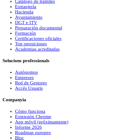
Catálogo de trámites
Extranjería
Hacienda
Ayuntamiento
DGT e ITV
Preparación documental
Formación
Certificaciones oficiales
Top oposiciones
Academias acreditadas
Solucions professionals
Autónomos
Empreses
Red de Gestores
Accés Usuaris
Companyia
Cómo funciona
Extensión Chrome
App móvil (próximamente)
Informe 2026
Roadmap europeo
Bloc