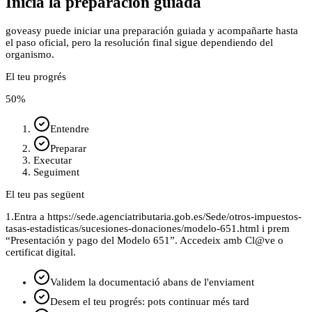
Inicia la preparación guiada
goveasy puede iniciar una preparación guiada y acompañarte hasta
el paso oficial, pero la resolución final sigue dependiendo del
organismo.
El teu progrés
50
%
Entendre
Preparar
Executar
Seguiment
El teu pas següent
1.
Entra a https://sede.agenciatributaria.gob.es/Sede/otros-impuestos-
tasas-estadisticas/sucesiones-donaciones/modelo-651.html i prem
“Presentación y pago del Modelo 651”. Accedeix amb Cl@ve o
certificat digital.
Validem la documentació abans de l'enviament
Desem el teu progrés: pots continuar més tard