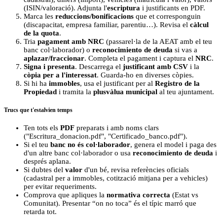
(ISIN/valoració). Adjunta l'
escriptura
i justificants en PDF.
Marca les
reduccions/bonificacions
que et corresponguin
(discapacitat, empresa familiar, parentiu…). Revisa el
càlcul
de la quota
.
Tria
pagament amb NRC
(passarel·la de la AEAT amb el teu
banc col·laborador) o
reconocimiento de deuda
si vas a
aplazar/fraccionar
. Completa el pagament i captura el
NRC
.
Signa i presenta
. Descarrega el
justificant amb CSV
i la
còpia per a l'interessat
. Guarda-ho en diverses còpies.
Si hi ha
immobles
, usa el justificant per al
Registro de la
Propiedad
i tramita la
plusvàlua municipal
al teu ajuntament.
Trucs que t'estalvien temps
Ten tots els
PDF
preparats i amb noms clars
("Escritura_donacion.pdf", "Certificado_banco.pdf").
Si el teu
banc no és col·laborador
, genera el model i paga des
d'un altre banc col·laborador o usa
reconocimiento de deuda
i
després aplana.
Si dubtes del
valor
d'un bé, revisa referències oficials
(cadastral per a immobles, cotització mitjana per a vehicles)
per evitar requeriments.
Comprova que apliques la
normativa correcta
(Estat vs
Comunitat). Presentar “on no toca” és el típic marró que
retarda tot.