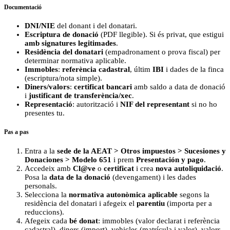
Documentació
DNI/NIE
del donant i del donatari.
Escriptura de donació
(PDF llegible). Si és privat, que estigui
amb signatures legitimades
.
Residència del donatari
(empadronament o prova fiscal) per
determinar normativa aplicable.
Immobles
:
referència cadastral
, últim
IBI
i dades de la finca
(escriptura/nota simple).
Diners/valors
:
certificat bancari
amb saldo a data de donació
i
justificant de transferència/xec
.
Representació
: autorització i
NIF del representant
si no ho
presentes tu.
Pas a pas
Entra a la
sede de la AEAT > Otros impuestos > Sucesiones y
Donaciones > Modelo 651
i prem
Presentación y pago
.
Accedeix amb
Cl@ve
o
certificat
i crea
nova autoliquidació
.
Posa la
data de la donació
(devengament) i les dades
personals.
Selecciona la
normativa autonòmica aplicable
segons la
residència del donatari i afegeix el
parentiu
(importa per a
reduccions).
Afegeix cada
bé donat
: immobles (valor declarat i referència
cadastral), diners (import), vehicles (matrícula i valor), valors