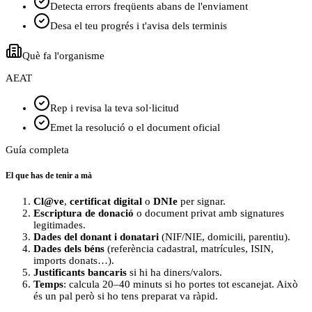
Detecta errors freqüents abans de l'enviament
Desa el teu progrés i t'avisa dels terminis
Què fa l'organisme
AEAT
Rep i revisa la teva sol·licitud
Emet la resolució o el document oficial
Guía completa
El que has de tenir a mà
Cl@ve
,
certificat digital
o
DNIe
per signar.
Escriptura de donació
o document privat amb signatures
legitimades.
Dades del donant i donatari
(NIF/NIE, domicili, parentiu).
Dades dels béns
(referència cadastral, matrícules, ISIN,
imports donats…).
Justificants bancaris
si hi ha diners/valors.
Temps
: calcula 20–40 minuts si ho portes tot escanejat. Això
és un pal però si ho tens preparat va ràpid.