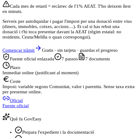
Cada mes de retard = recàrrec de l'1% AEAT. T'ho deixem llest
en minuts.
Serveix per autoliquidar i pagar l'impost per una donació entre vius
(diners, immobles, cotxes, accions…). Et cal si has rebut una
donació i t'hi toca presentar davant la AEAT (règim estatal: no
residents, Ceuta/Melilla o quan correspongui).
Començar tràmit
Gratis · sin tarjeta · guardas el progreso
Fuente oficial enlazada
7
passos
7
documents
Plazo
Immediat online (justificant al moment)
Coste
Impost: variable segons Comunitat, valor i parentiu. Sense taxa extra
per presentar online.
Oficial
Fuente oficial
Què fa GovEasy
Prepara l'expedient i la documentació