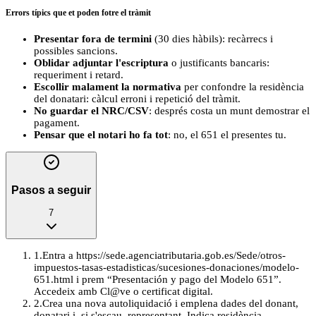
Errors típics que et poden fotre el tràmit
Presentar fora de termini
(30 dies hàbils): recàrrecs i
possibles sancions.
Oblidar adjuntar l'escriptura
o justificants bancaris:
requeriment i retard.
Escollir malament la normativa
per confondre la residència
del donatari: càlcul erroni i repetició del tràmit.
No guardar el NRC/CSV
: després costa un munt demostrar el
pagament.
Pensar que el notari ho fa tot
: no, el 651 el presentes tu.
Pasos a seguir
7
1
.
Entra a https://sede.agenciatributaria.gob.es/Sede/otros-
impuestos-tasas-estadisticas/sucesiones-donaciones/modelo-
651.html i prem “Presentación y pago del Modelo 651”.
Accedeix amb Cl@ve o certificat digital.
2
.
Crea una nova autoliquidació i emplena dades del donant,
donatari i, si s'escau, representant. Indica residència,