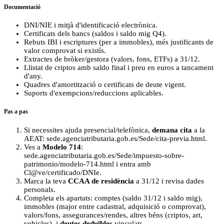
Documentació
DNI/NIE i mitjà d'identificació electrònica.
Certificats dels bancs (saldos i saldo mig Q4).
Rebuts IBI i escriptures (per a immobles), més justificants de
valor comprovat si existís.
Extractes de bròker/gestora (valors, fons, ETFs) a 31/12.
Llistat de criptos amb saldo final i preu en euros a tancament
d'any.
Quadres d'amortització o certificats de deute vigent.
Suports d'exempcions/reduccions aplicables.
Pas a pas
Si necessites ajuda presencial/telefònica,
demana cita
a la
AEAT: sede.agenciatributaria.gob.es/Sede/cita-previa.html.
Ves a
Modelo 714
:
sede.agenciatributaria.gob.es/Sede/impuesto-sobre-
patrimonio/modelo-714.html i entra amb
Cl@ve/certificado/DNIe.
Marca la teva
CCAA de residència
a 31/12 i revisa dades
personals.
Completa els apartats: comptes (saldo 31/12 i saldo mig),
immobles (major entre cadastral, adquisició o comprovat),
valors/fons, assegurances/rendes, altres béns (criptos, art,
vehicles), i
deutes deduïbles
vinculats.