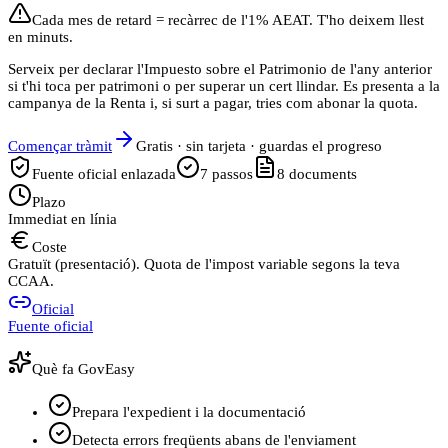
Cada mes de retard = recàrrec de l'1% AEAT. T'ho deixem llest
en minuts.
Serveix per declarar l'Impuesto sobre el Patrimonio de l'any anterior
si t'hi toca per patrimoni o per superar un cert llindar. Es presenta a la
campanya de la Renta i, si surt a pagar, tries com abonar la quota.
Començar tràmit
Gratis · sin tarjeta · guardas el progreso
Fuente oficial enlazada
7
passos
8
documents
Plazo
Immediat en línia
Coste
Gratuït (presentació). Quota de l'impost variable segons la teva
CCAA.
Oficial
Fuente oficial
Què fa GovEasy
Prepara l'expedient i la documentació
Detecta errors freqüents abans de l'enviament