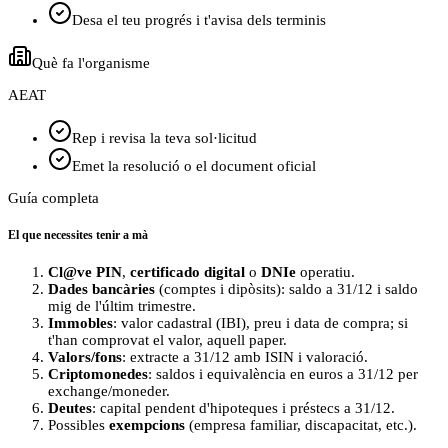
Desa el teu progrés i t'avisa dels terminis
Què fa l'organisme
AEAT
Rep i revisa la teva sol·licitud
Emet la resolució o el document oficial
Guía completa
El que necessites tenir a mà
Cl@ve PIN
,
certificado digital
o
DNIe
operatiu.
Dades bancàries
(comptes i dipòsits): saldo a 31/12 i saldo
mig de l'últim trimestre.
Immobles
: valor cadastral (IBI), preu i data de compra; si
t'han comprovat el valor, aquell paper.
Valors/fons
: extracte a 31/12 amb ISIN i valoració.
Criptomonedes
: saldos i equivalència en euros a 31/12 per
exchange/moneder.
Deutes
: capital pendent d'hipoteques i préstecs a 31/12.
Possibles
exempcions
(empresa familiar, discapacitat, etc.).