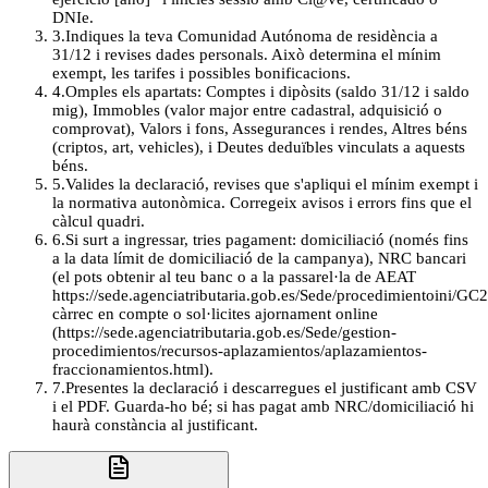
DNIe.
3
.
Indiques la teva Comunidad Autónoma de residència a
31/12 i revises dades personals. Això determina el mínim
exempt, les tarifes i possibles bonificacions.
4
.
Omples els apartats: Comptes i dipòsits (saldo 31/12 i saldo
mig), Immobles (valor major entre cadastral, adquisició o
comprovat), Valors i fons, Assegurances i rendes, Altres béns
(criptos, art, vehicles), i Deutes deduïbles vinculats a aquests
béns.
5
.
Valides la declaració, revises que s'apliqui el mínim exempt i
la normativa autonòmica. Corregeix avisos i errors fins que el
càlcul quadri.
6
.
Si surt a ingressar, tries pagament: domiciliació (només fins
a la data límit de domiciliació de la campanya), NRC bancari
(el pots obtenir al teu banc o a la passarel·la de AEAT
https://sede.agenciatributaria.gob.es/Sede/procedimientoini/GC2
càrrec en compte o sol·licites ajornament online
(https://sede.agenciatributaria.gob.es/Sede/gestion-
procedimientos/recursos-aplazamientos/aplazamientos-
fraccionamientos.html).
7
.
Presentes la declaració i descarregues el justificant amb CSV
i el PDF. Guarda-ho bé; si has pagat amb NRC/domiciliació hi
haurà constància al justificant.