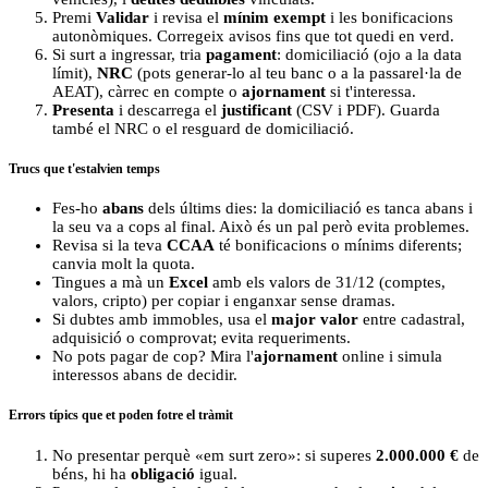
Premi
Validar
i revisa el
mínim exempt
i les bonificacions
autonòmiques. Corregeix avisos fins que tot quedi en verd.
Si surt a ingressar, tria
pagament
: domiciliació (ojo a la data
límit),
NRC
(pots generar-lo al teu banc o a la passarel·la de
AEAT), càrrec en compte o
ajornament
si t'interessa.
Presenta
i descarrega el
justificant
(CSV i PDF). Guarda
també el NRC o el resguard de domiciliació.
Trucs que t'estalvien temps
Fes-ho
abans
dels últims dies: la domiciliació es tanca abans i
la seu va a cops al final. Això és un pal però evita problemes.
Revisa si la teva
CCAA
té bonificacions o mínims diferents;
canvia molt la quota.
Tingues a mà un
Excel
amb els valors de 31/12 (comptes,
valors, cripto) per copiar i enganxar sense dramas.
Si dubtes amb immobles, usa el
major valor
entre cadastral,
adquisició o comprovat; evita requeriments.
No pots pagar de cop? Mira l'
ajornament
online i simula
interessos abans de decidir.
Errors típics que et poden fotre el tràmit
No presentar perquè «em surt zero»: si superes
2.000.000 €
de
béns, hi ha
obligació
igual.