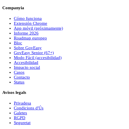
Companyia
Cómo funciona
Extensión Chrome
App móvil (próximamente)
Informe 2026
Roadmap europeo
Bloc
Sobre
Gov
Easy
Gov
Easy
Senior (67+)
Modo Fácil (accesibilidad)
Accesibilidad
Impacto social
Casos
Contacto
Status
Avisos legals
Privadesa
Condicions d'Ús
Galetes
RGPD
Seguretat