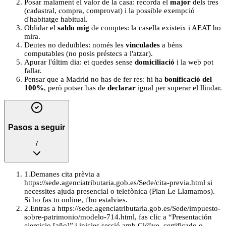
Posar malament el valor de la casa: recorda el
major
dels tres
(cadastral, compra, comprovat) i la possible exempció
d'habitatge habitual.
Oblidar el
saldo mig
de comptes: la casella existeix i AEAT ho
mira.
Deutes no deduïbles: només les
vinculades
a béns
computables (no posis préstecs a l'atzar).
Apurar l'últim dia: et quedes sense
domiciliació
i la web pot
fallar.
Pensar que a Madrid no has de fer res: hi ha
bonificació del
100%
, però potser has de
declarar
igual per superar el llindar.
Pasos a seguir
7
1
.
Demanes cita prèvia a
https://sede.agenciatributaria.gob.es/Sede/cita-previa.html si
necessites ajuda presencial o telefònica (Plan Le Llamamos).
Si ho fas tu online, t'ho estalvies.
2
.
Entras a https://sede.agenciatributaria.gob.es/Sede/impuesto-
sobre-patrimonio/modelo-714.html, fas clic a “Presentación
ejercicio [año]” i inicies sessió amb Cl@ve, certificado o