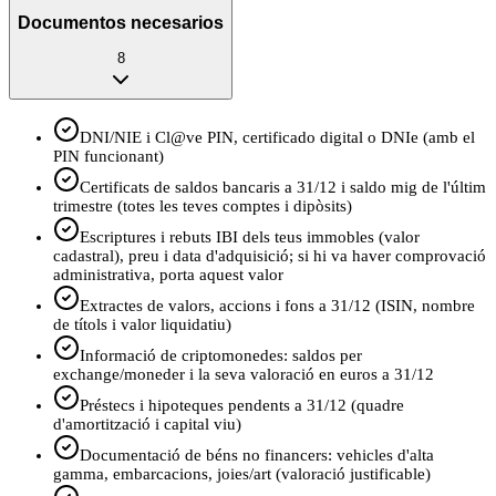
Documentos necesarios
8
DNI/NIE i Cl@ve PIN, certificado digital o DNIe (amb el
PIN funcionant)
Certificats de saldos bancaris a 31/12 i saldo mig de l'últim
trimestre (totes les teves comptes i dipòsits)
Escriptures i rebuts IBI dels teus immobles (valor
cadastral), preu i data d'adquisició; si hi va haver comprovació
administrativa, porta aquest valor
Extractes de valors, accions i fons a 31/12 (ISIN, nombre
de títols i valor liquidatiu)
Informació de criptomonedes: saldos per
exchange/moneder i la seva valoració en euros a 31/12
Préstecs i hipoteques pendents a 31/12 (quadre
d'amortització i capital viu)
Documentació de béns no financers: vehicles d'alta
gamma, embarcacions, joies/art (valoració justificable)