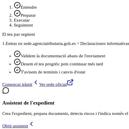
Entendre
Preparar
Executar
Seguiment
El teu pas següent
1.
Entras en sede.agenciatributaria.gob.es > Declaraciones informativas
Validem la documentació abans de l'enviament
Desem el teu progrés: pots continuar més tard
T'avisem de terminis i canvis d'estat
Començar tràmit
Ver sede oficial
Assistent de l'expedient
Crea l'expedient, prepara documents, detecta riscos i t'indica només el
Obrir assistent