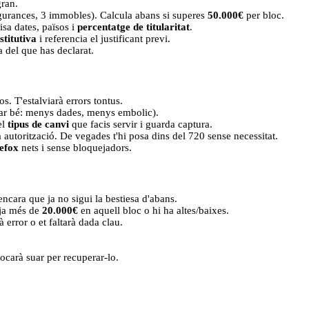
gran.
egurances, 3 immobles). Calcula abans si superes
50.000€
per bloc.
sa dates, països i
percentatge de titularitat
.
stitutiva
i referencia el justificant previ.
 del que has declarat.
. T'estalviarà errors tontus.
ar bé: menys dades, menys embolic).
el
tipus de canvi
que facis servir i guarda captura.
autorització. De vegades t'hi posa dins del 720 sense necessitat.
efox
nets i sense bloquejadors.
ncara que ja no sigui la bestiesa d'abans.
uja més de
20.000€
en aquell bloc o hi ha altes/baixes.
 error o et faltarà dada clau.
tocarà suar per recuperar-lo.