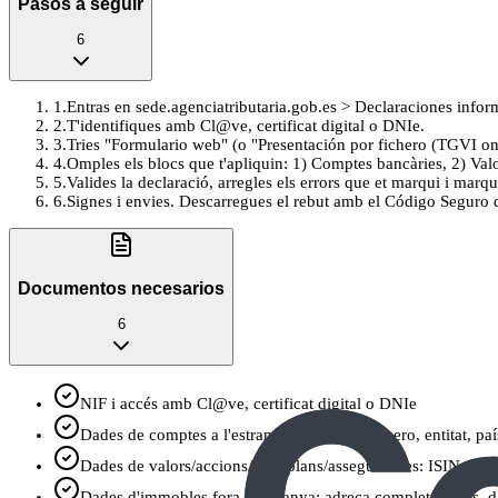
Pasos a seguir
6
1
.
Entras en sede.agenciatributaria.gob.es > Declaraciones inform
2
.
T'identifiques amb Cl@ve, certificat digital o DNIe.
3
.
Tries "Formulario web" (o "Presentación por fichero (TGVI onlin
4
.
Omples els blocs que t'apliquin: 1) Comptes bancàries, 2) Valo
5
.
Valides la declaració, arregles els errors que et marqui i marq
6
.
Signes i envies. Descarregues el rebut amb el Código Seguro de
Documentos necesarios
6
NIF i accés amb Cl@ve, certificat digital o DNIe
Dades de comptes a l'estranger: IBAN o número, entitat, país, 
Dades de valors/accions/fons/plans/assegurances: ISIN o ident
Dades d'immobles fora d'Espanya: adreça completa i país, dat