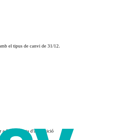
amb el tipus de canvi de 31/12.
r a 31/12 i data d'adquisició
vendre