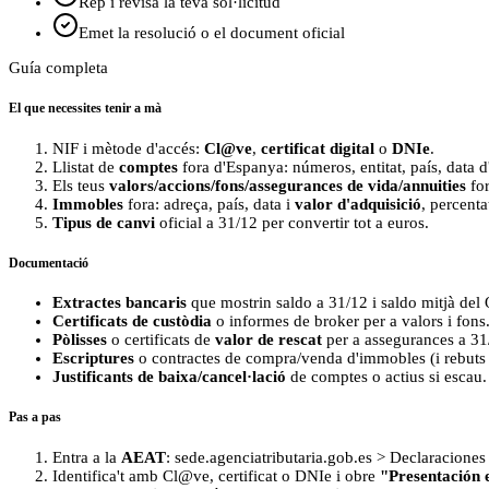
Rep i revisa la teva sol·licitud
Emet la resolució o el document oficial
Guía completa
El que necessites tenir a mà
NIF i mètode d'accés:
Cl@ve
,
certificat digital
o
DNIe
.
Llistat de
comptes
fora d'Espanya: números, entitat, país, data d
Els teus
valors/accions/fons/assegurances de vida/annuities
for
Immobles
fora: adreça, país, data i
valor d'adquisició
, percenta
Tipus de canvi
oficial a 31/12 per convertir tot a euros.
Documentació
Extractes bancaris
que mostrin saldo a 31/12 i saldo mitjà del
Certificats de custòdia
o informes de broker per a valors i fons
Pòlisses
o certificats de
valor de rescat
per a assegurances a 31
Escriptures
o contractes de compra/venda d'immobles (i rebuts d
Justificants de baixa/cancel·lació
de comptes o actius si escau.
Pas a pas
Entra a la
AEAT
: sede.agenciatributaria.gob.es > Declaracione
Identifica't amb Cl@ve, certificat o DNIe i obre
"Presentación e