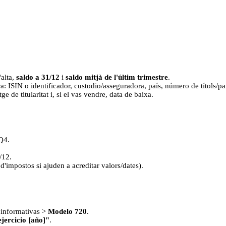
'alta,
saldo a 31/12
i
saldo mitjà de l'últim trimestre
.
a: ISIN o identificador, custodio/asseguradora, país, número de títols/pa
tge de titularitat i, si el vas vendre, data de baixa.
 Q4.
.
/12.
'impostos si ajuden a acreditar valors/dates).
s informativas >
Modelo 720
.
jercicio [año]"
.