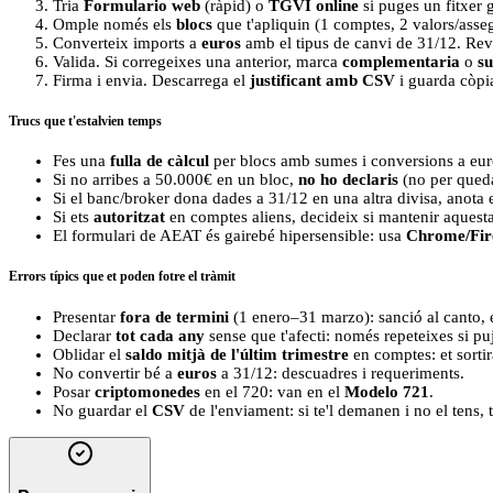
Tria
Formulario web
(ràpid) o
TGVI online
si puges un fitxer 
Omple només els
blocs
que t'apliquin (1 comptes, 2 valors/ass
Converteix imports a
euros
amb el tipus de canvi de 31/12. Revi
Valida. Si corregeixes una anterior, marca
complementaria
o
su
Firma i envia. Descarrega el
justificant amb CSV
i guarda còpia
Trucs que t'estalvien temps
Fes una
fulla de càlcul
per blocs amb sumes i conversions a euros
Si no arribes a 50.000€ en un bloc,
no ho declaris
(no per qued
Si el banc/broker dona dades a 31/12 en una altra divisa, anota 
Si ets
autoritzat
en comptes aliens, decideix si mantenir aquesta 
El formulari de AEAT és gairebé hipersensible: usa
Chrome/Fir
Errors típics que et poden fotre el tràmit
Presentar
fora de termini
(1 enero–31 marzo): sanció al canto, e
Declarar
tot cada any
sense que t'afecti: només repeteixes si p
Oblidar el
saldo mitjà de l'últim trimestre
en comptes: et sortirà
No convertir bé a
euros
a 31/12: descuadres i requeriments.
Posar
criptomonedes
en el 720: van en el
Modelo 721
.
No guardar el
CSV
de l'enviament: si te'l demanen i no el tens, 