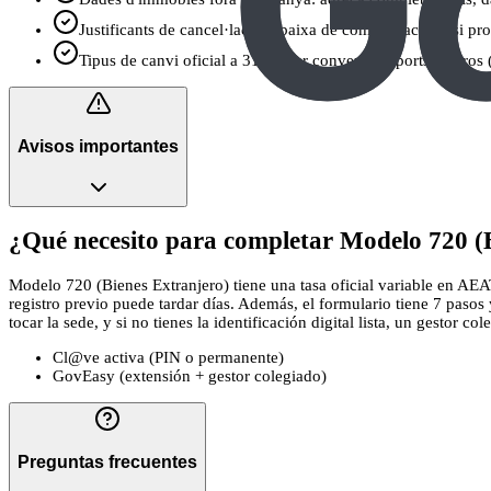
Justificants de cancel·lació o baixa de comptes/actius (si pr
Tipus de canvi oficial a 31/12 per convertir imports a euro
Avisos importantes
¿Qué necesito para completar Modelo 720 (B
Modelo 720 (Bienes Extranjero) tiene una tasa oficial variable en AEAT
registro previo puede tardar días. Además, el formulario tiene 7 paso
tocar la sede, y si no tienes la identificación digital lista, un gestor co
Cl@ve activa (PIN o permanente)
GovEasy (extensión + gestor colegiado)
Preguntas frecuentes