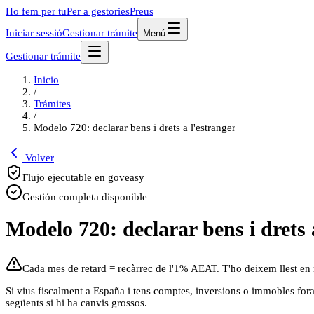
Ho fem per tu
Per a gestories
Preus
Iniciar sessió
Gestionar trámite
Menú
Gestionar trámite
Inicio
/
Trámites
/
Modelo 720: declarar bens i drets a l'estranger
Volver
Flujo ejecutable en goveasy
Gestión completa disponible
Modelo 720: declarar bens i drets 
Cada mes de retard = recàrrec de l'1% AEAT. T'ho deixem llest en
Si vius fiscalment a España i tens comptes, inversions o immobles fora
següents si hi ha canvis grossos.