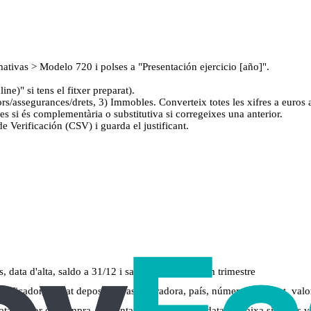
ativas > Modelo 720 i polses a "Presentación ejercicio [año]".
e)" si tens el fitxer preparat).
rs/assegurances/drets, 3) Immobles. Converteix totes les xifres a euros 
ues si és complementària o substitutiva si corregeixes una anterior.
 Verificación (CSV) i guarda el justificant.
data d'alta, saldo a 31/12 i saldo mitjà de l'últim trimestre
ificador, entitat depositària/asseguradora, país, número/titularitat, valo
a i valor de compra, percentatge de titularitat, data de baixa si el vas 