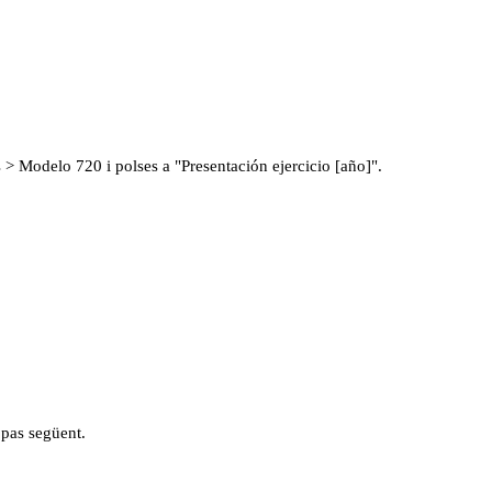
 > Modelo 720 i polses a "Presentación ejercicio [año]".
 pas següent.