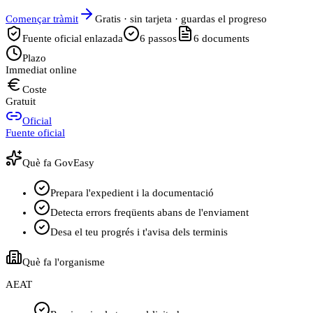
Començar tràmit
Gratis · sin tarjeta · guardas el progreso
Fuente oficial enlazada
6
passos
6
documents
Plazo
Immediat online
Coste
Gratuit
Oficial
Fuente oficial
Què fa GovEasy
Prepara l'expedient i la documentació
Detecta errors freqüents abans de l'enviament
Desa el teu progrés i t'avisa dels terminis
Què fa l'organisme
AEAT