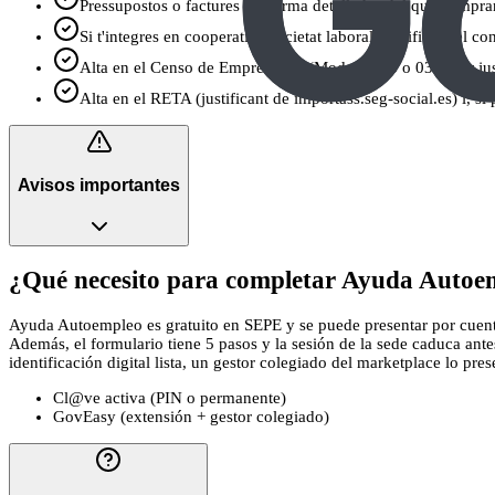
Pressupostos o factures proforma detallades del que compraràs
Si t'integres en cooperativa/societat laboral: certificat del con
Alta en el Censo de Empresarios (Modelo 036 o 037) per justif
Alta en el RETA (justificant de importass.seg-social.es) i, si
Avisos importantes
¿Qué necesito para completar Ayuda Autoem
Ayuda Autoempleo es gratuito en SEPE y se puede presentar por cuenta p
Además, el formulario tiene 5 pasos y la sesión de la sede caduca ante
identificación digital lista, un gestor colegiado del marketplace lo prese
Cl@ve activa (PIN o permanente)
GovEasy (extensión + gestor colegiado)