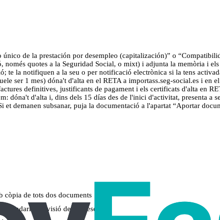
 único de la prestación por desempleo (capitalización)” o “Compatibilid
ió, només quotes a la Seguridad Social, o mixt) i adjunta la memòria i el
ió; te la notifiquen a la seu o per notificació electrònica si la tens activad
(suele ser 1 mes) dóna't d'alta en el RETA a importass.seg-social.es i en
 factures definitives, justificants de pagament i els certificats d'alta en
 dóna't d'alta i, dins dels 15 días des de l'inici d'activitat, presenta a s
 Si et demanen subsanar, puja la documentació a l'apartat “Aportar doc
mb còpia de tots dos documents
, calendari i previsió de despeses)