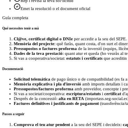
Rep i revisa la teva sol·licitud
Emet la resolució o el document oficial
Guía completa
Què necessites tenir a mà
Cl@ve, certificat digital o DNIe
per accedir a la seu del SEPE.
Memòria del projecte
: què faràs, quant costa, d'on surt el din
Pressupostos o factures proforma
de la inversió (equips, llicèn
Dades de la teva prestació
: quant atur et queda (ho veuràs al t
Si vas a cooperativa/societat:
estatuts i certificats
que acreditin 
Documentació
Solicitud telemática
de pago único o de compatibilidad (es fa a
Memòria explicativa i pla d'inversió
amb imports detallats i ca
Pressupostos/factures proforma
amb proveïdor, concepte i pre
Si vas a societat/cooperativa:
escriptura/estatuts
i
certificat
d'a
Després de la concessió:
alta en RETA
(importass.seg-social.es
Factures definitives i justificants de pagament
(transferència/ta
Passos a seguir
Comprova el teu atur pendent
a la seu del SEPE i decideix:
ca