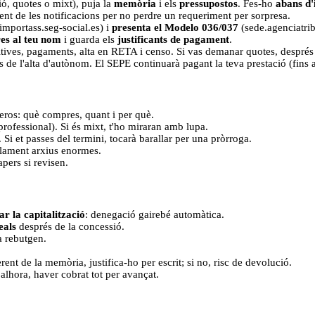
sió, quotes o mixt), puja la
memòria
i els
pressupostos
. Fes-ho
abans d'i
ent de les notificacions per no perdre un requeriment per sorpresa.
importass.seg-social.es) i
presenta el Modelo 036/037
(sede.agenciatri
res al teu nom
i guarda els
justificants de pagament
.
itives, pagaments, alta en RETA i censo. Si vas demanar quotes, despré
 de l'alta d'autònom. El SEPE continuarà pagant la teva prestació (fins al
meros: què compres, quant i per què.
ús professional). Si és mixt, t'ho miraran amb lupa.
 Si et passes del termini, tocarà barallar per una pròrroga.
lament arxius enormes.
pers si revisen.
r la capitalització
: denegació gairebé automàtica.
eals
després de la concessió.
a rebutgen.
rent de la memòria, justifica-ho per escrit; si no, risc de devolució.
 alhora, haver cobrat tot per avançat.