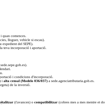
er i quan comences.
cies, lloguer, vehicle si escau).
eu expedient del SEPE).
la teva incorporació i aportació.
 sede.sepe.gob.es).
lendari.
u.
portació i condicions d'incorporació.
) i
alta censal (Modelo 036/037)
a sede.agenciatributaria.gob.es.
rgeta) de la inversió.
pitalitzar
(t'avancen) o
compatibilitzar
(cobres mes a mes mentre et don