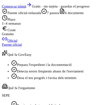
Començar tràmit
Gratis · sin tarjeta · guardas el progreso
Fuente oficial enlazada
7
passos
6
documents
Plazo
1–4 semanas
Coste
Gratuito
Oficial
Fuente oficial
Què fa GovEasy
Prepara l'expedient i la documentació
Detecta errors freqüents abans de l'enviament
Desa el teu progrés i t'avisa dels terminis
Què fa l'organisme
SEPE