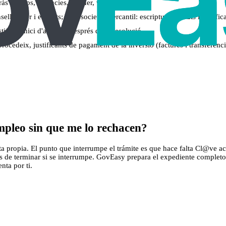
 (equips, llicències, lloguer, vehicle si escau)
sell rector i estatuts; si és societat mercantil: escriptura/estatuts i certifi
icar inici d'activitat després de la resolució
 procedeix, justificants de pagament de la inversió (factures i transferènc
pleo sin que me lo rechacen?
ropia. El punto que interrumpe el trámite es que hace falta Cl@ve activa
s de terminar si se interrumpe. GovEasy prepara el expediente completo y
nta por ti.