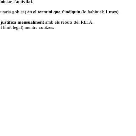
niciar l'activitat
.
butaria.gob.es)
en el termini que t'indiquin
(lo habitual:
1 mes
).
s
justifica mensualment
amb els rebuts del RETA.
 límit legal) mentre cotitzes.