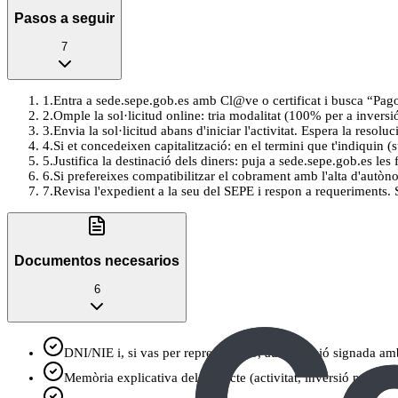
Pasos a seguir
7
1
.
Entra a sede.sepe.gob.es amb Cl@ve o certificat i busca “Pago
2
.
Omple la sol·licitud online: tria modalitat (100% per a invers
3
.
Envia la sol·licitud abans d'iniciar l'activitat. Espera la resoluc
4
.
Si et concedeixen capitalització: en el termini que t'indiquin 
5
.
Justifica la destinació dels diners: puja a sede.sepe.gob.es les
6
.
Si prefereixes compatibilitzar el cobrament amb l'alta d'autònom:
7
.
Revisa l'expedient a la seu del SEPE i respon a requeriments.
Documentos necesarios
6
DNI/NIE i, si vas per representació, autorització signada a
Memòria explicativa del projecte (activitat, inversió prevista