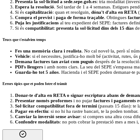
Presenta la sol·licitud a sede.sepe.gob.es
: tria modalitat (inver
Espera la resolució
. Sol tardar de 1 a 4 semanas. Estigues pend
Si és
capitalització
: quan et resolguin,
dóna't d'alta en RETA
(
Compra el previst
i
paga de forma traçable
. Obtingues
factu
Puja les justificacions
al teu expedient del SEPE: factures defin
Si és
compatibilitat
:
presenta la sol·licitud dins dels 15 días
des
Trucs que t'estalvien temps
Fes una memòria clara i realista
. No cal novel·la, però sí nú
Vehicle
: si el necessites, justifica-ho molt bé (activitat, rutes, 
Demana factures tan aviat com puguis
després de la resolució.
PDFs lleugers
i amb noms clars. La seu del SEPE s'empassa ma
Guarda-ho tot 5 años
. Hacienda i el SEPE poden demanar-te pa
Errors típics que et poden fotre el tràmit
Donar-te d'alta en RETA o signar escriptura abans de demana
Presentar només proformes
i no pujar
factures i pagaments r
Sol·licitar compatibilitat fora de termini
(passats 15 días): te l
Pagar en efectiu
: si no hi ha rastre bancari, te la poden tombar.
Canviar la inversió sense avisar
: si compres una altra cosa dife
Confondre modalitats
: no pots cobrar la prestació mes a mes i,