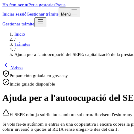
Ho fem per tu
Per a gestories
Preus
Iniciar sessió
Gestionar trámite
Menú
Gestionar trámite
Inicio
/
Trámites
/
Ajuda per a l'autoocupació del SEPE: capitalització de la prestaci
Volver
Preparación guiada en goveasy
Inicio guiado disponible
Ajuda per a l'autoocupació del SEP
El SEPE rebutja sol·licituds amb un sol error. Revisem l'esborrany
Si vols fer-te autònom o entrar en una cooperativa i encara cobres la pr
cobrir inversió o quotes al RETA sense ofegar-te des del dia 1.