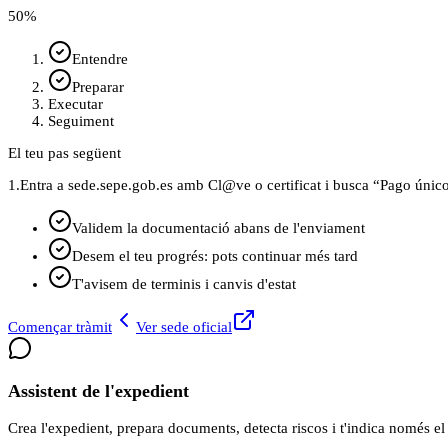
50
%
Entendre
Preparar
Executar
Seguiment
El teu pas següent
1.
Entra a sede.sepe.gob.es amb Cl@ve o certificat i busca “Pago único
Validem la documentació abans de l'enviament
Desem el teu progrés: pots continuar més tard
T'avisem de terminis i canvis d'estat
Començar tràmit
Ver sede oficial
Assistent de l'expedient
Crea l'expedient, prepara documents, detecta riscos i t'indica només el