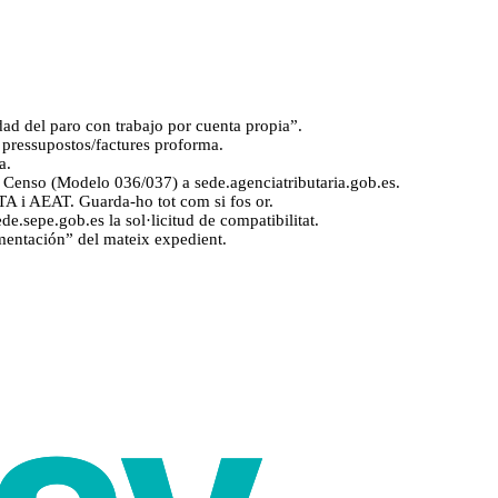
ad del paro con trabajo por cuenta propia”.
s pressupostos/factures proforma.
a.
 el Censo (Modelo 036/037) a sede.agenciatributaria.gob.es.
 RETA i AEAT. Guarda-ho tot com si fos or.
ede.sepe.gob.es la sol·licitud de compatibilitat.
umentación” del mateix expedient.