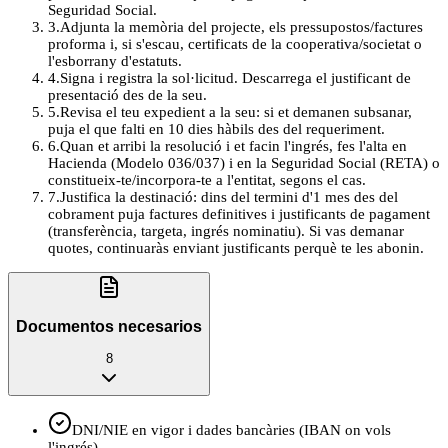
Seguridad Social.
3
.
Adjunta la memòria del projecte, els pressupostos/factures
proforma i, si s'escau, certificats de la cooperativa/societat o
l'esborrany d'estatuts.
4
.
Signa i registra la sol·licitud. Descarrega el justificant de
presentació des de la seu.
5
.
Revisa el teu expedient a la seu: si et demanen subsanar,
puja el que falti en 10 dies hàbils des del requeriment.
6
.
Quan et arribi la resolució i et facin l'ingrés, fes l'alta en
Hacienda (Modelo 036/037) i en la Seguridad Social (RETA) o
constitueix‑te/incorpora‑te a l'entitat, segons el cas.
7
.
Justifica la destinació: dins del termini d'1 mes des del
cobrament puja factures definitives i justificants de pagament
(transferència, targeta, ingrés nominatiu). Si vas demanar
quotes, continuaràs enviant justificants perquè te les abonin.
Documentos necesarios
8
DNI/NIE en vigor i dades bancàries (IBAN on vols
l'ingrés)