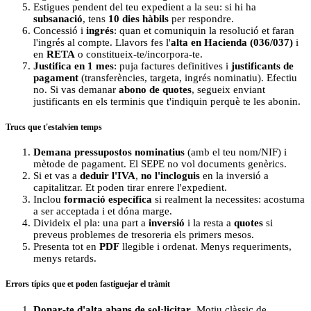
Estigues pendent del teu expedient a la seu: si hi ha
subsanació
, tens
10 dies hàbils
per respondre.
Concessió i
ingrés
: quan et comuniquin la resolució et faran
l'ingrés al compte. Llavors fes l'
alta en Hacienda (036/037)
i
en
RETA
o constitueix‑te/incorpora‑te.
Justifica en 1 mes
: puja factures definitives i
justificants de
pagament
(transferències, targeta, ingrés nominatiu). Efectiu
no. Si vas demanar
abono de quotes
, segueix enviant
justificants en els terminis que t'indiquin perquè te les abonin.
Trucs que t'estalvien temps
Demana pressupostos nominatius
(amb el teu nom/NIF) i
mètode de pagament. El SEPE no vol documents genèrics.
Si et vas a
deduir l'IVA
,
no l'incloguis
en la inversió a
capitalitzar. Et poden tirar enrere l'expedient.
Inclou
formació específica
si realment la necessites: acostuma
a ser acceptada i et dóna marge.
Divideix el pla: una part a
inversió
i la resta a
quotes
si
preveus problemes de tresoreria els primers mesos.
Presenta tot en
PDF
llegible i ordenat. Menys requeriments,
menys retards.
Errors típics que et poden fastiguejar el tràmit
Donar‑te d'alta abans de sol·licitar
. Motiu clàssic de