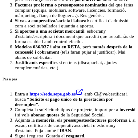
Factures proforma o pressupostos nominatius
del que faràs
comprar (equips, mobiliari, software, llicències, formació,
màrqueting, fiança de lloguer…). Res genèric.
Si vas a cooperativa/societat laboral
: certificat d'admissió
com a soci treballador i quantia a aportar.
Si aportes a una societat mercantil
: esborrany
d'estatuts/escriptura i document que acrediti que treballaràs de
forma estable i amb control efectiu.
Modelos 036/037 i alta en RETA
, però
només després de la
concessió i cobrament
(te'ls faran pujar al justificar). Mai
abans de sol·licitar.
Justificants específics
si en tens (discapacitat, ajudes
complementàries, etc.).
Pas a pas
Entra a
https://sede.sepe.gob.es
amb Cl@ve/certificat i
busca
“Solicite el pago único de la prestación por
desempleo”
.
Completa la sol·licitud: tipus de projecte, import per a
inversió
i si vols
abonar quotes
de la Seguridad Social.
Adjunta la
memòria
, els
pressupostos/factures proforma
i, si
escau, certificats de cooperativa/societat o esborrany
d'estatuts. Puja també l'
IBAN
.
Signa i registra. Guarda el
resguard
.