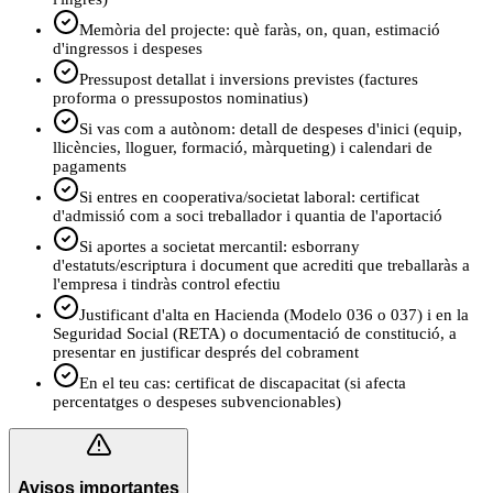
Memòria del projecte: què faràs, on, quan, estimació
d'ingressos i despeses
Pressupost detallat i inversions previstes (factures
proforma o pressupostos nominatius)
Si vas com a autònom: detall de despeses d'inici (equip,
llicències, lloguer, formació, màrqueting) i calendari de
pagaments
Si entres en cooperativa/societat laboral: certificat
d'admissió com a soci treballador i quantia de l'aportació
Si aportes a societat mercantil: esborrany
d'estatuts/escriptura i document que acrediti que treballaràs a
l'empresa i tindràs control efectiu
Justificant d'alta en Hacienda (Modelo 036 o 037) i en la
Seguridad Social (RETA) o documentació de constitució, a
presentar en justificar després del cobrament
En el teu cas: certificat de discapacitat (si afecta
percentatges o despeses subvencionables)
Avisos importantes