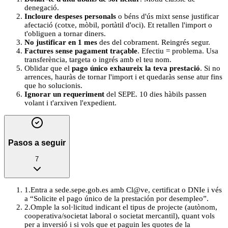
denegació.
Incloure despeses personals
o béns d'ús mixt sense justificar
afectació (cotxe, mòbil, portàtil d'oci). Et retallen l'import o
t'obliguen a tornar diners.
No justificar en 1 mes
des del cobrament. Reingrés segur.
Factures sense pagament traçable
. Efectiu = problema. Usa
transferència, targeta o ingrés amb el teu nom.
Oblidar que el
pago único exhaureix la teva prestació
. Si no
arrences, hauràs de tornar l'import i et quedaràs sense atur fins
que ho solucionis.
Ignorar un requeriment
del SEPE. 10 dies hàbils passen
volant i t'arxiven l'expedient.
Pasos a seguir
7
1
.
Entra a sede.sepe.gob.es amb Cl@ve, certificat o DNIe i vés
a “Solicite el pago único de la prestación por desempleo”.
2
.
Omple la sol·licitud indicant el tipus de projecte (autònom,
cooperativa/societat laboral o societat mercantil), quant vols
per a inversió i si vols que et paguin les quotes de la