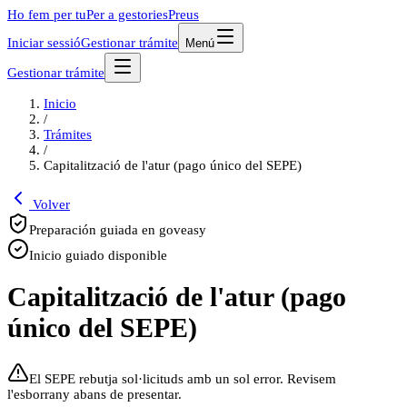
Ho fem per tu
Per a gestories
Preus
Iniciar sessió
Gestionar trámite
Menú
Gestionar trámite
Inicio
/
Trámites
/
Capitalització de l'atur (pago único del SEPE)
Volver
Preparación guiada en goveasy
Inicio guiado disponible
Capitalització de l'atur (pago
único del SEPE)
El SEPE rebutja sol·licituds amb un sol error. Revisem
l'esborrany abans de presentar.