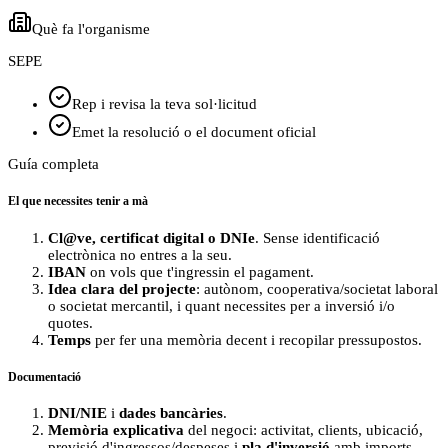
Què fa l'organisme
SEPE
Rep i revisa la teva sol·licitud
Emet la resolució o el document oficial
Guía completa
El que necessites tenir a mà
Cl@ve, certificat digital o DNIe
. Sense identificació
electrònica no entres a la seu.
IBAN
on vols que t'ingressin el pagament.
Idea clara del projecte
: autònom, cooperativa/societat laboral
o societat mercantil, i quant necessites per a inversió i/o
quotes.
Temps
per fer una memòria decent i recopilar pressupostos.
Documentació
DNI/NIE
i
dades bancàries
.
Memòria explicativa
del negoci: activitat, clients, ubicació,
previsió d'ingressos/despeses i
pla d'inversió
amb imports.