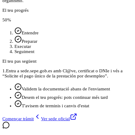
organismo.
El teu progrés
50
%
Entendre
Preparar
Executar
Seguiment
El teu pas següent
1.
Entra a sede.sepe.gob.es amb Cl@ve, certificat o DNIe i vés a
“Solicite el pago único de la prestación por desempleo”.
Validem la documentació abans de l'enviament
Desem el teu progrés: pots continuar més tard
T'avisem de terminis i canvis d'estat
Començar tràmit
Ver sede oficial