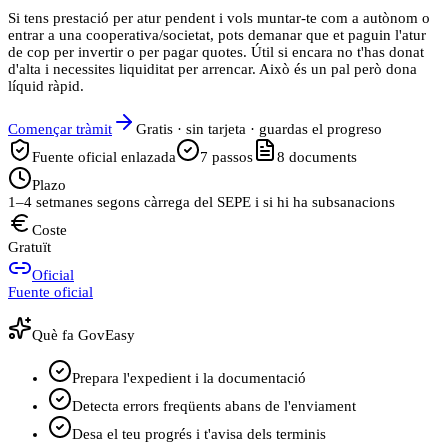
Si tens prestació per atur pendent i vols muntar‑te com a autònom o
entrar a una cooperativa/societat, pots demanar que et paguin l'atur
de cop per invertir o per pagar quotes. Útil si encara no t'has donat
d'alta i necessites liquiditat per arrencar. Això és un pal però dona
líquid ràpid.
Començar tràmit
Gratis · sin tarjeta · guardas el progreso
Fuente oficial enlazada
7
passos
8
documents
Plazo
1–4 setmanes segons càrrega del SEPE i si hi ha subsanacions
Coste
Gratuït
Oficial
Fuente oficial
Què fa GovEasy
Prepara l'expedient i la documentació
Detecta errors freqüents abans de l'enviament
Desa el teu progrés i t'avisa dels terminis