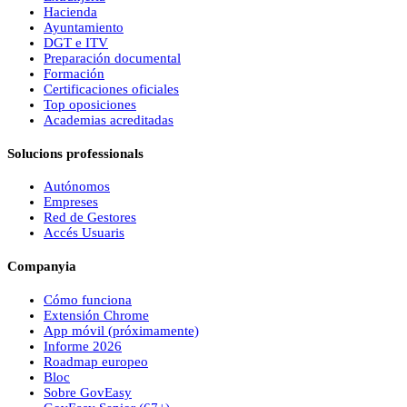
Hacienda
Ayuntamiento
DGT e ITV
Preparación documental
Formación
Certificaciones oficiales
Top oposiciones
Academias acreditadas
Solucions professionals
Autónomos
Empreses
Red de Gestores
Accés Usuaris
Companyia
Cómo funciona
Extensión Chrome
App móvil (próximamente)
Informe 2026
Roadmap europeo
Bloc
Sobre
Gov
Easy