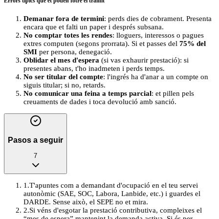
Errors típics que et poden fotre el tràmit
Demanar fora de termini
: perds dies de cobrament. Presenta
encara que et falti un paper i després subsana.
No comptar totes les rendes
: lloguers, interessos o pagues
extres computen (segons prorrata). Si et passes del
75% del
SMI
per persona, denegació.
Oblidar el mes d'espera
(si vas exhaurir prestació): si
presentes abans, t'ho inadmeten i perds temps.
No ser titular del compte
: l'ingrés ha d'anar a un compte on
siguis titular; si no, retards.
No comunicar una feina a temps parcial
: et pillen pels
creuaments de dades i toca devolució amb sanció.
Pasos a seguir
7
1
.
T'apuntes com a demandant d'ocupació en el teu servei
autonòmic (SAE, SOC, Labora, Lanbide, etc.) i guardes el
DARDE. Sense això, el SEPE no et mira.
2
.
Si véns d'esgotar la prestació contributiva, compleixes el
“mes de espera” mantenint la demanda activa. Si és per