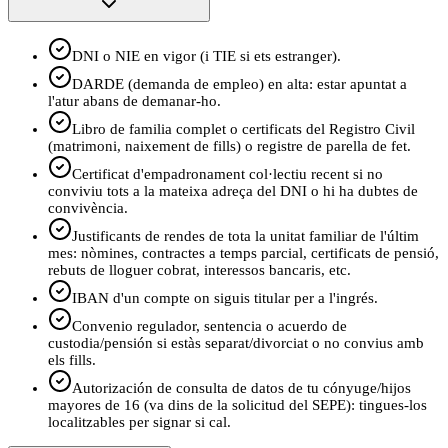
DNI o NIE en vigor (i TIE si ets estranger).
DARDE (demanda de empleo) en alta: estar apuntat a
l'atur abans de demanar-ho.
Libro de familia complet o certificats del Registro Civil
(matrimoni, naixement de fills) o registre de parella de fet.
Certificat d'empadronament col·lectiu recent si no
conviviu tots a la mateixa adreça del DNI o hi ha dubtes de
convivència.
Justificants de rendes de tota la unitat familiar de l'últim
mes: nòmines, contractes a temps parcial, certificats de pensió,
rebuts de lloguer cobrat, interessos bancaris, etc.
IBAN d'un compte on siguis titular per a l'ingrés.
Convenio regulador, sentencia o acuerdo de
custodia/pensión si estàs separat/divorciat o no convius amb
els fills.
Autorización de consulta de datos de tu cónyuge/hijos
mayores de 16 (va dins de la solicitud del SEPE): tingues-los
localitzables per signar si cal.