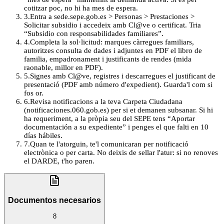
cotitzar poc, no hi ha mes de espera.
3
.
Entra a sede.sepe.gob.es > Personas > Prestaciones >
Solicitar subsidio i accedeix amb Cl@ve o certificat. Tria
“Subsidio con responsabilidades familiares”.
4
.
Completa la sol·licitud: marques càrregues familiars,
autoritzes consulta de dades i adjuntes en PDF el libro de
familia, empadronament i justificants de rendes (mida
raonable, millor en PDF).
5
.
Signes amb Cl@ve, registres i descarregues el justificant de
presentació (PDF amb número d'expedient). Guarda'l com si
fos or.
6
.
Revisa notificacions a la teva Carpeta Ciudadana
(notificaciones.060.gob.es) per si et demanen subsanar. Si hi
ha requeriment, a la pròpia seu del SEPE tens “Aportar
documentación a su expediente” i penges el que falti en 10
días hábiles.
7
.
Quan te l'atorguin, te'l comunicaran per notificació
electrònica o per carta. No deixis de sellar l'atur: si no renoves
el DARDE, t'ho paren.
Documentos necesarios
8