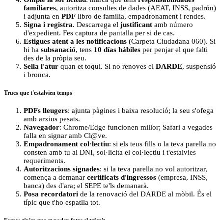
familiares
, autoritza consultes de dades (AEAT, INSS, padrón)
i adjunta en
PDF
libro de familia, empadronament i rendes.
Signa i registra
. Descarrega el
justificant
amb número
d'expedient. Fes captura de pantalla per si de cas.
Estigues atent a les notificacions
(Carpeta Ciudadana 060). Si
hi ha
subsanació
, tens
10 días hábiles
per penjar el que falti
des de la pròpia seu.
Sella l'atur
quan et toqui. Si no renoves el
DARDE
, suspensió
i bronca.
Trucs que t'estalvien temps
PDFs lleugers
: ajunta pàgines i baixa resolució; la seu s'ofega
amb arxius pesats.
Navegador
: Chrome/Edge funcionen millor; Safari a vegades
falla en signar amb Cl@ve.
Empadronament col·lectiu
: si els teus fills o la teva parella no
consten amb tu al DNI, sol·licita el col·lectiu i t'estalvies
requeriments.
Autoritzacions signades
: si la teva parella no vol autoritzar,
comença a demanar
certificats d'ingressos
(empresa, INSS,
banca) des d'ara; el SEPE te'ls demanarà.
Posa recordatori
de la renovació del DARDE al mòbil. És el
típic que t'ho espatlla tot.