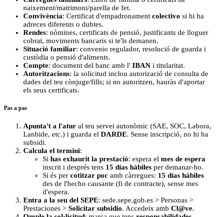
naixement/matrimoni/parella de fet.
Convivència
: Certificat d'empadronament
colectivo
si hi ha
adreces diferents o dubtes.
Rendes
: nòmines, certificats de pensió, justificants de lloguer
cobrat, moviments bancaris si te'ls demanen.
Situació familiar
: convenio regulador, resolució de guarda i
custòdia o pensió d'aliments.
Compte
: document del banc amb l'
IBAN
i titularitat.
Autoritzacions
: la solicitud inclou autorizació de consulta de
dades del teu cònjuge/fills; si no autoritzen, hauràs d'aportar
els seus certificats.
Pas a pas
Apunta't a l'atur
al teu servei autonòmic (SAE, SOC, Labora,
Lanbide, etc.) i guarda el
DARDE
. Sense inscripció, no hi ha
subsidi.
Calcula el termini
:
Si
has exhaurit la prestació
: espera el
mes de espera
inscrit i després tens
15 días hábiles
per demanar-ho.
Si és per
cotitzar poc
amb càrregues:
15 días hábiles
des de l'hecho causante (fi de contracte), sense mes
d'espera.
Entra a la seu del SEPE
: sede.sepe.gob.es > Personas >
Prestaciones >
Solicitar subsidio
. Accedeix amb
Cl@ve
.
Omple la sol·licitud
: marca que tens
responsabilidades