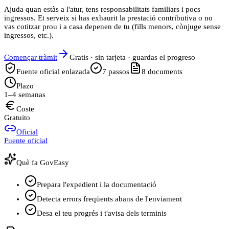
Ajuda quan estàs a l'atur, tens responsabilitats familiars i pocs
ingressos. Et serveix si has exhaurit la prestació contributiva o no
vas cotitzar prou i a casa depenen de tu (fills menors, cònjuge sense
ingressos, etc.).
Començar tràmit
Gratis · sin tarjeta · guardas el progreso
Fuente oficial enlazada
7
passos
8
documents
Plazo
1–4 semanas
Coste
Gratuito
Oficial
Fuente oficial
Què fa GovEasy
Prepara l'expedient i la documentació
Detecta errors freqüents abans de l'enviament
Desa el teu progrés i t'avisa dels terminis