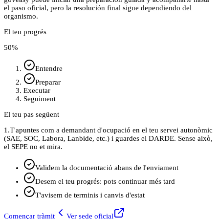
el paso oficial, pero la resolución final sigue dependiendo del
organismo.
El teu progrés
50
%
Entendre
Preparar
Executar
Seguiment
El teu pas següent
1.
T'apuntes com a demandant d'ocupació en el teu servei autonòmic
(SAE, SOC, Labora, Lanbide, etc.) i guardes el DARDE. Sense això,
el SEPE no et mira.
Validem la documentació abans de l'enviament
Desem el teu progrés: pots continuar més tard
T'avisem de terminis i canvis d'estat
Començar tràmit
Ver sede oficial