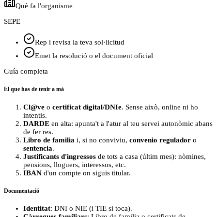
Què fa l'organisme
SEPE
Rep i revisa la teva sol·licitud
Emet la resolució o el document oficial
Guía completa
El que has de tenir a mà
Cl@ve
o
certificat digital/DNIe
. Sense això, online ni ho
intentis.
DARDE
en alta: apunta't a l'atur al teu servei autonòmic abans
de fer res.
Libro de familia
i, si no conviviu,
convenio regulador
o
sentencia
.
Justificants d'ingressos
de tots a casa (últim mes): nòmines,
pensions, lloguers, interessos, etc.
IBAN
d'un compte on siguis titular.
Documentació
Identitat
: DNI o NIE (i TIE si toca).
Càrregues familiars
: Libro de familia o certificats de