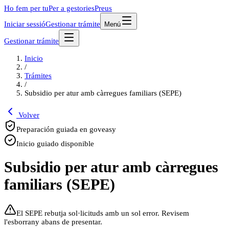
Ho fem per tu
Per a gestories
Preus
Iniciar sessió
Gestionar trámite
Menú
Gestionar trámite
Inicio
/
Trámites
/
Subsidio per atur amb càrregues familiars (SEPE)
Volver
Preparación guiada en goveasy
Inicio guiado disponible
Subsidio per atur amb càrregues
familiars (SEPE)
El SEPE rebutja sol·licituds amb un sol error. Revisem
l'esborrany abans de presentar.