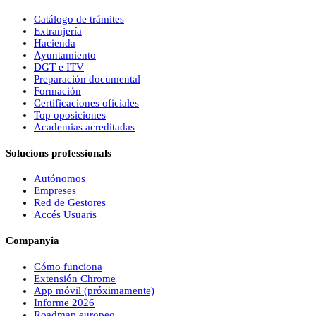
Catálogo de trámites
Extranjería
Hacienda
Ayuntamiento
DGT e ITV
Preparación documental
Formación
Certificaciones oficiales
Top oposiciones
Academias acreditadas
Solucions professionals
Autónomos
Empreses
Red de Gestores
Accés Usuaris
Companyia
Cómo funciona
Extensión Chrome
App móvil (próximamente)
Informe 2026
Roadmap europeo