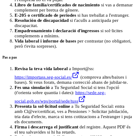
Libro de familia/certificados de nacimiento
si vas a demanar
complement per bretxa de gènere.
E‑205 o certificado de periodes
si has treballat a l'estranger.
Resolución de discapacidad
si t'aculls a anticipada per
discapacitat.
Empadronamiento i declaració d'ingressos
si sol·licites
complements a mínims.
Vida laboral i informe de bases
per contrastar (no obligatori,
però t'evita sorpreses).
Pas a pas
Revisa la teva vida laboral
a Import@ss:
https://importass.seg-social.es/
(comprova altes/baixes i
bases). Si veus forats, demana correcció abans de jubilar-te.
Fes una simulació
a Tu Seguridad Social si tens l'opció
(t'orienta sobre quantia i dates):
https://sede.seg-
social.gob.es/wps/portal/sede/tuss
Presenta la sol·licitud online
a Tu Seguridad Social: entra
amb Cl@ve/certificat, ves a Pensiones > Solicitar jubilación,
tria data d'efecte, marca si tens cotitzacions a l'estranger i puja
els documents.
Firma i descarrega el justificant
del registre. Aquest PDF és
el teu salvavides si hi ha retards.