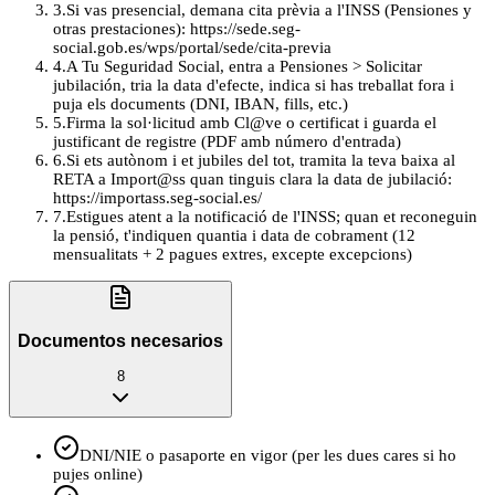
3
.
Si vas presencial, demana cita prèvia a l'INSS (Pensiones y
otras prestaciones): https://sede.seg-
social.gob.es/wps/portal/sede/cita-previa
4
.
A Tu Seguridad Social, entra a Pensiones > Solicitar
jubilación, tria la data d'efecte, indica si has treballat fora i
puja els documents (DNI, IBAN, fills, etc.)
5
.
Firma la sol·licitud amb Cl@ve o certificat i guarda el
justificant de registre (PDF amb número d'entrada)
6
.
Si ets autònom i et jubiles del tot, tramita la teva baixa al
RETA a Import@ss quan tinguis clara la data de jubilació:
https://importass.seg-social.es/
7
.
Estigues atent a la notificació de l'INSS; quan et reconeguin
la pensió, t'indiquen quantia i data de cobrament (12
mensualitats + 2 pagues extres, excepte excepcions)
Documentos necesarios
8
DNI/NIE o pasaporte en vigor (per les dues cares si ho
pujes online)