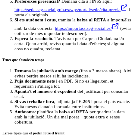
Prefereixes presencial?
Demana cita a l'INSS aquí:
https://sede.seg-social.gob.es/wps/portal/sede/cita-previa
i
porta els originals.
Si ets autònom i caus
, tramita la
baixa al RETA
a Import@ss
amb la data correcta:
https://importass.seg-social.es/
(evita
cotitzar de més o quedar-te descobert).
Espera la resolució
. T'avisaran per Carpeta Ciudadana i/o
carta. Quan arribi, revisa quantia i data d'efectes; si alguna
cosa no quadra, reclama.
Trucs que t'estalvien temps
Demana la jubilació amb marge
(fins a 3 mesos abans). Així
evites perdre mesos si hi ha incidències.
Puja documents nets
i en PDF. Si no es llegeixen, et
requeriran i s'allarga tot.
Apunta't el número d'expedient
del justificant per consultar
estat.
Si vas treballar fora
, adjunta ja l'
E‑205
i posa el país exacte.
Evita mesos d'anada i tornada entre institucions.
Autònoms
: planifica la
baixa al RETA
per quadrar la data
amb la jubilació. Un dia mal posat = quota extra o sense
cobertura.
Errors típics que et poden fotre el tràmit