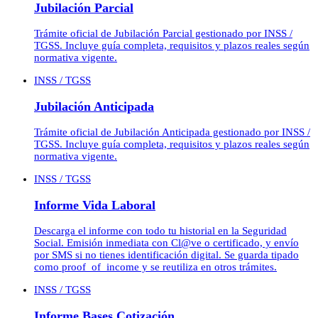
Jubilación Parcial
Trámite oficial de Jubilación Parcial gestionado por INSS /
TGSS. Incluye guía completa, requisitos y plazos reales según
normativa vigente.
INSS / TGSS
Jubilación Anticipada
Trámite oficial de Jubilación Anticipada gestionado por INSS /
TGSS. Incluye guía completa, requisitos y plazos reales según
normativa vigente.
INSS / TGSS
Informe Vida Laboral
Descarga el informe con todo tu historial en la Seguridad
Social. Emisión inmediata con Cl@ve o certificado, y envío
por SMS si no tienes identificación digital. Se guarda tipado
como proof_of_income y se reutiliza en otros trámites.
INSS / TGSS
Informe Bases Cotización