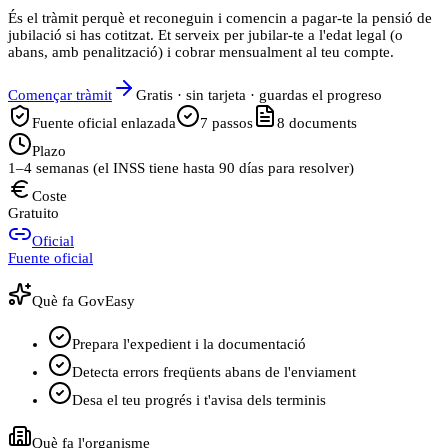
És el tràmit perquè et reconeguin i comencin a pagar-te la pensió de
jubilació si has cotitzat. Et serveix per jubilar-te a l'edat legal (o
abans, amb penalització) i cobrar mensualment al teu compte.
Començar tràmit
Gratis · sin tarjeta · guardas el progreso
Fuente oficial enlazada
7
passos
8
documents
Plazo
1–4 semanas (el INSS tiene hasta 90 días para resolver)
Coste
Gratuito
Oficial
Fuente oficial
Què fa GovEasy
Prepara l'expedient i la documentació
Detecta errors freqüents abans de l'enviament
Desa el teu progrés i t'avisa dels terminis
Què fa l'organisme