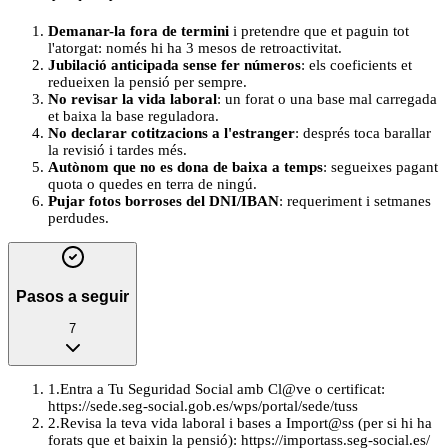
Demanar-la fora de termini
i pretendre que et paguin tot
l'atorgat: només hi ha 3 mesos de retroactivitat.
Jubilació anticipada sense fer números
: els coeficients et
redueixen la pensió per sempre.
No revisar la vida laboral
: un forat o una base mal carregada
et baixa la base reguladora.
No declarar cotitzacions a l'estranger
: després toca barallar
la revisió i tardes més.
Autònom que no es dona de baixa a temps
: segueixes pagant
quota o quedes en terra de ningú.
Pujar fotos borroses del DNI/IBAN
: requeriment i setmanes
perdudes.
Pasos a seguir
7
1
.
Entra a Tu Seguridad Social amb Cl@ve o certificat:
https://sede.seg-social.gob.es/wps/portal/sede/tuss
2
.
Revisa la teva vida laboral i bases a Import@ss (per si hi ha
forats que et baixin la pensió): https://importass.seg-social.es/