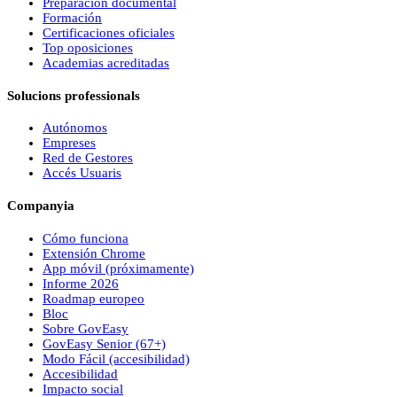
Preparación documental
Formación
Certificaciones oficiales
Top oposiciones
Academias acreditadas
Solucions professionals
Autónomos
Empreses
Red de Gestores
Accés Usuaris
Companyia
Cómo funciona
Extensión Chrome
App móvil (próximamente)
Informe 2026
Roadmap europeo
Bloc
Sobre
Gov
Easy
Gov
Easy
Senior (67+)
Modo Fácil (accesibilidad)
Accesibilidad
Impacto social