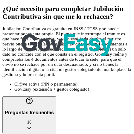
¿Qué necesito para completar Jubilación
Contributiva sin que me lo rechacen?
Jubilación Contributiva es gratuito en INSS / TGSS y se puede
presentar por cuenta propia. El punto que interrumpe el trámite es
que hace falta Cl@ve activa, y si no está dada de alta el registro
previo puede tardar días. Además, hay que aportar 4 documentos a
lo largo de 4 pasos, y la sede rechaza el envío completo si un solo
dato no coincide con el que consta en el registro. GovEasy reúne y
comprueba los 4 documentos antes de tocar la sede, para que el
envío no se rechace por un dato descuadrado, y si no tienes la
identificación digital o la cita, un gestor colegiado del marketplace la
gestiona y lo presenta por ti.
Cl@ve activa (PIN o permanente)
GovEasy (extensión + gestor colegiado)
Preguntas frecuentes
16