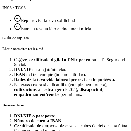
INSS / TGSS
Rep i revisa la teva sol·licitud
Emet la resolució o el document oficial
Guía completa
El que necessites tenir a mà
Cl@ve, certificado digital o DNIe
per entrar a Tu Seguridad
Social.
DNI/NIE
escanejat/foto clara.
IBAN
del teu compte (tu com a titular).
Dades de la teva vida laboral
per revisar (Import@ss).
Paperassa extra si aplica:
fills
(complement bretxa),
cotitzacions a l'estranger
(E‑205),
discapacitat
,
empadronament/rendes
per mínims.
Documentació
DNI/NIE o pasaporte
.
Número de cuenta IBAN
.
Certificado de empresa de cese
si acabes de deixar una feina
i l'empresa no el va pujar.