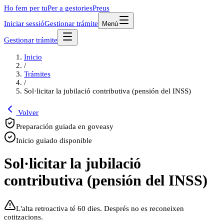
Ho fem per tu
Per a gestories
Preus
Iniciar sessió
Gestionar trámite
Menú
Gestionar trámite
Inicio
/
Trámites
/
Sol·licitar la jubilació contributiva (pensión del INSS)
Volver
Preparación guiada en goveasy
Inicio guiado disponible
Sol·licitar la jubilació
contributiva (pensión del INSS)
L'alta retroactiva té 60 dies. Després no es reconeixen
cotitzacions.