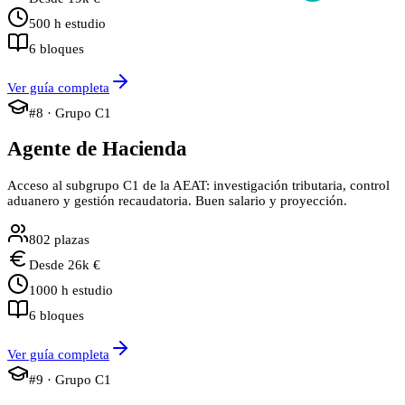
500
h estudio
6
bloques
Ver guía completa
#
8
· Grupo
C1
Agente de Hacienda
Acceso al subgrupo C1 de la AEAT: investigación tributaria, control
aduanero y gestión recaudatoria. Buen salario y proyección.
802
plazas
Desde
26
k €
1000
h estudio
6
bloques
Ver guía completa
#
9
· Grupo
C1