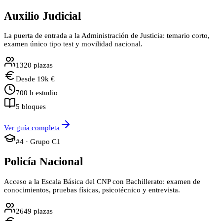
Auxilio Judicial
La puerta de entrada a la Administración de Justicia: temario corto,
examen único tipo test y movilidad nacional.
1320
plazas
Desde
19
k €
700
h estudio
5
bloques
Ver guía completa
#
4
· Grupo
C1
Policía Nacional
Acceso a la Escala Básica del CNP con Bachillerato: examen de
conocimientos, pruebas físicas, psicotécnico y entrevista.
2649
plazas