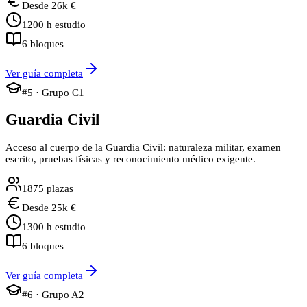
Desde
26
k €
1200
h estudio
6
bloques
Ver guía completa
#
5
· Grupo
C1
Guardia Civil
Acceso al cuerpo de la Guardia Civil: naturaleza militar, examen
escrito, pruebas físicas y reconocimiento médico exigente.
1875
plazas
Desde
25
k €
1300
h estudio
6
bloques
Ver guía completa
#
6
· Grupo
A2