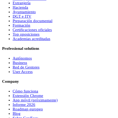
Extranjería
Hacienda
Ayuntamiento
DGT e ITV
Preparación documental
Formación
Certificaciones oficiales
Top oposiciones
Academias acreditadas
Professional solutions
Autónomos
Business
Red de Gestores
User Access
Company
Cómo funciona
Extensión Chrome
App móvil (próximamente)
Informe 2026
Roadmap europeo
Blog
Sobre
Gov
Easy