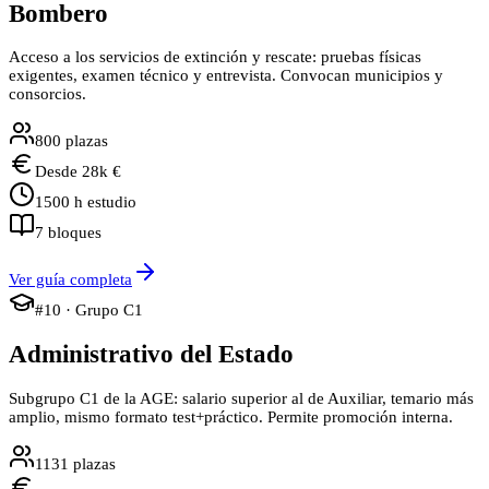
Bombero
Acceso a los servicios de extinción y rescate: pruebas físicas
exigentes, examen técnico y entrevista. Convocan municipios y
consorcios.
800
plazas
Desde
28
k €
1500
h estudio
7
bloques
Ver guía completa
#
10
· Grupo
C1
Administrativo del Estado
Subgrupo C1 de la AGE: salario superior al de Auxiliar, temario más
amplio, mismo formato test+práctico. Permite promoción interna.
1131
plazas