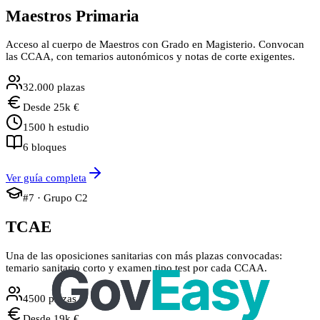
Maestros Primaria
Acceso al cuerpo de Maestros con Grado en Magisterio. Convocan
las CCAA, con temarios autonómicos y notas de corte exigentes.
32.000
plazas
Desde
25
k €
1500
h estudio
6
bloques
Ver guía completa
#
7
· Grupo
C2
TCAE
Una de las oposiciones sanitarias con más plazas convocadas:
temario sanitario corto y examen tipo test por cada CCAA.
4500
plazas
Desde
19
k €