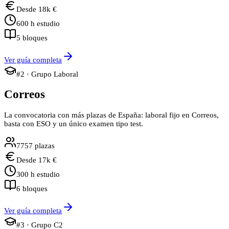
Desde
18
k €
600
h estudio
5
bloques
Ver guía completa
#
2
· Grupo
Laboral
Correos
La convocatoria con más plazas de España: laboral fijo en Correos,
basta con ESO y un único examen tipo test.
7757
plazas
Desde
17
k €
300
h estudio
6
bloques
Ver guía completa
#
3
· Grupo
C2