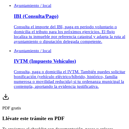
Ayuntamiento / local
IBI (Consulta/Pago)
Consulta el importe del IBI, paga en periodo voluntario o
domicilia el tributo para los próximos ejercicios. El flujo
localiza tu inmueble por referencia catastral y adapta la ruta al
ayuntamiento o diputación delegada competente.
Ayuntamiento / local
IVTM (Impuesto Vehículos)
Consulta, paga o domicilia el IVTM. También puedes solicitar
bonificación (vehículo eléctrico/híbrido, histórico, familia
numerosa o movilidad reducida) si tu ordenanza municipal la
contempla, aportando la evidencia justificativa.
PDF gratis
Llévate este trámite en PDF
Te enviamos el checklist con documentación, pasos y enlaces