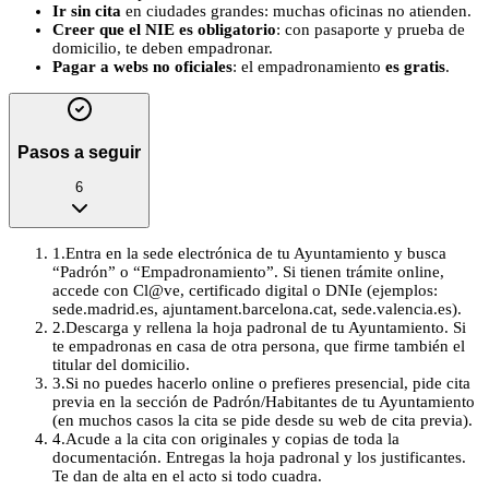
Ir sin cita
en ciudades grandes: muchas oficinas no atienden.
Creer que el NIE es obligatorio
: con pasaporte y prueba de
domicilio, te deben empadronar.
Pagar a webs no oficiales
: el empadronamiento
es gratis
.
Pasos a seguir
6
1
.
Entra en la sede electrónica de tu Ayuntamiento y busca
“Padrón” o “Empadronamiento”. Si tienen trámite online,
accede con Cl@ve, certificado digital o DNIe (ejemplos:
sede.madrid.es, ajuntament.barcelona.cat, sede.valencia.es).
2
.
Descarga y rellena la hoja padronal de tu Ayuntamiento. Si
te empadronas en casa de otra persona, que firme también el
titular del domicilio.
3
.
Si no puedes hacerlo online o prefieres presencial, pide cita
previa en la sección de Padrón/Habitantes de tu Ayuntamiento
(en muchos casos la cita se pide desde su web de cita previa).
4
.
Acude a la cita con originales y copias de toda la
documentación. Entregas la hoja padronal y los justificantes.
Te dan de alta en el acto si todo cuadra.