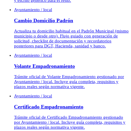
y escrito genérico para el resto.
Ayuntamiento / local
Cambio Domicilio Padrón
Actualiza tu domicilio habitual en el Padrón Municipal (mismo
municipio o desde otro). Flujo guiado con generación de
solicitud, checklist de documentación y recordatorios
posteriores para DGT, Hacienda, sanidad y banco.
Ayuntamiento / local
Volante Empadronamiento
Trámite oficial de Volante Empadronamiento gestionado por
Ayuntamiento / local. Incluye guía completa, requisitos y
plazos reales según normativa vigente.
Ayuntamiento / local
Certificado Empadronamiento
Trámite oficial de Certificado Empadronamiento gestionado
por Ayuntamiento / local. Incluye guía completa, requisitos y
plazos reales según normativa vigente.