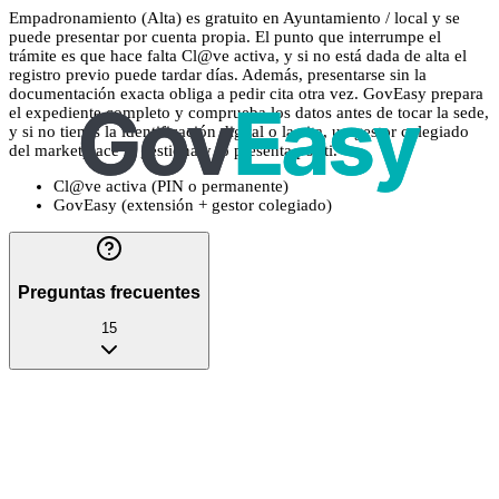
Empadronamiento (Alta) es gratuito en Ayuntamiento / local y se
puede presentar por cuenta propia. El punto que interrumpe el
trámite es que hace falta Cl@ve activa, y si no está dada de alta el
registro previo puede tardar días. Además, presentarse sin la
documentación exacta obliga a pedir cita otra vez. GovEasy prepara
el expediente completo y comprueba los datos antes de tocar la sede,
y si no tienes la identificación digital o la cita, un gestor colegiado
del marketplace la gestiona y lo presenta por ti.
Cl@ve activa (PIN o permanente)
GovEasy (extensión + gestor colegiado)
Preguntas frecuentes
15