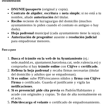
Documentación
DNI/NIE/pasaporte
(original y copia).
Contrato de alquiler
,
escritura
o
nota simple
; si no está a tu
nombre, añade
autorización
del titular.
Recibo
reciente de luz/agua/gas del domicilio (muchos
ayuntamientos lo piden cuando el contrato es antiguo o hay
duda).
Hoja padronal
municipal (cada ayuntamiento tiene la suya).
Autorización de progenitor
ausente o
resolución judicial
para empadronar menores.
Paso a paso
Busca el trámite en la web de tu Ayuntamiento
(ej.:
sede.madrid.es, ajuntament.barcelona.cat, sede.valencia.es) y
comprueba si hay
trámite online
con
Cl@ve
o
certificado
.
Rellena la hoja padronal
y recaba firmas necesarias (titular
del domicilio y adultos que se empadronan).
Si es online
: sube PDFs/escaneos nítidos y
firma con Cl@ve
Firma
o certificado. Guarda el justificante y vigila las
notificaciones
.
Si es presencial
:
pide cita previa
en Padrón/Habitantes y
acude con originales y copias. Te dan de alta normalmente en
el acto.
Pide/descarga el volante
o certificado de empadronamiento.