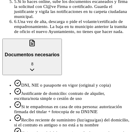
5
.
Si lo haces online, sube los documentos escaneados y firma
la solicitud con Cl@ve Firma o certificado. Guarda el
justificante y vigila las notificaciones en tu carpeta ciudadana
municipal.
6
.
Una vez de alta, descarga o pide el volante/certificado de
empadronamiento. La baja en tu municipio anterior la tramita
de oficio el nuevo Ayuntamiento, no tienes que hacer nada.
Documentos necesarios
8
DNI, NIE o pasaporte en vigor (original y copia)
Justificante de domicilio: contrato de alquiler,
escritura/nota simple o cesión de uso
Si te empadronas en casa de otra persona: autorización
firmada del titular + fotocopia de su DNI/NIE
Recibo reciente de suministro (luz/agua/gas) del domicilio,
si el contrato es antiguo o no está a tu nombre