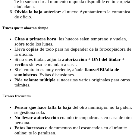
Te lo suelen dar al momento o queda disponible en tu carpeta
ciudadana.
Olvida la baja anterior
: el nuevo Ayuntamiento la comunica
de oficio.
Trucos que te ahorran tiempo
Citas a primera hora
: los huecos salen temprano y vuelan,
sobre todo los lunes.
Lleva
copias
de todo para no depender de la fotocopiadora de
la oficina.
Si no eres titular, adjunta
autorización + DNI del titular +
recibo
: sin eso te mandan a casa.
Si el contrato es muy reciente, añade
fianza/IBI/alta de
suministros
. Evitas discusiones.
Pide
volante múltiple
si necesitas varios originales para otros
trámites.
Errores frecuentes
Pensar que hace falta la baja
del otro municipio: no la piden,
se gestiona sola.
No llevar autorización
cuando te empadronas en casa de otra
persona.
Fotos borrosas
o documentos mal escaneados en el trámite
online: te lo paralizan.