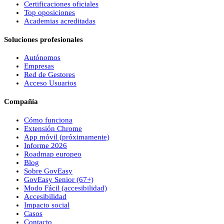
Certificaciones oficiales
Top oposiciones
Academias acreditadas
Soluciones profesionales
Autónomos
Empresas
Red de Gestores
Acceso Usuarios
Compañía
Cómo funciona
Extensión Chrome
App móvil (próximamente)
Informe 2026
Roadmap europeo
Blog
Sobre
Gov
Easy
Gov
Easy
Senior (67+)
Modo Fácil (accesibilidad)
Accesibilidad
Impacto social
Casos
Contacto