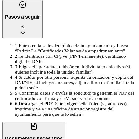
Pasos a seguir
6
1
.
Entras en la sede electrónica de tu ayuntamiento y busca
“Padrón” > “Certificados/Volantes de empadronamiento”.
2
.
Te identificas con Cl@ve (PIN/Permanente), certificado
digital o DNIe.
3
.
Eliges el tipo: actual o histórico, individual o colectivo (si
quieres incluir a toda la unidad familiar).
4
.
Si actúas por otra persona, adjunta autorización y copia del
DNI/NIE; si incluyes menores, adjunta libro de familia si te lo
pide la sede.
5
.
Confirmas datos y envías la solicitud; te generan el PDF del
certificado con firma y CSV para verificar online.
6
.
Descargas el PDF. Si te exigen sello físico (sí, aún pasa),
imprime y ve a una oficina de atención/registro del
ayuntamiento para que te lo sellen.
Documentos necesarios