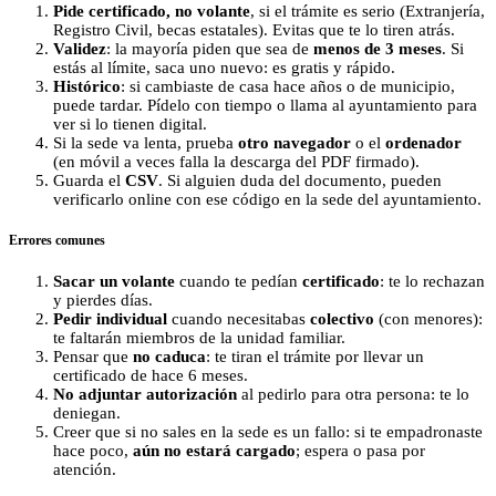
Pide certificado, no volante
, si el trámite es serio (Extranjería,
Registro Civil, becas estatales). Evitas que te lo tiren atrás.
Validez
: la mayoría piden que sea de
menos de 3 meses
. Si
estás al límite, saca uno nuevo: es gratis y rápido.
Histórico
: si cambiaste de casa hace años o de municipio,
puede tardar. Pídelo con tiempo o llama al ayuntamiento para
ver si lo tienen digital.
Si la sede va lenta, prueba
otro navegador
o el
ordenador
(en móvil a veces falla la descarga del PDF firmado).
Guarda el
CSV
. Si alguien duda del documento, pueden
verificarlo online con ese código en la sede del ayuntamiento.
Errores comunes
Sacar un volante
cuando te pedían
certificado
: te lo rechazan
y pierdes días.
Pedir individual
cuando necesitabas
colectivo
(con menores):
te faltarán miembros de la unidad familiar.
Pensar que
no caduca
: te tiran el trámite por llevar un
certificado de hace 6 meses.
No adjuntar autorización
al pedirlo para otra persona: te lo
deniegan.
Creer que si no sales en la sede es un fallo: si te empadronaste
hace poco,
aún no estará cargado
; espera o pasa por
atención.