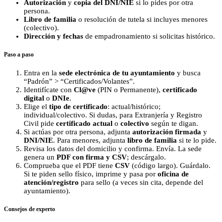
Autorización
y
copia del DNI/NIE
si lo pides por otra
persona.
Libro de familia
o resolución de tutela si incluyes menores
(colectivo).
Dirección y fechas
de empadronamiento si solicitas histórico.
Paso a paso
Entra en la
sede electrónica de tu ayuntamiento
y busca
“Padrón” > “Certificados/Volantes”.
Identifícate con
Cl@ve
(PIN o Permanente),
certificado
digital
o
DNIe
.
Elige el
tipo de certificado
: actual/histórico;
individual/colectivo. Si dudas, para Extranjería y Registro
Civil pide
certificado actual
o
colectivo
según te digan.
Si actúas por otra persona, adjunta
autorización firmada
y
DNI/NIE
. Para menores, adjunta
libro de familia
si te lo pide.
Revisa los datos del domicilio y confirma. Envía. La sede
genera un
PDF con firma y CSV
; descárgalo.
Comprueba que el PDF tiene
CSV
(código largo). Guárdalo.
Si te piden sello físico, imprime y pasa por
oficina de
atención/registro
para sello (a veces sin cita, depende del
ayuntamiento).
Consejos de experto