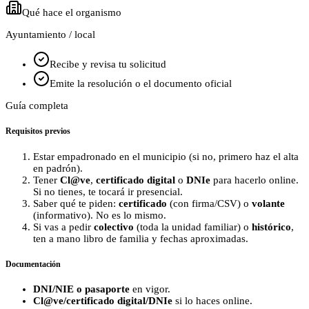
Qué hace el organismo
Ayuntamiento / local
Recibe y revisa tu solicitud
Emite la resolución o el documento oficial
Guía completa
Requisitos previos
Estar empadronado en el municipio (si no, primero haz el alta
en padrón).
Tener
Cl@ve
,
certificado digital
o
DNIe
para hacerlo online.
Si no tienes, te tocará ir presencial.
Saber qué te piden:
certificado
(con firma/CSV) o
volante
(informativo). No es lo mismo.
Si vas a pedir
colectivo
(toda la unidad familiar) o
histórico
,
ten a mano libro de familia y fechas aproximadas.
Documentación
DNI/NIE o pasaporte
en vigor.
Cl@ve/certificado digital/DNIe
si lo haces online.