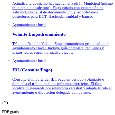
Actualiza tu domicilio habitual en el Padrón Municipal (mismo
municipio o desde otro). Flujo guiado con generación de
solicitud, checklist de documentación y recordatorios
posteriores para DGT, Hacienda, sanidad y banco.
Ayuntamiento / local
Volante Empadronamiento
Trámite oficial de Volante Empadronamiento gestionado por
Ayuntamiento / local. Incluye guía completa, requisitos y
plazos reales según normativa vigente.
Ayuntamiento / local
IBI (Consulta/Pago)
Consulta el importe del IBI, paga en periodo voluntario o
domicilia el tributo para los próximos ejercicios. El flujo
localiza tu inmueble por referencia catastral y adapta la ruta al
ayuntamiento o diputación delegada competente.
PDF gratis