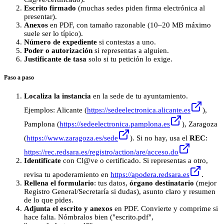
Escrito firmado
(muchas sedes piden firma electrónica al
presentar).
Anexos
en PDF, con tamaño razonable (10–20 MB máximo
suele ser lo típico).
Número de expediente
si contestas a uno.
Poder o autorización
si representas a alguien.
Justificante de tasa
solo si tu petición lo exige.
Paso a paso
Localiza la instancia
en la sede de tu ayuntamiento.
Ejemplos: Alicante (
https://sedeelectronica.alicante.es
),
Pamplona (
https://sedeelectronica.pamplona.es
), Zaragoza
(
https://www.zaragoza.es/sede
). Si no hay, usa el
REC
:
https://rec.redsara.es/registro/action/are/acceso.do
Identifícate
con Cl@ve o certificado. Si representas a otro,
revisa tu apoderamiento en
https://apodera.redsara.es
.
Rellena el formulario
: tus datos,
órgano destinatario
(mejor
Registro General/Secretaría si dudas), asunto claro y resumen
de lo que pides.
Adjunta el escrito y anexos
en PDF. Convierte y comprime si
hace falta. Nómbralos bien ("escrito.pdf",