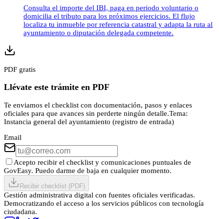
Consulta el importe del IBI, paga en periodo voluntario o
domicilia el tributo para los próximos ejercicios. El flujo
localiza tu inmueble por referencia catastral y adapta la ruta al
ayuntamiento o diputación delegada competente.
PDF gratis
Llévate este trámite en PDF
Te enviamos el checklist con documentación, pasos y enlaces
oficiales para que avances sin perderte ningún detalle.
Tema:
Instancia general del ayuntamiento (registro de entrada)
Email
Acepto recibir el checklist y comunicaciones puntuales de
GovEasy. Puedo darme de baja en cualquier momento.
Recibir checklist (PDF)
Gestión administrativa digital con fuentes oficiales verificadas.
Democratizando el acceso a los servicios públicos con tecnología
ciudadana.