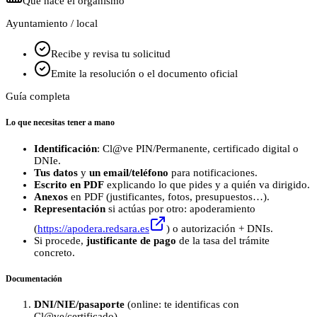
Qué hace el organismo
Ayuntamiento / local
Recibe y revisa tu solicitud
Emite la resolución o el documento oficial
Guía completa
Lo que necesitas tener a mano
Identificación
: Cl@ve PIN/Permanente, certificado digital o
DNIe.
Tus datos
y
un email/teléfono
para notificaciones.
Escrito en PDF
explicando lo que pides y a quién va dirigido.
Anexos
en PDF (justificantes, fotos, presupuestos…).
Representación
si actúas por otro: apoderamiento
(
https://apodera.redsara.es
) o autorización + DNIs.
Si procede,
justificante de pago
de la tasa del trámite
concreto.
Documentación
DNI/NIE/pasaporte
(online: te identificas con
Cl@ve/certificado).