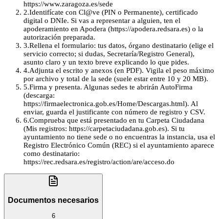
https://www.zaragoza.es/sede
2
.
Identifícate con Cl@ve (PIN o Permanente), certificado
digital o DNIe. Si vas a representar a alguien, ten el
apoderamiento en Apodera (https://apodera.redsara.es) o la
autorización preparada.
3
.
Rellena el formulario: tus datos, órgano destinatario (elige el
servicio correcto; si dudas, Secretaría/Registro General),
asunto claro y un texto breve explicando lo que pides.
4
.
Adjunta el escrito y anexos (en PDF). Vigila el peso máximo
por archivo y total de la sede (suele estar entre 10 y 20 MB).
5
.
Firma y presenta. Algunas sedes te abrirán AutoFirma
(descarga:
https://firmaelectronica.gob.es/Home/Descargas.html). Al
enviar, guarda el justificante con número de registro y CSV.
6
.
Comprueba que está presentado en tu Carpeta Ciudadana
(Mis registros: https://carpetaciudadana.gob.es). Si tu
ayuntamiento no tiene sede o no encuentras la instancia, usa el
Registro Electrónico Común (REC) si el ayuntamiento aparece
como destinatario:
https://rec.redsara.es/registro/action/are/acceso.do
Documentos necesarios
6