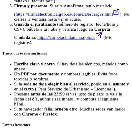
"anexo1_factura.pdf").
Firma y presenta
. Si salta AutoFirma, tenlo instalado
(
https://firmaelectronica.gob.es/Home/Descargas.html
). No
cierres la ventana hasta ver el acuse.
Guarda el justificante
(número de registro, fecha/hora y
CSV). Súbelo a tu nube y verifica luego en
Carpeta
Ciudadana
:
https://carpetaciudadana.gob.es
(Mis
registros).
Trucos que te ahorran tiempo
Escribe claro y corto
. Si hay detalles técnicos, mételos como
anexo.
Un PDF por documento
y nombres legibles. Evita fotos
torcidas o sombras.
Si la sede
no deja elegir bien el servicio
, ponlo en el
asunto
y
en el
texto
("Para Servicio de Urbanismo – Licencias").
Presenta
antes de las 23:59
si vas justo de plazo: te vale la
fecha del día, aunque sea inhábil, y computa al siguiente
hábil.
Si tu navegador falla,
prueba otro
. Muchas sedes van mejor
con
Chrome
o
Firefox
.
Errores frecuentes