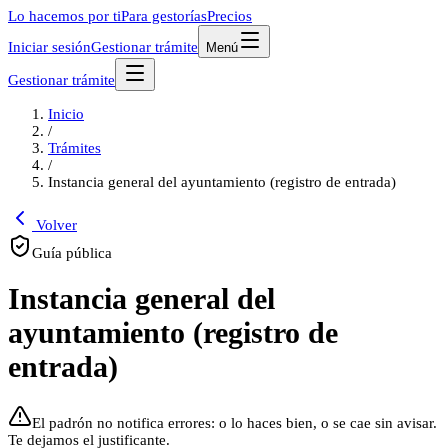
Lo hacemos por ti
Para gestorías
Precios
Iniciar sesión
Gestionar trámite
Menú
Gestionar trámite
Inicio
/
Trámites
/
Instancia general del ayuntamiento (registro de entrada)
Volver
Guía pública
Instancia general del
ayuntamiento (registro de
entrada)
El padrón no notifica errores: o lo haces bien, o se cae sin avisar.
Te dejamos el justificante.