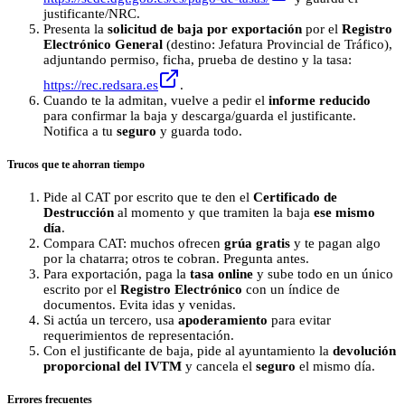
justificante/NRC.
Presenta la
solicitud de baja por exportación
por el
Registro
Electrónico General
(destino: Jefatura Provincial de Tráfico),
adjuntando permiso, ficha, prueba de destino y la tasa:
https://rec.redsara.es
.
Cuando te la admitan, vuelve a pedir el
informe reducido
para confirmar la baja y descarga/guarda el justificante.
Notifica a tu
seguro
y guarda todo.
Trucos que te ahorran tiempo
Pide al CAT por escrito que te den el
Certificado de
Destrucción
al momento y que tramiten la baja
ese mismo
día
.
Compara CAT: muchos ofrecen
grúa gratis
y te pagan algo
por la chatarra; otros te cobran. Pregunta antes.
Para exportación, paga la
tasa online
y sube todo en un único
escrito por el
Registro Electrónico
con un índice de
documentos. Evita idas y venidas.
Si actúa un tercero, usa
apoderamiento
para evitar
requerimientos de representación.
Con el justificante de baja, pide al ayuntamiento la
devolución
proporcional del IVTM
y cancela el
seguro
el mismo día.
Errores frecuentes