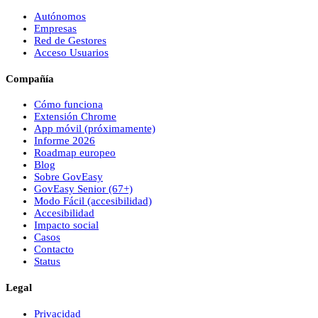
Autónomos
Empresas
Red de Gestores
Acceso Usuarios
Compañía
Cómo funciona
Extensión Chrome
App móvil (próximamente)
Informe 2026
Roadmap europeo
Blog
Sobre
Gov
Easy
Gov
Easy
Senior (67+)
Modo Fácil (accesibilidad)
Accesibilidad
Impacto social
Casos
Contacto
Status
Legal
Privacidad