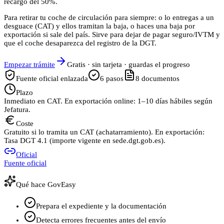
recargo del 50%.
Para retirar tu coche de circulación para siempre: o lo entregas a un
desguace (CAT) y ellos tramitan la baja, o haces una baja por
exportación si sale del país. Sirve para dejar de pagar seguro/IVTM y
que el coche desaparezca del registro de la DGT.
Empezar trámite
Gratis · sin tarjeta · guardas el progreso
Fuente oficial enlazada
6
pasos
8
documentos
Plazo
Inmediato en CAT. En exportación online: 1–10 días hábiles según
Jefatura.
Coste
Gratuito si lo tramita un CAT (achatarramiento). En exportación:
Tasa DGT 4.1 (importe vigente en sede.dgt.gob.es).
Oficial
Fuente oficial
Qué hace GovEasy
Prepara el expediente y la documentación
Detecta errores frecuentes antes del envío