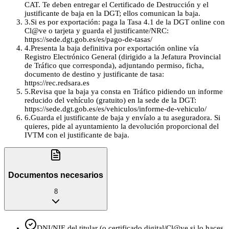
CAT. Te deben entregar el Certificado de Destrucción y el
justificante de baja en la DGT; ellos comunican la baja.
3
.
Si es por exportación: paga la Tasa 4.1 de la DGT online con
Cl@ve o tarjeta y guarda el justificante/NRC:
https://sede.dgt.gob.es/es/pago-de-tasas/
4
.
Presenta la baja definitiva por exportación online vía
Registro Electrónico General (dirigido a la Jefatura Provincial
de Tráfico que corresponda), adjuntando permiso, ficha,
documento de destino y justificante de tasa:
https://rec.redsara.es
5
.
Revisa que la baja ya consta en Tráfico pidiendo un informe
reducido del vehículo (gratuito) en la sede de la DGT:
https://sede.dgt.gob.es/es/vehiculos/informe-de-vehiculo/
6
.
Guarda el justificante de baja y envíalo a tu aseguradora. Si
quieres, pide al ayuntamiento la devolución proporcional del
IVTM con el justificante de baja.
Documentos necesarios
8
DNI/NIE del titular (o certificado digital/Cl@ve si lo haces