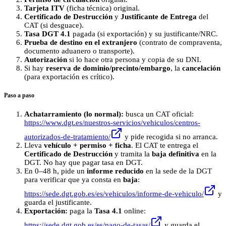
Tarjeta ITV
(ficha técnica) original.
Certificado de Destrucción
y
Justificante de Entrega
del
CAT (si desguace).
Tasa DGT 4.1
pagada (si exportación) y su justificante/NRC.
Prueba de destino en el extranjero
(contrato de compraventa,
documento aduanero o transporte).
Autorización
si lo hace otra persona y copia de su DNI.
Si hay
reserva de dominio/precinto/embargo
, la
cancelación
(para exportación es crítico).
Paso a paso
Achatarramiento (lo normal):
busca un CAT oficial:
https://www.dgt.es/nuestros-servicios/vehiculos/centros-
autorizados-de-tratamiento/
y pide recogida si no arranca.
Lleva
vehículo + permiso + ficha
. El CAT te entrega el
Certificado de Destrucción
y tramita la
baja definitiva
en la
DGT. No hay que pagar tasa en DGT.
En 0–48 h, pide un
informe reducido
en la sede de la DGT
para verificar que ya consta en
baja
:
https://sede.dgt.gob.es/es/vehiculos/informe-de-vehiculo/
y
guarda el justificante.
Exportación:
paga la
Tasa 4.1
online:
https://sede.dgt.gob.es/es/pago-de-tasas/
y guarda el