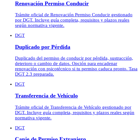
Renovación Permiso Conducir
Trámite oficial de Renovación Permiso Conducir gestionado
por DGT. Incluye guía completa, requisitos y plazos reales
según normativa vigente.
DGT
Duplicado por Pérdida
Duplicado del permiso de conducir por pérdida, sustracción,
deterioro o cambio de datos. Opción para encadenar
renovación con psicotécnico si tu permiso caduca pronto. Tasa
DGT 2.3 preparada.
DGT
Transferencia de Vehículo
Trámite oficial de Transferencia de Vehículo gestionado por
DGT. Incluye guía completa, requisitos y plazos reales según
normativa vigente.
DGT
Canje de Permiso Extranjero