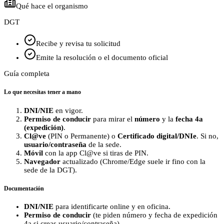
Qué hace el organismo
DGT
Recibe y revisa tu solicitud
Emite la resolución o el documento oficial
Guía completa
Lo que necesitas tener a mano
DNI/NIE
en vigor.
Permiso de conducir
para mirar el
número
y la
fecha 4a
(expedición)
.
Cl@ve
(PIN o Permanente) o
Certificado digital/DNIe
. Si no,
usuario/contraseña
de la sede.
Móvil
con la app Cl@ve si tiras de PIN.
Navegador
actualizado (Chrome/Edge suele ir fino con la
sede de la DGT).
Documentación
DNI/NIE
para identificarte online y en oficina.
Permiso de conducir
(te piden número y fecha de expedición
4a si creas usuario/contraseña).