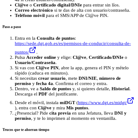
Cl@ve
o
Certificado digital/DNIe
para entrar sin líos.
Correo electrónico
si te das de alta con usuario/contraseña.
Teléfono móvil
para el SMS/APP de Cl@ve PIN.
Paso a paso
Entra en la
Consulta de puntos
:
https://sede.dgt.gob.es/es/permisos-de-conducir/consulta-de-
puntos/
.
Pulsa
Acceder online
y elige:
Cl@ve
,
Certificado/DNIe
o
Usuario/Contraseña
.
Si vas con
Cl@ve PIN
, abre la app, genera el PIN y mételo
rápido (caduca en minutos).
Si necesitas
crear usuario
, mete
DNI/NIE
,
número de
permiso
y
fecha 4a
. Confirma el correo y entra.
Dentro, ve a
Saldo de puntos
y, si quieres detalle,
Historial
.
Descarga el
PDF
del justificante.
Desde el móvil, instala
miDGT
(
https://www.dgt.es/midgt/
), entra con
Cl@ve
y mira
Mis puntos
.
¿Presencial? Pide
cita previa
en una Jefatura, lleva
DNI y
permiso
, y te lo imprimen al momento en ventanilla.
Trucos que te ahorran tiempo