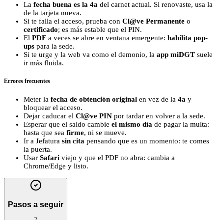
La
fecha buena es la 4a
del carnet actual. Si renovaste, usa la
de la tarjeta nueva.
Si te falla el acceso, prueba con
Cl@ve Permanente
o
certificado
; es más estable que el PIN.
El
PDF
a veces se abre en ventana emergente:
habilita pop-
ups
para la sede.
Si te urge y la web va como el demonio, la
app miDGT
suele
ir más fluida.
Errores frecuentes
Meter la
fecha de obtención original
en vez de la
4a
y
bloquear el acceso.
Dejar caducar el
Cl@ve PIN
por tardar en volver a la sede.
Esperar que el saldo cambie
el mismo día
de pagar la multa:
hasta que sea
firme
, ni se mueve.
Ir a Jefatura
sin cita
pensando que es un momento: te comes
la puerta.
Usar
Safari
viejo y que el PDF no abra: cambia a
Chrome/Edge y listo.
Pasos a seguir