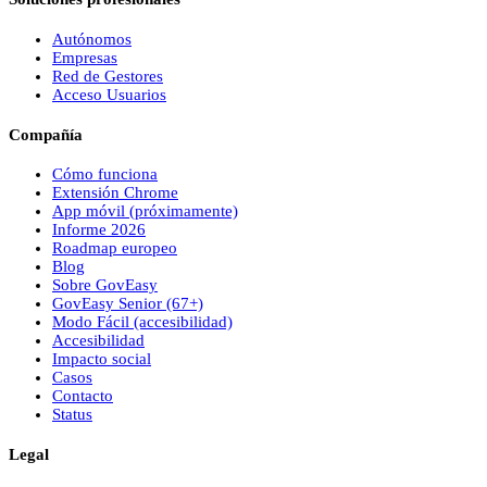
Autónomos
Empresas
Red de Gestores
Acceso Usuarios
Compañía
Cómo funciona
Extensión Chrome
App móvil (próximamente)
Informe 2026
Roadmap europeo
Blog
Sobre
Gov
Easy
Gov
Easy
Senior (67+)
Modo Fácil (accesibilidad)
Accesibilidad
Impacto social
Casos
Contacto
Status
Legal