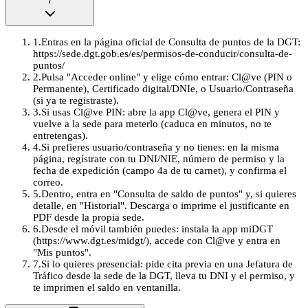
7
1
.
Entras en la página oficial de Consulta de puntos de la DGT:
https://sede.dgt.gob.es/es/permisos-de-conducir/consulta-de-
puntos/
2
.
Pulsa "Acceder online" y elige cómo entrar: Cl@ve (PIN o
Permanente), Certificado digital/DNIe, o Usuario/Contraseña
(si ya te registraste).
3
.
Si usas Cl@ve PIN: abre la app Cl@ve, genera el PIN y
vuelve a la sede para meterlo (caduca en minutos, no te
entretengas).
4
.
Si prefieres usuario/contraseña y no tienes: en la misma
página, regístrate con tu DNI/NIE, número de permiso y la
fecha de expedición (campo 4a de tu carnet), y confirma el
correo.
5
.
Dentro, entra en "Consulta de saldo de puntos" y, si quieres
detalle, en "Historial". Descarga o imprime el justificante en
PDF desde la propia sede.
6
.
Desde el móvil también puedes: instala la app miDGT
(https://www.dgt.es/midgt/), accede con Cl@ve y entra en
"Mis puntos".
7
.
Si lo quieres presencial: pide cita previa en una Jefatura de
Tráfico desde la sede de la DGT, lleva tu DNI y el permiso, y
te imprimen el saldo en ventanilla.