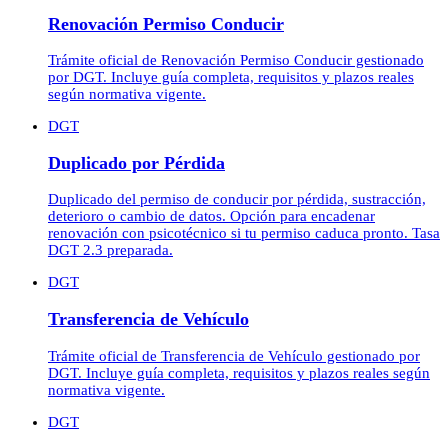
Renovación Permiso Conducir
Trámite oficial de Renovación Permiso Conducir gestionado
por DGT. Incluye guía completa, requisitos y plazos reales
según normativa vigente.
DGT
Duplicado por Pérdida
Duplicado del permiso de conducir por pérdida, sustracción,
deterioro o cambio de datos. Opción para encadenar
renovación con psicotécnico si tu permiso caduca pronto. Tasa
DGT 2.3 preparada.
DGT
Transferencia de Vehículo
Trámite oficial de Transferencia de Vehículo gestionado por
DGT. Incluye guía completa, requisitos y plazos reales según
normativa vigente.
DGT