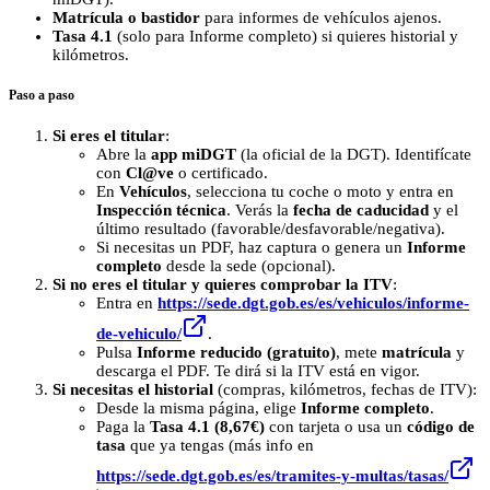
Matrícula o bastidor
para informes de vehículos ajenos.
Tasa 4.1
(solo para Informe completo) si quieres historial y
kilómetros.
Paso a paso
Si eres el titular
:
Abre la
app miDGT
(la oficial de la DGT). Identifícate
con
Cl@ve
o certificado.
En
Vehículos
, selecciona tu coche o moto y entra en
Inspección técnica
. Verás la
fecha de caducidad
y el
último resultado (favorable/desfavorable/negativa).
Si necesitas un PDF, haz captura o genera un
Informe
completo
desde la sede (opcional).
Si no eres el titular y quieres comprobar la ITV
:
Entra en
https://sede.dgt.gob.es/es/vehiculos/informe-
de-vehiculo/
.
Pulsa
Informe reducido (gratuito)
, mete
matrícula
y
descarga el PDF. Te dirá si la ITV está en vigor.
Si necesitas el historial
(compras, kilómetros, fechas de ITV):
Desde la misma página, elige
Informe completo
.
Paga la
Tasa 4.1 (8,67€)
con tarjeta o usa un
código de
tasa
que ya tengas (más info en
https://sede.dgt.gob.es/es/tramites-y-multas/tasas/