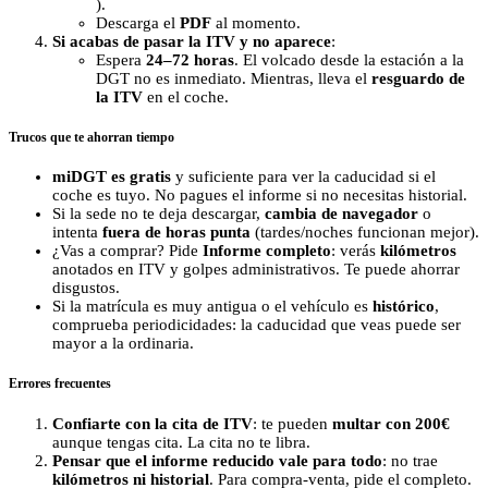
).
Descarga el
PDF
al momento.
Si acabas de pasar la ITV y no aparece
:
Espera
24–72 horas
. El volcado desde la estación a la
DGT no es inmediato. Mientras, lleva el
resguardo de
la ITV
en el coche.
Trucos que te ahorran tiempo
miDGT es gratis
y suficiente para ver la caducidad si el
coche es tuyo. No pagues el informe si no necesitas historial.
Si la sede no te deja descargar,
cambia de navegador
o
intenta
fuera de horas punta
(tardes/noches funcionan mejor).
¿Vas a comprar? Pide
Informe completo
: verás
kilómetros
anotados en ITV y golpes administrativos. Te puede ahorrar
disgustos.
Si la matrícula es muy antigua o el vehículo es
histórico
,
comprueba periodicidades: la caducidad que veas puede ser
mayor a la ordinaria.
Errores frecuentes
Confiarte con la cita de ITV
: te pueden
multar con 200€
aunque tengas cita. La cita no te libra.
Pensar que el informe reducido vale para todo
: no trae
kilómetros ni historial
. Para compra-venta, pide el completo.