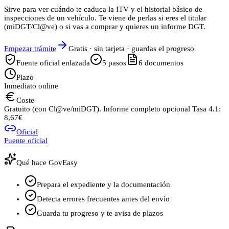
Sirve para ver cuándo te caduca la ITV y el historial básico de
inspecciones de un vehículo. Te viene de perlas si eres el titular
(miDGT/Cl@ve) o si vas a comprar y quieres un informe DGT.
Empezar trámite
Gratis · sin tarjeta · guardas el progreso
Fuente oficial enlazada
5
pasos
6
documentos
Plazo
Inmediato online
Coste
Gratuito (con Cl@ve/miDGT). Informe completo opcional Tasa 4.1:
8,67€
Oficial
Fuente oficial
Qué hace GovEasy
Prepara el expediente y la documentación
Detecta errores frecuentes antes del envío
Guarda tu progreso y te avisa de plazos