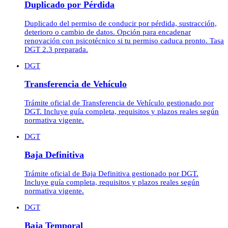
Duplicado por Pérdida
Duplicado del permiso de conducir por pérdida, sustracción,
deterioro o cambio de datos. Opción para encadenar
renovación con psicotécnico si tu permiso caduca pronto. Tasa
DGT 2.3 preparada.
DGT
Transferencia de Vehículo
Trámite oficial de Transferencia de Vehículo gestionado por
DGT. Incluye guía completa, requisitos y plazos reales según
normativa vigente.
DGT
Baja Definitiva
Trámite oficial de Baja Definitiva gestionado por DGT.
Incluye guía completa, requisitos y plazos reales según
normativa vigente.
DGT
Baja Temporal