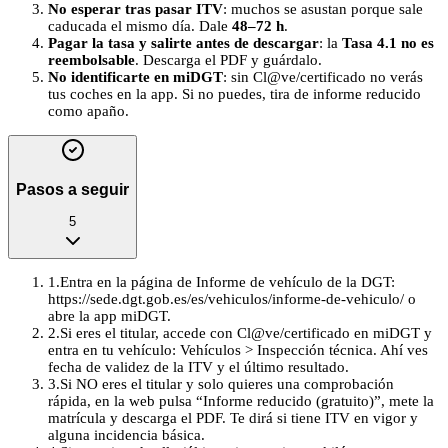
No esperar tras pasar ITV
: muchos se asustan porque sale
caducada el mismo día. Dale
48–72 h
.
Pagar la tasa y salirte antes de descargar
: la
Tasa 4.1 no es
reembolsable
. Descarga el PDF y guárdalo.
No identificarte en miDGT
: sin Cl@ve/certificado no verás
tus coches en la app. Si no puedes, tira de informe reducido
como apaño.
Pasos a seguir
5
1
.
Entra en la página de Informe de vehículo de la DGT:
https://sede.dgt.gob.es/es/vehiculos/informe-de-vehiculo/ o
abre la app miDGT.
2
.
Si eres el titular, accede con Cl@ve/certificado en miDGT y
entra en tu vehículo: Vehículos > Inspección técnica. Ahí ves
fecha de validez de la ITV y el último resultado.
3
.
Si NO eres el titular y solo quieres una comprobación
rápida, en la web pulsa “Informe reducido (gratuito)”, mete la
matrícula y descarga el PDF. Te dirá si tiene ITV en vigor y
alguna incidencia básica.