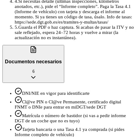
4
.
Si necesitas detalle (últimas inspecciones, kilómetros
anotados, etc.), pide el “Informe completo”. Paga la Tasa 4.1
(Informe de vehículo) con tarjeta y descarga el informe al
momento. Si ya tienes un código de tasa, úsalo. Info de tasas:
https://sede.dgt.gob.es/es/tramites-y-multas/tasas/
5
.
Guarda el PDF o haz captura. Si acabas de pasar la ITV y no
sale reflejado, espera 24–72 horas y vuelve a mirar (la
actualización no es instantánea).
Documentos necesarios
6
DNI/NIE en vigor para identificarte
Cl@ve PIN o Cl@ve Permanente, certificado digital
FNMT o DNIe para entrar en miDGT/sede DGT
Matrícula o número de bastidor (si vas a pedir informe
DGT de un coche que no es tuyo)
Tarjeta bancaria o una Tasa 4.1 ya comprada (si pides
Informe completo de vehículo)