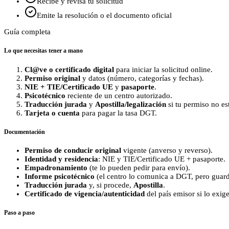
Recibe y revisa tu solicitud
Emite la resolución o el documento oficial
Guía completa
Lo que necesitas tener a mano
Cl@ve o certificado digital
para iniciar la solicitud online.
Permiso original
y datos (número, categorías y fechas).
NIE + TIE/Certificado UE
y
pasaporte
.
Psicotécnico
reciente de un centro autorizado.
Traducción jurada
y
Apostilla/legalización
si tu permiso no est
Tarjeta o cuenta
para pagar la tasa DGT.
Documentación
Permiso de conducir original
vigente (anverso y reverso).
Identidad y residencia
: NIE y TIE/Certificado UE + pasaporte.
Empadronamiento
(te lo pueden pedir para envío).
Informe psicotécnico
(el centro lo comunica a DGT, pero guard
Traducción jurada
y, si procede,
Apostilla
.
Certificado de vigencia/autenticidad
del país emisor si lo exige
Paso a paso