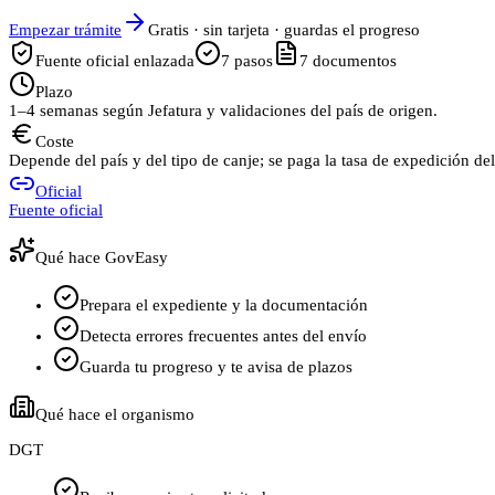
Empezar trámite
Gratis · sin tarjeta · guardas el progreso
Fuente oficial enlazada
7
pasos
7
documentos
Plazo
1–4 semanas según Jefatura y validaciones del país de origen.
Coste
Depende del país y del tipo de canje; se paga la tasa de expedición de
Oficial
Fuente oficial
Qué hace GovEasy
Prepara el expediente y la documentación
Detecta errores frecuentes antes del envío
Guarda tu progreso y te avisa de plazos
Qué hace el organismo
DGT