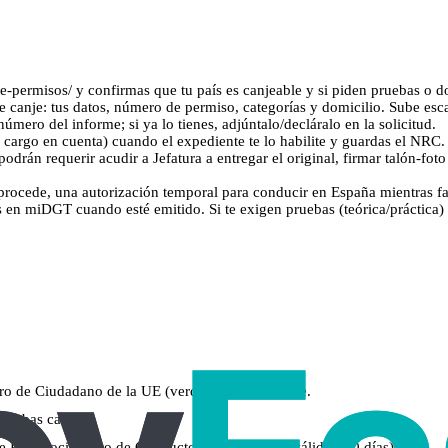
je-permisos/ y confirmas que tu país es canjeable y si piden pruebas o 
d de canje: tus datos, número de permiso, categorías y domicilio. Sube e
mero del informe; si ya lo tienes, adjúntalo/decláralo en la solicitud.
o cargo en cuenta) cuando el expediente te lo habilite y guardas el NRC.
drán requerir acudir a Jefatura a entregar el original, firmar talón-foto
si procede, una autorización temporal para conducir en España mientras f
 en miDGT cuando esté emitido. Si te exigen pruebas (teórica/práctica) 
ro de Ciudadano de la UE (verde), más pasaporte.
r ambas caras).
 de Reconocimiento de Conductores autorizado (válido ~90 días).