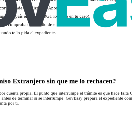
 corresponde, legalización/Apostilla).
iso del país emisor (si DGT lo exige en tu caso).
para comprobar domicilio de envío).
uando te lo pida el expediente.
iso Extranjero sin que me lo rechacen?
r cuenta propia. El punto que interrumpe el trámite es que hace falta Cl
a antes de terminar si se interrumpe. GovEasy prepara el expediente comp
nta por ti.