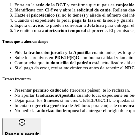
Entra en la
sede de la DGT
y confirma que tu país es
canjeable
Identifícate con
Cl@ve
y abre la
solicitud de canje
. Rellena da
Hazte el
psicotécnico
(si no lo tienes) y añade el número del in
Cuando el expediente lo pida,
paga la tasa
en la sede y guarda
Espera el
aviso
: te pueden convocar a
Jefatura
para entregar el 
Te emiten una
autorización temporal
si procede. El permiso es
Trucos que te ahorran tiempo
Pide la
traducción jurada
y la
Apostilla
cuanto antes; es lo que
Sube los archivos en
PDF/JP(E)G
con buena calidad y tamaño 
Comprueba que tu
domicilio del padrón
está actualizado: ahí e
Si el pago da error, revisa movimientos antes de repetir: el
NRC
Errores frecuentes
Presentar
permiso caducado
(terceros países): te lo rechazan.
No aportar
traducción/Apostilla
cuando toca: expediente en bu
Dejar pasar los
6 meses
si no eres UE/EEE/UK/CH: te quedas si
Intentar coger
cita genérica
de Jefatura: para canjes te
convoca
No pedir la
autorización temporal
al entregar el original: te qu
Pasos a seguir