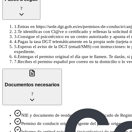
7
1
.
Entras en https://sede.dgt.gob.es/es/permisos-de-conducir/can
2
.
Te identificas con Cl@ve o certificado y rellenas la solicitu
3
.
Consigue el psicotécnico en un centro autorizado y apunta el nú
4
.
Pagas la tasa DGT telemáticamente en la propia sede (tarjeta 
5
.
Esperas el aviso de la DGT (email/SMS) con instrucciones: te po
expediente.
6
.
Entregas el permiso original el día que te llamen. Te darán, 
7
.
Recibes el permiso español por correo en tu domicilio o lo ves
Documentos necesarios
7
NIE y documento de residencia: TIE o Certificado de Regist
Permiso de conducir original vigente del país de origen (po
Informe de aptitud psicofísica (psicotécnico) de un Centro