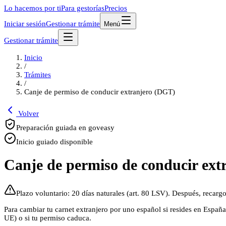
Lo hacemos por ti
Para gestorías
Precios
Iniciar sesión
Gestionar trámite
Menú
Gestionar trámite
Inicio
/
Trámites
/
Canje de permiso de conducir extranjero (DGT)
Volver
Preparación guiada en goveasy
Inicio guiado disponible
Canje de permiso de conducir ext
Plazo voluntario: 20 días naturales (art. 80 LSV). Después, recarg
Para cambiar tu carnet extranjero por uno español si resides en Españ
UE) o si tu permiso caduca.