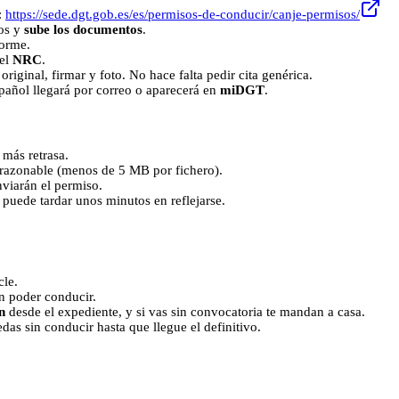
:
https://sede.dgt.gob.es/es/permisos-de-conducir/canje-permisos/
tos y
sube los documentos
.
forme.
 el
NRC
.
original, firmar y foto. No hace falta pedir cita genérica.
pañol llegará por correo o aparecerá en
miDGT
.
 más retrasa.
razonable (menos de 5 MB por fichero).
nviarán el permiso.
puede tardar unos minutos en reflejarse.
cle.
n poder conducir.
n
desde el expediente, y si vas sin convocatoria te mandan a casa.
edas sin conducir hasta que llegue el definitivo.