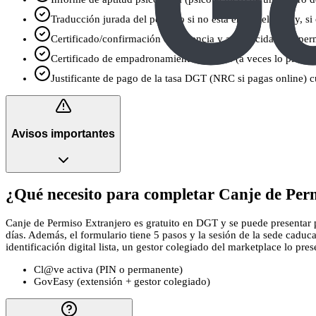
Traducción jurada del permiso si no está en castellano (y, si
Certificado/confirmación de vigencia y autenticidad del perm
Certificado de empadronamiento reciente (a veces lo piden 
Justificante de pago de la tasa DGT (NRC si pagas online) c
Avisos importantes
¿Qué necesito para completar Canje de Perm
Canje de Permiso Extranjero es gratuito en DGT y se puede presentar po
días. Además, el formulario tiene 5 pasos y la sesión de la sede caduc
identificación digital lista, un gestor colegiado del marketplace lo prese
Cl@ve activa (PIN o permanente)
GovEasy (extensión + gestor colegiado)