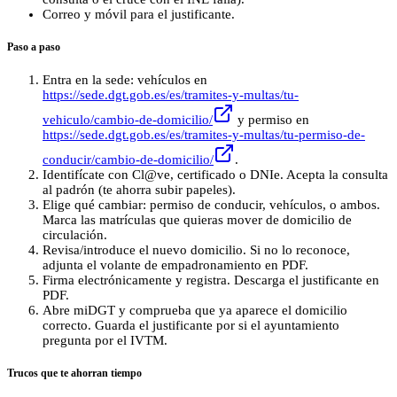
Correo y móvil para el justificante.
Paso a paso
Entra en la sede: vehículos en
https://sede.dgt.gob.es/es/tramites-y-multas/tu-
vehiculo/cambio-de-domicilio/
y permiso en
https://sede.dgt.gob.es/es/tramites-y-multas/tu-permiso-de-
conducir/cambio-de-domicilio/
.
Identifícate con Cl@ve, certificado o DNIe. Acepta la consulta
al padrón (te ahorra subir papeles).
Elige qué cambiar: permiso de conducir, vehículos, o ambos.
Marca las matrículas que quieras mover de domicilio de
circulación.
Revisa/introduce el nuevo domicilio. Si no lo reconoce,
adjunta el volante de empadronamiento en PDF.
Firma electrónicamente y registra. Descarga el justificante en
PDF.
Abre miDGT y comprueba que ya aparece el domicilio
correcto. Guarda el justificante por si el ayuntamiento
pregunta por el IVTM.
Trucos que te ahorran tiempo