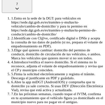
7
1
.
Entra en la sede de la DGT: para vehículos en
https://sede.dgt.gob.es/es/tramites-y-multas/tu-
vehiculo/cambio-de-domicilio/ y para tu permiso en
https://sede.dgt.gob.es/es/tramites-y-multas/tu-permiso-de-
conducir/cambio-de-domicilio/
2
.
Identifícate con Cl@ve, certificado digital o DNIe y acepta
la consulta de tus datos de padrón (si no, prepara el volante de
empadronamiento en PDF).
3
.
Elige qué quieres cambiar: domicilio del permiso de
conducir, domicilio de circulación de tus vehículos, o ambos.
Marca los vehículos que quieres mover si no son todos.
4
.
Introduce/verifica el nuevo domicilio. Si el sistema no lo
reconoce, adjunta el volante de empadronamiento y revisa que
el CP y municipio coinciden.
5
.
Firma la solicitud electrónicamente y registra el trámite.
Descarga el justificante en PDF y guárdalo.
6
.
Abre la app miDGT (Android/iOS) y comprueba que tu
domicilio ya sale correcto. Si usas DEV (Dirección Electrónica
Vial), revisa que está activa y actualizada.
7
.
En las próximas semanas, cuando toque el IVTM, confirma
en tu ayuntamiento que el vehículo figura ya domiciliado en el
municipio nuevo para no pagar en el antiguo.