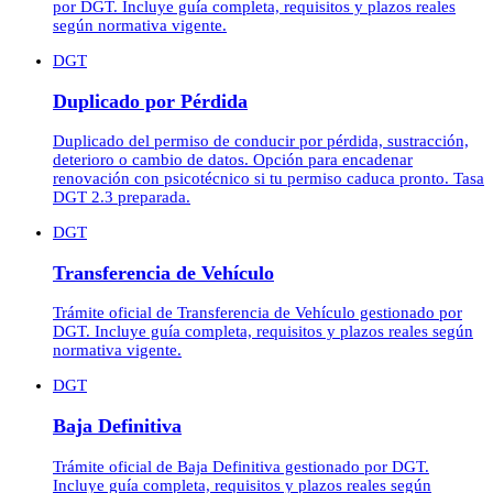
por DGT. Incluye guía completa, requisitos y plazos reales
según normativa vigente.
DGT
Duplicado por Pérdida
Duplicado del permiso de conducir por pérdida, sustracción,
deterioro o cambio de datos. Opción para encadenar
renovación con psicotécnico si tu permiso caduca pronto. Tasa
DGT 2.3 preparada.
DGT
Transferencia de Vehículo
Trámite oficial de Transferencia de Vehículo gestionado por
DGT. Incluye guía completa, requisitos y plazos reales según
normativa vigente.
DGT
Baja Definitiva
Trámite oficial de Baja Definitiva gestionado por DGT.
Incluye guía completa, requisitos y plazos reales según