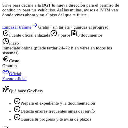
Sirve para decirle a la DGT tu nueva dirección para el permiso de
conducir y para tus vehículos. Así las multas, avisos e IVTM van
donde vives ahora y no al piso del que te fuiste.
Empezar trámite
Gratis · sin tarjeta · guardas el progreso
Fuente oficial enlazada
7
pasos
6
documentos
Plazo
Inmediato online (puede tardar 24–72 h en verse en todos los
sistemas)
Coste
Gratuito
Oficial
Fuente oficial
Qué hace GovEasy
Prepara el expediente y la documentación
Detecta errores frecuentes antes del envío
Guarda tu progreso y te avisa de plazos