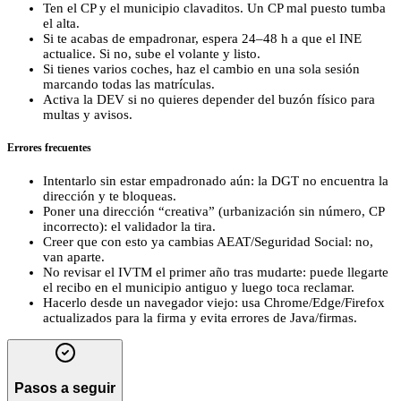
Ten el CP y el municipio clavaditos. Un CP mal puesto tumba
el alta.
Si te acabas de empadronar, espera 24–48 h a que el INE
actualice. Si no, sube el volante y listo.
Si tienes varios coches, haz el cambio en una sola sesión
marcando todas las matrículas.
Activa la DEV si no quieres depender del buzón físico para
multas y avisos.
Errores frecuentes
Intentarlo sin estar empadronado aún: la DGT no encuentra la
dirección y te bloqueas.
Poner una dirección “creativa” (urbanización sin número, CP
incorrecto): el validador la tira.
Creer que con esto ya cambias AEAT/Seguridad Social: no,
van aparte.
No revisar el IVTM el primer año tras mudarte: puede llegarte
el recibo en el municipio antiguo y luego toca reclamar.
Hacerlo desde un navegador viejo: usa Chrome/Edge/Firefox
actualizados para la firma y evita errores de Java/firmas.
Pasos a seguir