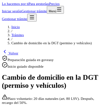
Lo hacemos por ti
Para gestorías
Precios
Iniciar sesión
Gestionar trámite
Menú
Gestionar trámite
Inicio
/
Trámites
/
Cambio de domicilio en la DGT (permiso y vehículos)
Volver
Preparación guiada en goveasy
Inicio guiado disponible
Cambio de domicilio en la DGT
(permiso y vehículos)
Plazo voluntario: 20 días naturales (art. 80 LSV). Después,
recargo del 50%.