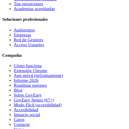
Top oposiciones
Academias acreditadas
Soluciones profesionales
Autónomos
Empresas
Red de Gestores
Acceso Usuarios
Compañía
Cómo funciona
Extensión Chrome
App móvil (próximamente)
Informe 2026
Roadmap europeo
Blog
Sobre
Gov
Easy
Gov
Easy
Senior (67+)
Modo Fácil (accesibilidad)
Accesibilidad
Impacto social
Casos
Contacto