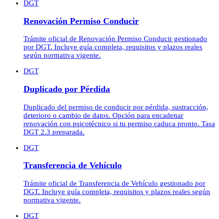
DGT
Renovación Permiso Conducir
Trámite oficial de Renovación Permiso Conducir gestionado
por DGT. Incluye guía completa, requisitos y plazos reales
según normativa vigente.
DGT
Duplicado por Pérdida
Duplicado del permiso de conducir por pérdida, sustracción,
deterioro o cambio de datos. Opción para encadenar
renovación con psicotécnico si tu permiso caduca pronto. Tasa
DGT 2.3 preparada.
DGT
Transferencia de Vehículo
Trámite oficial de Transferencia de Vehículo gestionado por
DGT. Incluye guía completa, requisitos y plazos reales según
normativa vigente.
DGT