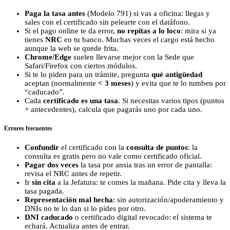
Paga la tasa antes
(Modelo 791) si vas a oficina: llegas y
sales con el certificado sin pelearte con el datáfono.
Si el pago online te da error,
no repitas a lo loco
: mira si ya
tienes
NRC
en tu banco. Muchas veces el cargo está hecho
aunque la web se quede frita.
Chrome/Edge
suelen llevarse mejor con la Sede que
Safari/Firefox con ciertos módulos.
Si te lo piden para un trámite, pregunta
qué antigüedad
aceptan (normalmente
< 3 meses
) y evita que te lo tumben por
“caducado”.
Cada
certificado es una tasa
. Si necesitas varios tipos (puntos
+ antecedentes), calcula que pagarás uno por cada uno.
Errores frecuentes
Confundir
el certificado con la
consulta de puntos
: la
consulta es gratis pero no vale como certificado oficial.
Pagar dos veces
la tasa por ansia tras un error de pantalla:
revisa el NRC antes de repetir.
Ir
sin cita
a la Jefatura: te comes la mañana. Pide cita y lleva la
tasa pagada.
Representación mal hecha
: sin autorización/apoderamiento y
DNIs no te lo dan si lo pides por otro.
DNI caducado
o certificado digital revocado: el sistema te
echará. Actualiza antes de entrar.