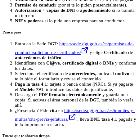
Permiso de conducir
(por si te lo piden presencialmente).
Autorización + copias de DNI
o
apoderamiento
si lo tramita
un tercero.
NIF y poderes
si lo pide una empresa para su conductor.
Paso a paso
Entra en la Sede DGT:
https://sede.dgt.gob.es/es/permisos-de-
conducir/solicitud-de-certificados/
y elige
Certificado de
antecedentes de tráfico
.
Identifícate con
Cl@ve
,
certificado digital
o
DNIe
y confirma
tus datos.
Selecciona el certificado de
antecedentes
, indica el
motivo
si
te lo pide el formulario y revisa el contenido.
Paga la tasa 4.1
: tarjeta o banca online (NRC). Si ya pagaste
el
Modelo 791
, introduce los datos del justificante.
Descarga el
PDF firmado electrónicamente
y guarda una
copia. Si activas el área personal de la DGT, también lo verás
ahí.
¿Presencial? Pide
cita
en
https://sede.dgt.gob.es/es/tramites-y-
multas/cita-previa-jefaturas/
, lleva
DNI
,
tasa 4.1
pagada y
te lo imprimen en el acto.
Trucos que te ahorran tiempo