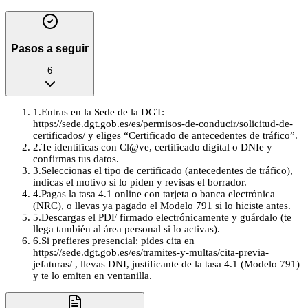
Pasos a seguir
6
1
.
Entras en la Sede de la DGT:
https://sede.dgt.gob.es/es/permisos-de-conducir/solicitud-de-
certificados/ y eliges “Certificado de antecedentes de tráfico”.
2
.
Te identificas con Cl@ve, certificado digital o DNIe y
confirmas tus datos.
3
.
Seleccionas el tipo de certificado (antecedentes de tráfico),
indicas el motivo si lo piden y revisas el borrador.
4
.
Pagas la tasa 4.1 online con tarjeta o banca electrónica
(NRC), o llevas ya pagado el Modelo 791 si lo hiciste antes.
5
.
Descargas el PDF firmado electrónicamente y guárdalo (te
llega también al área personal si lo activas).
6
.
Si prefieres presencial: pides cita en
https://sede.dgt.gob.es/es/tramites-y-multas/cita-previa-
jefaturas/ , llevas DNI, justificante de la tasa 4.1 (Modelo 791)
y te lo emiten en ventanilla.