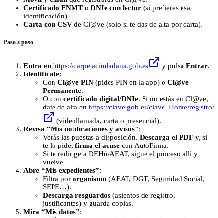
Certificado FNMT
o
DNIe con lector
(si prefieres esa
identificación).
Carta con CSV
de Cl@ve (solo si te das de alta por carta).
Paso a paso
Entra en
https://carpetaciudadana.gob.es
y pulsa
Entrar
.
Identifícate
:
Con
Cl@ve PIN
(pides PIN en la app) o
Cl@ve
Permanente
.
O con
certificado digital/DNIe
. Si no estás en Cl@ve,
date de alta en
https://clave.gob.es/clave_Home/registro/
(videollamada, carta o presencial).
Revisa “Mis notificaciones y avisos”
:
Verás las puestas a disposición.
Descarga el PDF
y, si
te lo pide,
firma el acuse
con AutoFirma.
Si te redirige a DEHú/AEAT, sigue el proceso allí y
vuelve.
Abre “Mis expedientes”
:
Filtra por
organismo
(AEAT, DGT, Seguridad Social,
SEPE…).
Descarga resguardos
(asientos de registro,
justificantes) y guarda copias.
Mira “Mis datos”
: