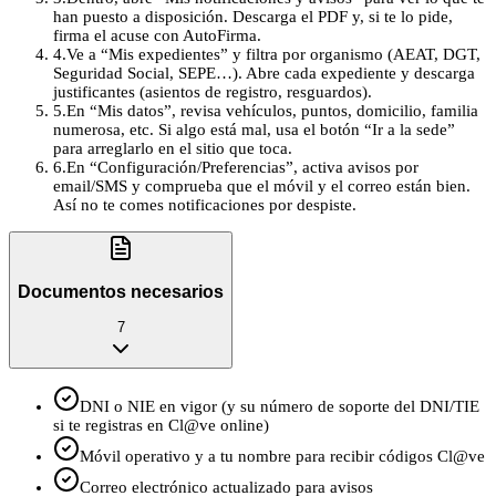
han puesto a disposición. Descarga el PDF y, si te lo pide,
firma el acuse con AutoFirma.
4
.
Ve a “Mis expedientes” y filtra por organismo (AEAT, DGT,
Seguridad Social, SEPE…). Abre cada expediente y descarga
justificantes (asientos de registro, resguardos).
5
.
En “Mis datos”, revisa vehículos, puntos, domicilio, familia
numerosa, etc. Si algo está mal, usa el botón “Ir a la sede”
para arreglarlo en el sitio que toca.
6
.
En “Configuración/Preferencias”, activa avisos por
email/SMS y comprueba que el móvil y el correo están bien.
Así no te comes notificaciones por despiste.
Documentos necesarios
7
DNI o NIE en vigor (y su número de soporte del DNI/TIE
si te registras en Cl@ve online)
Móvil operativo y a tu nombre para recibir códigos Cl@ve
Correo electrónico actualizado para avisos