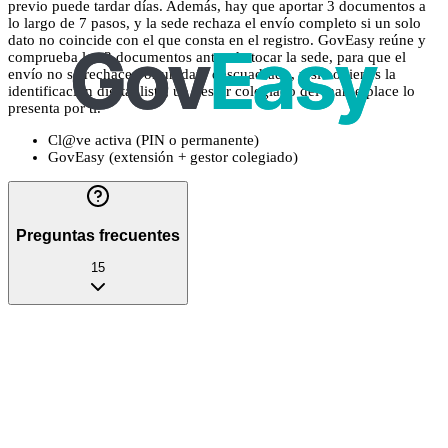
previo puede tardar días. Además, hay que aportar 3 documentos a
lo largo de 7 pasos, y la sede rechaza el envío completo si un solo
dato no coincide con el que consta en el registro. GovEasy reúne y
comprueba los 3 documentos antes de tocar la sede, para que el
envío no se rechace por un dato descuadrado, y si no tienes la
identificación digital lista, un gestor colegiado del marketplace lo
presenta por ti.
Cl@ve activa (PIN o permanente)
GovEasy (extensión + gestor colegiado)
Preguntas frecuentes
15