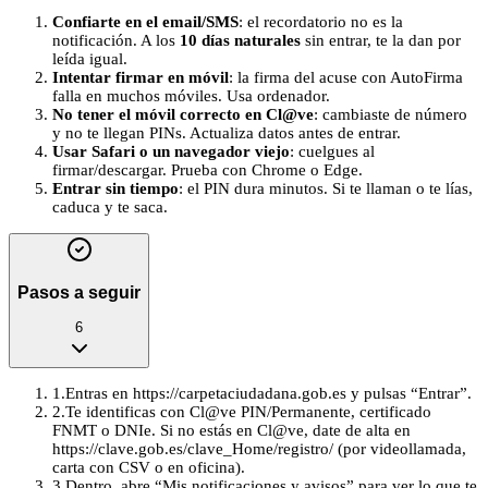
Confiarte en el email/SMS
: el recordatorio no es la
notificación. A los
10 días naturales
sin entrar, te la dan por
leída igual.
Intentar firmar en móvil
: la firma del acuse con AutoFirma
falla en muchos móviles. Usa ordenador.
No tener el móvil correcto en Cl@ve
: cambiaste de número
y no te llegan PINs. Actualiza datos antes de entrar.
Usar Safari o un navegador viejo
: cuelgues al
firmar/descargar. Prueba con Chrome o Edge.
Entrar sin tiempo
: el PIN dura minutos. Si te llaman o te lías,
caduca y te saca.
Pasos a seguir
6
1
.
Entras en https://carpetaciudadana.gob.es y pulsas “Entrar”.
2
.
Te identificas con Cl@ve PIN/Permanente, certificado
FNMT o DNIe. Si no estás en Cl@ve, date de alta en
https://clave.gob.es/clave_Home/registro/ (por videollamada,
carta con CSV o en oficina).
3
.
Dentro, abre “Mis notificaciones y avisos” para ver lo que te