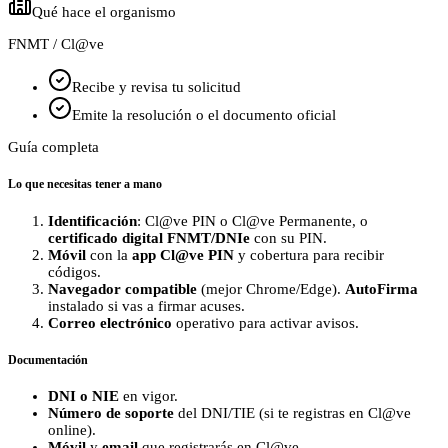
Qué hace el organismo
FNMT / Cl@ve
Recibe y revisa tu solicitud
Emite la resolución o el documento oficial
Guía completa
Lo que necesitas tener a mano
Identificación
: Cl@ve PIN o Cl@ve Permanente, o
certificado digital FNMT/DNIe
con su PIN.
Móvil
con la
app Cl@ve PIN
y cobertura para recibir
códigos.
Navegador compatible
(mejor Chrome/Edge).
AutoFirma
instalado si vas a firmar acuses.
Correo electrónico
operativo para activar avisos.
Documentación
DNI o NIE
en vigor.
Número de soporte
del DNI/TIE (si te registras en Cl@ve
online).
Móvil
y
email
que registrarás en Cl@ve.