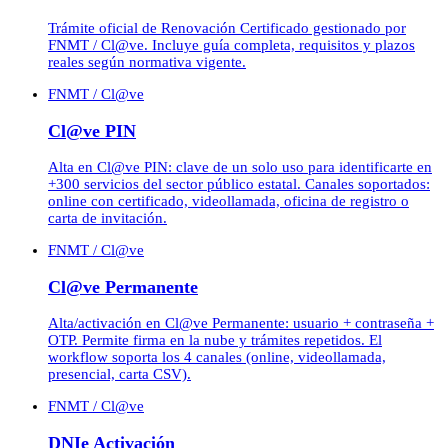
Trámite oficial de Renovación Certificado gestionado por
FNMT / Cl@ve. Incluye guía completa, requisitos y plazos
reales según normativa vigente.
FNMT / Cl@ve
Cl@ve PIN
Alta en Cl@ve PIN: clave de un solo uso para identificarte en
+300 servicios del sector público estatal. Canales soportados:
online con certificado, videollamada, oficina de registro o
carta de invitación.
FNMT / Cl@ve
Cl@ve Permanente
Alta/activación en Cl@ve Permanente: usuario + contraseña +
OTP. Permite firma en la nube y trámites repetidos. El
workflow soporta los 4 canales (online, videollamada,
presencial, carta CSV).
FNMT / Cl@ve
DNIe Activación