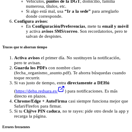
Vehículos,
puntos de la DGT
, domicilio, familia
numerosa, títulos, etc.
Si algo está mal, usa
“Ir a la sede”
para arreglarlo
donde corresponde.
Configura avisos
:
En
Configuración/Preferencias
, mete tu
email y móvil
y activa
avisos SMS/correo
. Son recordatorios, pero te
salvan de despistes.
Trucos que te ahorran tiempo
Activa avisos
el primer día. No sustituyen la notificación,
pero te avisan.
Guarda los PDFs
con nombre claro
(fecha_organismo_asunto.pdf). Te ahorra búsquedas cuando
toque recurrir.
Si vas justo de tiempo, entra
directamente a DEHú
(
https://dehu.redsara.es/
) para notificaciones. Es más
directo en plazos.
Chrome/Edge + AutoFirma
casi siempre funciona mejor que
Safari/Firefox para firmar.
Si tu
Cl@ve PIN caduca
, no te rayes: pide otro desde la app y
recarga la página.
Errores frecuentes