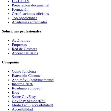
DGT e ITV
Preparación documental
Formación
Certificaciones oficiales
Top oposiciones
Academias acreditadas
Soluciones profesionales
Autónomos
Empresas
Red de Gestores
Acceso Usuarios
Compañía
Cómo funciona
Extensión Chrome
App móvil (próximamente)
Informe 2026
Roadmap europeo
Blog
Sobre
Gov
Easy
Gov
Easy
Senior (67+)
Modo Fácil (accesibilidad)
Accesibilidad