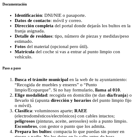
Documentación
Identificación
: DNI/NIE o pasaporte.
Datos de contacto
: móvil y correo.
Dirección completa
del portal donde dejarás los bultos en la
franja asignada.
Detalle de residuos
: tipo, número de piezas y medidas/peso
estimado.
Fotos
del material (opcional pero útil).
Matrícula
del coche si vas a entrar al punto limpio con
vehículo.
Paso a paso
Busca el trámite municipal
en la web de tu ayuntamiento:
“Recogida de muebles y enseres” o “Punto
limpio/Ecoparque”. Si no hay formulario,
llama al 010
.
Elige modalidad
: recogida en domicilio (te dan
día/franja
) o
llevarlo tú (apunta
dirección y horarios
del punto limpio fijo
o móvil).
Clasifica
: voluminosos aparte;
RAEE
(electrodomésticos/electrónicos) con cables intactos;
peligrosos
(pinturas, aceite, aerosoles) solo a punto limpio.
Escombros
, con gestor o punto que los admita.
Prepara los bultos
: compacta lo que puedas sin poner en
riesgo a nadie. No los dejes en la calle antes de hora.