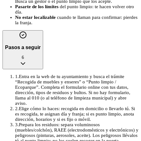
Busca un gestor o el punto limpio que los acepte.
Pasarte de los límites
del punto limpio: te hacen volver otro
día.
No estar localizable
cuando te llaman para confirmar: pierdes
la franja.
Pasos a seguir
6
1
.
Entra en la web de tu ayuntamiento y busca el trámite
“Recogida de muebles y enseres” o “Punto limpio /
Ecoparque”. Completa el formulario online con tus datos,
dirección, tipos de residuos y bultos. Si no hay formulario,
llama al 010 (o al teléfono de limpieza municipal) y abre
aviso.
2
.
Elige cómo lo haces: recogida en domicilio o llevarlo tú. Si
es recogida, te asignan día y franja; si es punto limpio, anota
dirección, horarios y si es fijo o móvil.
3
.
Prepara los residuos: separa voluminosos
(muebles/colchón), RAEE (electrodomésticos y electrónicos) y
peligrosos (pinturas, aerosoles, aceite). Los peligrosos llévalos
tú al punto limpio; no los suelen recoger en la puerta.