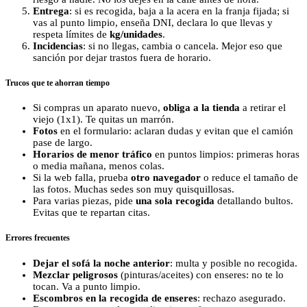
Entrega
: si es recogida, baja a la acera en la franja fijada; si
vas al punto limpio, enseña DNI, declara lo que llevas y
respeta límites de
kg/unidades
.
Incidencias
: si no llegas, cambia o cancela. Mejor eso que
sanción por dejar trastos fuera de horario.
Trucos que te ahorran tiempo
Si compras un aparato nuevo,
obliga a la tienda
a retirar el
viejo (1x1). Te quitas un marrón.
Fotos
en el formulario: aclaran dudas y evitan que el camión
pase de largo.
Horarios de menor tráfico
en puntos limpios: primeras horas
o media mañana, menos colas.
Si la web falla, prueba
otro navegador
o reduce el tamaño de
las fotos. Muchas sedes son muy quisquillosas.
Para varias piezas, pide
una sola recogida
detallando bultos.
Evitas que te repartan citas.
Errores frecuentes
Dejar el sofá la noche anterior
: multa y posible no recogida.
Mezclar peligrosos
(pinturas/aceites) con enseres: no te lo
tocan. Va a punto limpio.
Escombros en la recogida de enseres
: rechazo asegurado.