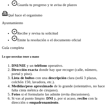
Guarda tu progreso y te avisa de plazos
Qué hace el organismo
Ayuntamiento
Recibe y revisa tu solicitud
Emite la resolución o el documento oficial
Guía completa
Lo que necesitas tener a mano
DNI/NIE
y un
teléfono
operativo.
Dirección exacta
donde hay que recoger (calle, número,
portal y piso).
Lista de bultos
con una
descripción
clara (sofá 3 plazas,
colchón 150, lavadora, etc.).
Medidas/peso aproximado
de lo grande (orientativo, no hace
falta cinta métrica de cirujano).
Fotos
si el formulario las admite (evita discusiones).
Si vas al punto limpio:
DNI
y, por si acaso,
recibo
con la
dirección o
empadronamiento
.