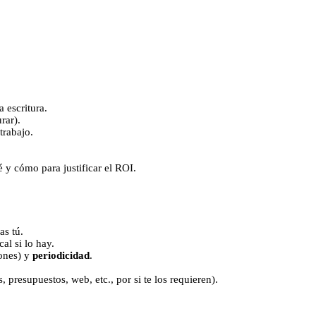
a escritura.
rar).
trabajo.
é y cómo para justificar el ROI.
as tú.
cal si lo hay.
iones) y
periodicidad
.
 presupuestos, web, etc., por si te los requieren).