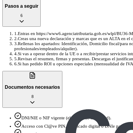
Pasos a seguir
6
1
.
Entras en https://www6.agenciatributaria.gob.es/wlpl/BU36-
2
.
Creas una nueva declaración y marcas que es un ALTA en el cen
3
.
Rellenas los apartados: Identificación, Domicilio fiscal/para 
profesionales/empleados/alquiler).
4
.
Si vas a operar dentro de la UE o a recibir/prestar servicios i
5
.
Revisas el resumen, firmas y presentas. Descargas el justific
6
.
Si has pedido ROI u opciones especiales (mensualidad de IVA,
Documentos necesarios
8
DNI/NIE o NIF vigente (el tuyo o de la entidad).
Acceso con Cl@ve PIN, certificado digital o DNIe para firma