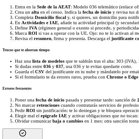
Entra en la
Sede de la AEAT
: Modelo 036 telemático (enlace of
Crea un
alta
en el censo. Indica la
fecha de inicio
y revisa tus d
Completa
Domicilio fiscal
y, si quieres, un domicilio para notifi
En
Actividades e IAE
, añade tu actividad principal (y secundari
Define
IVA
(régimen general o exento si procede, y periodicida
Marca
ROI
si vas a operar con la UE. Ojo: no te lo activan al 
Revisa el
resumen
, firma y presenta. Descarga el
justificante 
Trucos que te ahorran tiempo
Haz una
lista de modelos
que te saldrán tras el alta: 303 (IVA), 
Si dudas entre
036
y
037
, usa 036 y te evitas quedarte corto.
Guarda el
CSV
del justificante en tu nube y mándatelo por email
Si el formulario te da errores raros, prueba con
Chrome o Edge
Errores frecuentes
Poner una
fecha de inicio
pasada y presentar tarde: sanción de
No marcar
retenciones
cuando contratarás servicios de profesion
Pedir
ROI
sin justificación: te lo deniegan y te bloquea operaci
Elegir mal el
epígrafe IAE
y activar obligaciones que no tocan:
Olvidar comunicar
baja o cambios
en 1 mes: otra sanción tonta