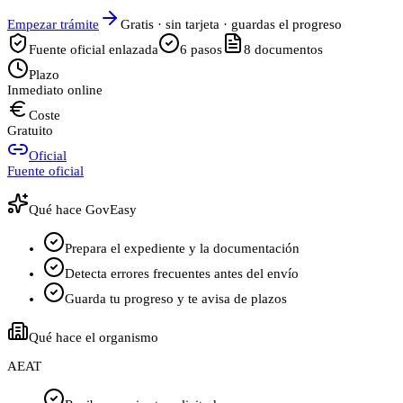
Empezar trámite
Gratis · sin tarjeta · guardas el progreso
Fuente oficial enlazada
6
pasos
8
documentos
Plazo
Inmediato online
Coste
Gratuito
Oficial
Fuente oficial
Qué hace GovEasy
Prepara el expediente y la documentación
Detecta errores frecuentes antes del envío
Guarda tu progreso y te avisa de plazos
Qué hace el organismo
AEAT