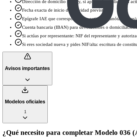
Dirección de domicilio fiscal y, si aplica, domicilio de la act
Fecha exacta de inicio de actividad prevista.
Epígrafe IAE que corresponde a tu actividad (anótalo antes)
Cuenta bancaria (IBAN) para devoluciones o domiciliacione
Si actúas por representante: NIF del representante y autoriza
Si eres sociedad nueva y pides NIF/alta: escritura de constitu
Avisos importantes
Modelos oficiales
1
¿Qué necesito para completar Modelo 036 (A