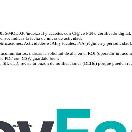
M036/MOD036/index.zul y accedes con Cl@ve PIN o certificado digital.
so. Indicas la fecha de inicio de actividad.
notificaciones, Actividades e IAE y locales, IVA (régimen y periodicidad
ntracomunitarios, marcas la solicitud de alta en el ROI (operador intraco
ante PDF con CSV; guárdalo bien.
 SII, etc.), revisa tu buzón de notificaciones (DEHú) porque pueden r
r la presentación.