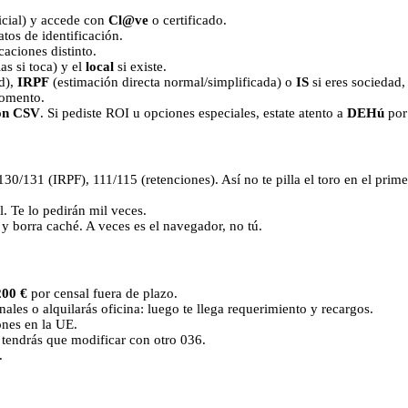
icial) y accede con
Cl@ve
o certificado.
atos de identificación.
caciones distinto.
as si toca) y el
local
si existe.
d),
IRPF
(estimación directa normal/simplificada) o
IS
si eres sociedad,
momento.
con CSV
. Si pediste ROI u opciones especiales, estate atento a
DEHú
por 
130/131 (IRPF), 111/115 (retenciones). Así no te pilla el toro en el prime
. Te lo pedirán mil veces.
y borra caché. A veces es el navegador, no tú.
200 €
por censal fuera de plazo.
ales o alquilarás oficina: luego te llega requerimiento y recargos.
ones en la UE.
 tendrás que modificar con otro 036.
.