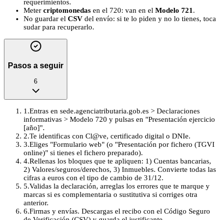
requerimientos.
Meter
criptomonedas
en el 720: van en el
Modelo 721
.
No guardar el
CSV
del envío: si te lo piden y no lo tienes, toca
sudar para recuperarlo.
Pasos a seguir
6
1
.
Entras en sede.agenciatributaria.gob.es > Declaraciones
informativas > Modelo 720 y pulsas en "Presentación ejercicio
[año]".
2
.
Te identificas con Cl@ve, certificado digital o DNIe.
3
.
Eliges "Formulario web" (o "Presentación por fichero (TGVI
online)" si tienes el fichero preparado).
4
.
Rellenas los bloques que te apliquen: 1) Cuentas bancarias,
2) Valores/seguros/derechos, 3) Inmuebles. Convierte todas las
cifras a euros con el tipo de cambio de 31/12.
5
.
Validas la declaración, arreglas los errores que te marque y
marcas si es complementaria o sustitutiva si corriges otra
anterior.
6
.
Firmas y envías. Descargas el recibo con el Código Seguro
de Verificación (CSV) y guarda el justificante.