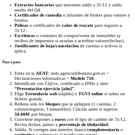
Extractos bancarios
que muestren saldo a 31/12 y saldo
medio del Q4.
Certificados de custodia
o informes de broker para valores y
fondos.
Pólizas
o certificados de
valor de rescate
para seguros a
31/12.
Escrituras
o contratos de compra/venta de inmuebles (y
recibos de impuestos si ayudan a acreditar valores/fechas).
Justificantes de baja/cancelación
de cuentas o activos si
aplica.
Paso a paso
Entra en la
AEAT
: sede.agenciatributaria.gob.es >
Declaraciones informativas >
Modelo 720
.
Identifícate con Cl@ve, certificado o DNIe y abre
“Presentación ejercicio [año]”
.
Elige
Formulario web
(rápido) o
TGVI online
si subes un
fichero grande.
Rellena solo los
bloques
que te apliquen (1 cuentas, 2
valores/seguros, 3 inmuebles). Calcula antes si superas
50.000€
por bloque.
Convierte importes a
euros
con el tipo de cambio de 31/12.
Revisa fechas, países y
porcentaje de titularidad
.
Valida. Si corriges una anterior, marca
complementaria
o
sustitutiva
y referencia el justificante previo.