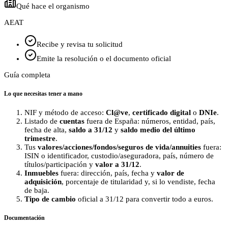
Qué hace el organismo
AEAT
Recibe y revisa tu solicitud
Emite la resolución o el documento oficial
Guía completa
Lo que necesitas tener a mano
NIF y método de acceso:
Cl@ve
,
certificado digital
o
DNIe
.
Listado de
cuentas
fuera de España: números, entidad, país,
fecha de alta,
saldo a 31/12
y
saldo medio del último
trimestre
.
Tus
valores/acciones/fondos/seguros de vida/annuities
fuera:
ISIN o identificador, custodio/aseguradora, país, número de
títulos/participación y
valor a 31/12
.
Inmuebles
fuera: dirección, país, fecha y
valor de
adquisición
, porcentaje de titularidad y, si lo vendiste, fecha
de baja.
Tipo de cambio
oficial a 31/12 para convertir todo a euros.
Documentación