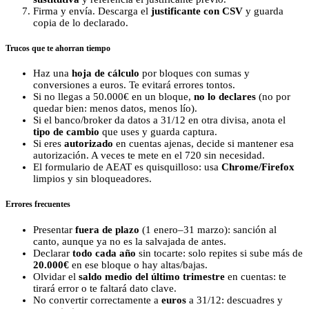
Firma y envía. Descarga el
justificante con CSV
y guarda
copia de lo declarado.
Trucos que te ahorran tiempo
Haz una
hoja de cálculo
por bloques con sumas y
conversiones a euros. Te evitará errores tontos.
Si no llegas a 50.000€ en un bloque,
no lo declares
(no por
quedar bien: menos datos, menos lío).
Si el banco/broker da datos a 31/12 en otra divisa, anota el
tipo de cambio
que uses y guarda captura.
Si eres
autorizado
en cuentas ajenas, decide si mantener esa
autorización. A veces te mete en el 720 sin necesidad.
El formulario de AEAT es quisquilloso: usa
Chrome/Firefox
limpios y sin bloqueadores.
Errores frecuentes
Presentar
fuera de plazo
(1 enero–31 marzo): sanción al
canto, aunque ya no es la salvajada de antes.
Declarar
todo cada año
sin tocarte: solo repites si sube más de
20.000€
en ese bloque o hay altas/bajas.
Olvidar el
saldo medio del último trimestre
en cuentas: te
tirará error o te faltará dato clave.
No convertir correctamente a
euros
a 31/12: descuadres y