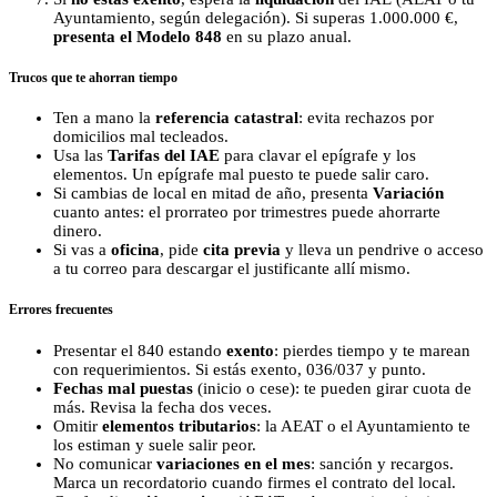
Ayuntamiento, según delegación). Si superas 1.000.000 €,
presenta el Modelo 848
en su plazo anual.
Trucos que te ahorran tiempo
Ten a mano la
referencia catastral
: evita rechazos por
domicilios mal tecleados.
Usa las
Tarifas del IAE
para clavar el epígrafe y los
elementos. Un epígrafe mal puesto te puede salir caro.
Si cambias de local en mitad de año, presenta
Variación
cuanto antes: el prorrateo por trimestres puede ahorrarte
dinero.
Si vas a
oficina
, pide
cita previa
y lleva un pendrive o acceso
a tu correo para descargar el justificante allí mismo.
Errores frecuentes
Presentar el 840 estando
exento
: pierdes tiempo y te marean
con requerimientos. Si estás exento, 036/037 y punto.
Fechas mal puestas
(inicio o cese): te pueden girar cuota de
más. Revisa la fecha dos veces.
Omitir
elementos tributarios
: la AEAT o el Ayuntamiento te
los estiman y suele salir peor.
No comunicar
variaciones en el mes
: sanción y recargos.
Marca un recordatorio cuando firmes el contrato del local.