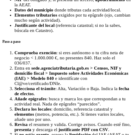
la AEAT.
Datos del municipio
donde tributas cada actividad/local.
Elementos tributarios
exigidos por tu epígrafe (ojo, cambian
mucho según actividad).
Justificante del local
(referencia catastral; si no la sabes,
búscala en Catastro).
Paso a paso
Comprueba exención
: si eres autónomo o tu cifra neta de
negocio < 1.000.000 €, no presentes 840. Haz solo el
036/037.
Entra en
sede.agenciatributaria.gob.es > Censos, NIF y
domicilio fiscal > Impuesto sobre Actividades Económicas
(IAE) > Modelo 840
e identifícate con
Cl@ve/certificado/DNIe.
Selecciona el trámite
: Alta, Variación o Baja. Indica la
fecha
de efectos
.
Añade epígrafes
: busca y marca los que correspondan a tu
actividad real. Nada de epígrafes “parecidos”.
Declara los locales
: domicilio, referencia catastral y
elementos
(metros, potencia, etc.). Si tienes varios locales,
añade uno por uno.
Revisa
el resumen y valida. Corrige avisos. Cuando esté fino,
presenta
y descarga el
justificante PDF con CSV
.
Si
no estás exento
, espera la
liquidación
del IAE (AEAT o tu