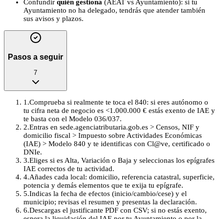
Confundir
quién gestiona
(AEAT vs Ayuntamiento): si tu
Ayuntamiento no ha delegado, tendrás que atender también
sus avisos y plazos.
Pasos a seguir
7
1
.
Comprueba si realmente te toca el 840: si eres autónomo o
tu cifra neta de negocio es <1.000.000 € estás exento de IAE y
te basta con el Modelo 036/037.
2
.
Entras en sede.agenciatributaria.gob.es > Censos, NIF y
domicilio fiscal > Impuesto sobre Actividades Económicas
(IAE) > Modelo 840 y te identificas con Cl@ve, certificado o
DNIe.
3
.
Eliges si es Alta, Variación o Baja y seleccionas los epígrafes
IAE correctos de tu actividad.
4
.
Añades cada local: domicilio, referencia catastral, superficie,
potencia y demás elementos que te exija tu epígrafe.
5
.
Indicas la fecha de efectos (inicio/cambio/cese) y el
municipio; revisas el resumen y presentas la declaración.
6
.
Descargas el justificante PDF con CSV; si no estás exento,
espera la liquidación del IAE por tu Ayuntamiento o por la