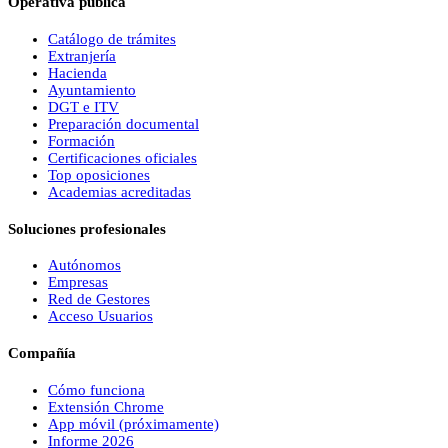
Operativa pública
Catálogo de trámites
Extranjería
Hacienda
Ayuntamiento
DGT e ITV
Preparación documental
Formación
Certificaciones oficiales
Top oposiciones
Academias acreditadas
Soluciones profesionales
Autónomos
Empresas
Red de Gestores
Acceso Usuarios
Compañía
Cómo funciona
Extensión Chrome
App móvil (próximamente)
Informe 2026