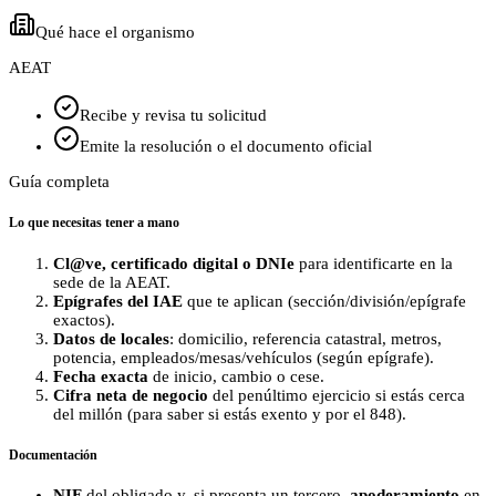
Qué hace el organismo
AEAT
Recibe y revisa tu solicitud
Emite la resolución o el documento oficial
Guía completa
Lo que necesitas tener a mano
Cl@ve, certificado digital o DNIe
para identificarte en la
sede de la AEAT.
Epígrafes del IAE
que te aplican (sección/división/epígrafe
exactos).
Datos de locales
: domicilio, referencia catastral, metros,
potencia, empleados/mesas/vehículos (según epígrafe).
Fecha exacta
de inicio, cambio o cese.
Cifra neta de negocio
del penúltimo ejercicio si estás cerca
del millón (para saber si estás exento y por el 848).
Documentación
NIF
del obligado y, si presenta un tercero,
apoderamiento
en