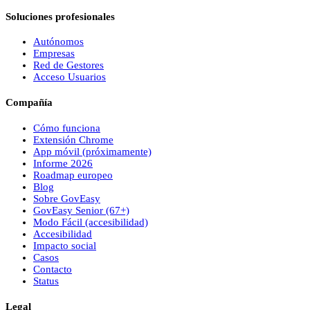
Soluciones profesionales
Autónomos
Empresas
Red de Gestores
Acceso Usuarios
Compañía
Cómo funciona
Extensión Chrome
App móvil (próximamente)
Informe 2026
Roadmap europeo
Blog
Sobre
Gov
Easy
Gov
Easy
Senior (67+)
Modo Fácil (accesibilidad)
Accesibilidad
Impacto social
Casos
Contacto
Status
Legal