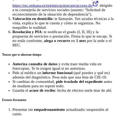
https://rec.redsara.es/registro/action/are/acceso.do
dirigido
a tu consejería de servicios sociales (asunto: "Solicitud de
reconocimiento de la situación de dependencia").
Valoración en domicilio
: te llamarán. Ten ayudas técnicas a la
vista, explica lo que te cuesta y cómo te organizas. No
maquilles la realidad.
Resolución y PIA
: te notifican el grado (I, II, III) y la
propuesta de servicios o prestación. Firma lo que te encaje. Si
no estás conforme,
alega o recurre
en
1 mes
por la sede o el
REC.
Trucos que te ahorran tiempo
Autoriza consulta de datos
y evita traer media vida en
fotocopias. Te lo exigen igual si no autorizas.
Pide al médico un
informe funcional
(qué puedes y qué no)
además del diagnóstico. Pesa más que una lista de CIE-10.
Si cambias de comunidad,
pide traslado del expediente
antes
de mudarte para no repetir todo.
Guarda el
acuse de recibo
: fecha de efectos suele tirar de ahí.
Errores frecuentes
Presentar sin
empadronamiento
actualizado: suspensión al
canto.