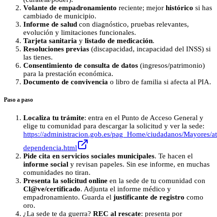
Volante de empadronamiento
reciente; mejor
histórico
si has
cambiado de municipio.
Informe de salud
con diagnóstico, pruebas relevantes,
evolución y limitaciones funcionales.
Tarjeta sanitaria
y
listado de medicación
.
Resoluciones previas
(discapacidad, incapacidad del INSS) si
las tienes.
Consentimiento de consulta de datos
(ingresos/patrimonio)
para la prestación económica.
Documento de convivencia
o libro de familia si afecta al PIA.
Paso a paso
Localiza tu trámite
: entra en el Punto de Acceso General y
elige tu comunidad para descargar la solicitud y ver la sede:
https://administracion.gob.es/pag_Home/ciudadanos/Mayores/a
dependencia.html
Pide cita en servicios sociales municipales
. Te hacen el
informe social
y revisan papeles. Sin ese informe, en muchas
comunidades no tiran.
Presenta la solicitud online
en la sede de tu comunidad con
Cl@ve/certificado
. Adjunta el informe médico y
empadronamiento. Guarda el
justificante de registro
como
oro.
¿La sede te da guerra?
REC al rescate
: presenta por