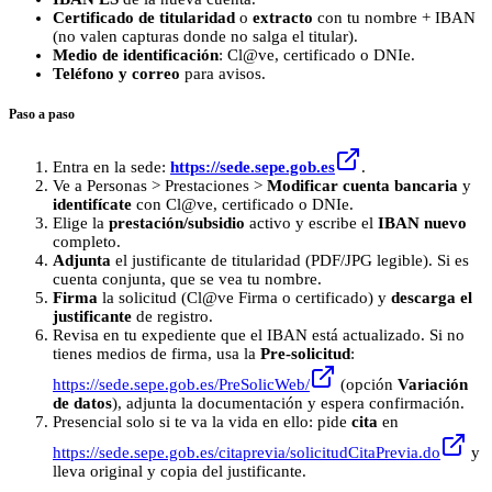
Certificado de titularidad
o
extracto
con tu nombre + IBAN
(no valen capturas donde no salga el titular).
Medio de identificación
: Cl@ve, certificado o DNIe.
Teléfono y correo
para avisos.
Paso a paso
Entra en la sede:
https://sede.sepe.gob.es
.
Ve a Personas > Prestaciones >
Modificar cuenta bancaria
y
identifícate
con Cl@ve, certificado o DNIe.
Elige la
prestación/subsidio
activo y escribe el
IBAN nuevo
completo.
Adjunta
el justificante de titularidad (PDF/JPG legible). Si es
cuenta conjunta, que se vea tu nombre.
Firma
la solicitud (Cl@ve Firma o certificado) y
descarga el
justificante
de registro.
Revisa en tu expediente que el IBAN está actualizado. Si no
tienes medios de firma, usa la
Pre-solicitud
:
https://sede.sepe.gob.es/PreSolicWeb/
(opción
Variación
de datos
), adjunta la documentación y espera confirmación.
Presencial solo si te va la vida en ello: pide
cita
en
https://sede.sepe.gob.es/citaprevia/solicitudCitaPrevia.do
y
lleva original y copia del justificante.