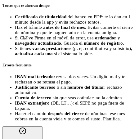
Trucos que te ahorran tiempo
Certificado de titularidad
del banco en PDF: te lo dan en 1
minuto desde la app y evita rechazos tontos.
Haz el trámite
antes de final de mes
. Evitas comerte el cierre
de nómina y que te paguen aún en la cuenta antigua.
Si Cl@ve Firma en el móvil da error, usa
ordenador
y
navegador actualizado
. Guarda el
número de registro
.
Si tienes
varias prestaciones
(p. ej. contributiva y subsidio),
actualiza cada una
si el sistema lo pide.
Errores frecuentes
IBAN mal tecleado
: revisa dos veces. Un dígito mal y te
rechazan o se retrasa el pago.
Justificante borroso
o sin
nombre del titular
: rechazo
automático.
Cuenta de tercero
sin que seas cotitular: no la admiten.
IBAN extranjero
(DE, LT…): el SEPE no paga fuera de
España.
Hacer el cambio
después del cierre
de nóminas: ese mes
cobras en la cuenta vieja y te comes el susto. Planifica.