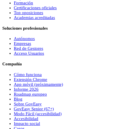
Formación
Certificaciones oficiales
Top oposiciones
Academias acreditadas
Soluciones profesionales
Autónomos
Empresas
Red de Gestores
Acceso Usuarios
Compañía
Cómo funciona
Extensión Chrome
App móvil (próximamente)
Informe 2026
Roadmap europeo
Blog
Sobre
Gov
Easy
Gov
Easy
Senior (67+)
Modo Fácil (accesibilidad)
Accesibilidad
Impacto social
Casos