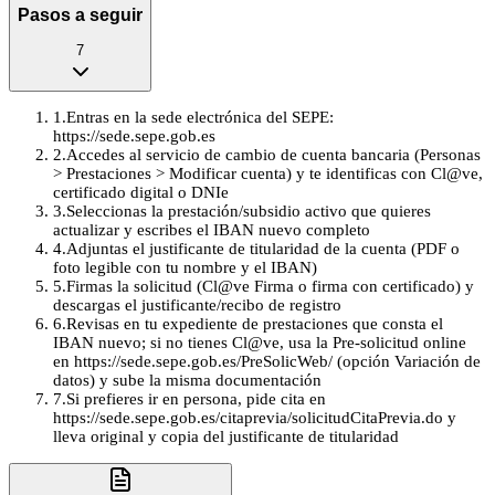
Pasos a seguir
7
1
.
Entras en la sede electrónica del SEPE:
https://sede.sepe.gob.es
2
.
Accedes al servicio de cambio de cuenta bancaria (Personas
> Prestaciones > Modificar cuenta) y te identificas con Cl@ve,
certificado digital o DNIe
3
.
Seleccionas la prestación/subsidio activo que quieres
actualizar y escribes el IBAN nuevo completo
4
.
Adjuntas el justificante de titularidad de la cuenta (PDF o
foto legible con tu nombre y el IBAN)
5
.
Firmas la solicitud (Cl@ve Firma o firma con certificado) y
descargas el justificante/recibo de registro
6
.
Revisas en tu expediente de prestaciones que consta el
IBAN nuevo; si no tienes Cl@ve, usa la Pre-solicitud online
en https://sede.sepe.gob.es/PreSolicWeb/ (opción Variación de
datos) y sube la misma documentación
7
.
Si prefieres ir en persona, pide cita en
https://sede.sepe.gob.es/citaprevia/solicitudCitaPrevia.do y
lleva original y copia del justificante de titularidad