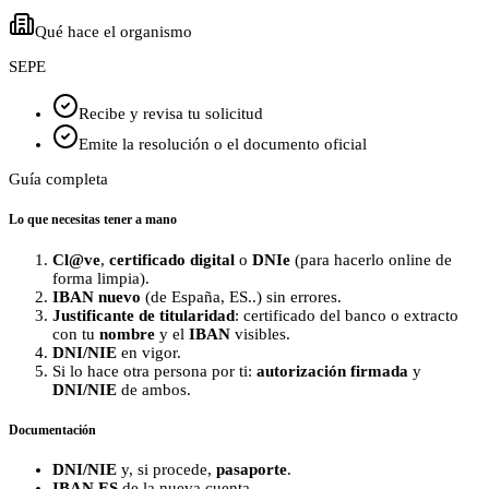
Qué hace el organismo
SEPE
Recibe y revisa tu solicitud
Emite la resolución o el documento oficial
Guía completa
Lo que necesitas tener a mano
Cl@ve
,
certificado digital
o
DNIe
(para hacerlo online de
forma limpia).
IBAN nuevo
(de España, ES..) sin errores.
Justificante de titularidad
: certificado del banco o extracto
con tu
nombre
y el
IBAN
visibles.
DNI/NIE
en vigor.
Si lo hace otra persona por ti:
autorización firmada
y
DNI/NIE
de ambos.
Documentación
DNI/NIE
y, si procede,
pasaporte
.
IBAN ES
de la nueva cuenta.