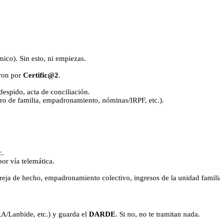
ico). Sin esto, ni empiezas.
aron por
Certific@2
.
 despido, acta de conciliación.
ibro de familia, empadronamiento, nóminas/IRPF, etc.).
c.
or vía telemática.
areja de hecho, empadronamiento colectivo, ingresos de la unidad famili
/Lanbide, etc.) y guarda el
DARDE
. Si no, no te tramitan nada.