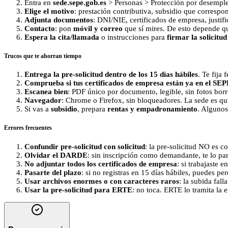
Entra en
sede.sepe.gob.es
> Personas > Protección por desempl
Elige el motivo
: prestación contributiva, subsidio que correspon
Adjunta documentos
: DNI/NIE, certificados de empresa, justif
Contacto
: pon
móvil y correo
que sí mires. De esto depende q
Espera la cita/llamada
o instrucciones para
firmar la solicitud
Trucos que te ahorran tiempo
Entrega la pre‑solicitud dentro de los 15 días hábiles
. Te fija
Comprueba si tus certificados de empresa están ya en el SE
Escanea bien
: PDF único por documento, legible, sin fotos borro
Navegador
: Chrome o Firefox, sin bloqueadores. La sede es qui
Si vas a
subsidio
, prepara
rentas y empadronamiento
. Algunos
Errores frecuentes
Confundir pre‑solicitud con solicitud
: la pre‑solicitud NO es co
Olvidar el DARDE
: sin inscripción como demandante, te lo par
No adjuntar todos los certificados de empresa
: si trabajaste e
Pasarte del plazo
: si no registras en 15 días hábiles, puedes per
Usar archivos enormes o con caracteres raros
: la subida fall
Usar la pre‑solicitud para ERTE
: no toca. ERTE lo tramita la 