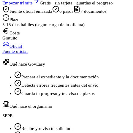
Empezar trámite
Gratis · sin tarjeta · guardas el progreso
Fuente oficial enlazada
6
pasos
7
documentos
Plazo
5-15 días hábiles (según carga de tu oficina)
Coste
Gratuito
Oficial
Fuente oficial
Qué hace GovEasy
Prepara el expediente y la documentación
Detecta errores frecuentes antes del envío
Guarda tu progreso y te avisa de plazos
Qué hace el organismo
SEPE
Recibe y revisa tu solicitud