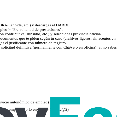
ORA/Lanbide, etc.) y descargas el DARDE.
leo > “Pre‑solicitud de prestaciones”.
ón contributiva, subsidio, etc.) y seleccionas provincia/oficina.
cumentos que te piden según tu caso (archivos ligeros, sin acentos en
gas el justificante con número de registro.
a solicitud definitiva (normalmente con Cl@ve o en oficina). Si no sabes
rvicio autonómico de empleo)
(si tu empresa no lo envió por Certific@2)