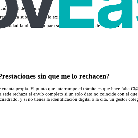
uación legal de desempleo)
argas (para subsidios que lo exigen)
la unidad familiar (solo para subsidios con límite de ingresos)
Prestaciones sin que me lo rechacen?
 cuenta propia. El punto que interrumpe el trámite es que hace falta Cl@v
la sede rechaza el envío completo si un solo dato no coincide con el q
adrado, y si no tienes la identificación digital o la cita, un gestor cole