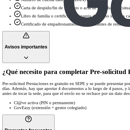
Carta de despido/fin de contrato o acta de conciliación (sit
Libro de familia o certificado de pareja de hecho si tienes c
Certificado de empadronamiento y justificantes de rentas de 
Avisos importantes
¿Qué necesito para completar Pre-solicitud 
Pre-solicitud Prestaciones es gratuito en SEPE y se puede presentar por
días. Además, hay que aportar 4 documentos a lo largo de 4 pasos, y 
antes de tocar la sede, para que el envío no se rechace por un dato descu
Cl@ve activa (PIN o permanente)
GovEasy (extensión + gestor colegiado)