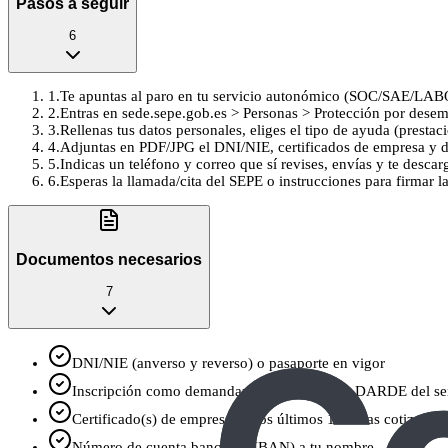
Pasos a seguir
6
1
.
Te apuntas al paro en tu servicio autonómico (SOC/SAE/LAB
2
.
Entras en sede.sepe.gob.es > Personas > Protección por desemp
3
.
Rellenas tus datos personales, eliges el tipo de ayuda (prestaci
4
.
Adjuntas en PDF/JPG el DNI/NIE, certificados de empresa y do
5
.
Indicas un teléfono y correo que sí revises, envías y te descar
6
.
Esperas la llamada/cita del SEPE o instrucciones para firmar l
Documentos necesarios
7
DNI/NIE (anverso y reverso) o pasaporte en vigor
Inscripción como demandante de empleo (tu DARDE del se
Certificado(s) de empresa de los últimos 180 días cotizados 
Número de cuenta bancaria (IBAN) a tu nombre