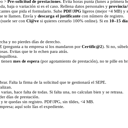
eo >
Pre‑solicitud de prestaciones
. Evita horas punta (lunes a primera ho
da, baja o variación si es el caso. Rellena datos personales y
provincia/
icantes que pida el formulario. Sube
PDF/JPG
ligeros (mejor <4 MB) y s
ue te llamen. Envía y
descarga el justificante
con número de registro.
(suele ser con
Cl@ve
si quieres cerrarlo 100% online). Si en
10–15 día
 fecha y no pierdes días de derecho.
PE
(pregunta a tu empresa si los mandaron por
Certific@2
). Si no, súbel
sas. Evitas que te lo echen para atrás.
squillosa.
 tienen
mes de espera
(por agotamiento de prestación), no te pille en br
brar. Falta la firma de la solicitud que te gestionará el SEPE.
alizan.
n varias, hace falta de todas. Si falta una, no calculan bien y se retrasa.
der días de prestación.
a y te quedas sin registro. PDF/JPG, sin tildes, <4 MB.
empresa; aquí solo lías el expediente.