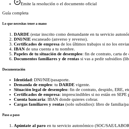
Emite la resolución o el documento oficial
Guía completa
Lo que necesitas tener a mano
DARDE
(estar inscrito como demandante en tu servicio autonóm
DNI/NIE
escaneado (anverso y reverso).
Certificados de empresa
de los últimos trabajos si no los envi
IBAN
de una cuenta a tu nombre.
Papeles de tu situación de desempleo
: fin de contrato, carta de
Documentos familiares y de rentas
si vas a pedir subsidios (l
Documentación
Identidad
: DNI/NIE/pasaporte.
Demanda de empleo
: tu
DARDE
vigente.
Situación legal de desempleo
: fin de contrato, despido, ERE, et
Certificados de empresa
: imprescindibles si no están en SEPE p
Cuenta bancaria
: IBAN donde quieres cobrar.
Cargas familiares y rentas
(solo subsidios): libro de familia/p
Paso a paso
Apúntate al paro
en tu servicio autonómico (SOC/SAE/LABORA