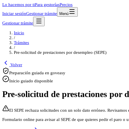
Lo hacemos por ti
Para gestorías
Precios
Iniciar sesión
Gestionar trámite
Menú
Gestionar trámite
Inicio
/
Trámites
/
Pre-solicitud de prestaciones por desempleo (SEPE)
Volver
Preparación guiada en goveasy
Inicio guiado disponible
Pre-solicitud de prestaciones por
El SEPE rechaza solicitudes con un solo dato erróneo. Revisamos e
Formulario online para avisar al SEPE de que quieres pedir el paro o un s