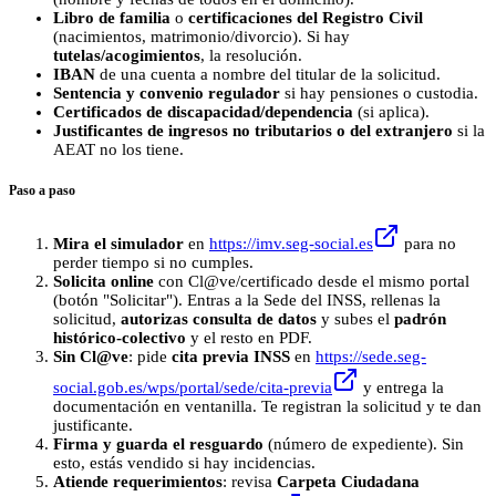
Libro de familia
o
certificaciones del Registro Civil
(nacimientos, matrimonio/divorcio). Si hay
tutelas/acogimientos
, la resolución.
IBAN
de una cuenta a nombre del titular de la solicitud.
Sentencia y convenio regulador
si hay pensiones o custodia.
Certificados de discapacidad/dependencia
(si aplica).
Justificantes de ingresos no tributarios o del extranjero
si la
AEAT no los tiene.
Paso a paso
Mira el simulador
en
https://imv.seg-social.es
para no
perder tiempo si no cumples.
Solicita online
con Cl@ve/certificado desde el mismo portal
(botón "Solicitar"). Entras a la Sede del INSS, rellenas la
solicitud,
autorizas consulta de datos
y subes el
padrón
histórico-colectivo
y el resto en PDF.
Sin Cl@ve
: pide
cita previa INSS
en
https://sede.seg-
social.gob.es/wps/portal/sede/cita-previa
y entrega la
documentación en ventanilla. Te registran la solicitud y te dan
justificante.
Firma y guarda el resguardo
(número de expediente). Sin
esto, estás vendido si hay incidencias.
Atiende requerimientos
: revisa
Carpeta Ciudadana