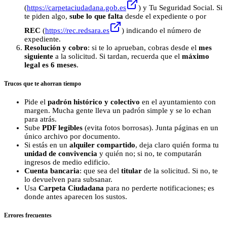
(
https://carpetaciudadana.gob.es
) y Tu Seguridad Social. Si
te piden algo,
sube lo que falta
desde el expediente o por
REC
(
https://rec.redsara.es
) indicando el número de
expediente.
Resolución y cobro
: si te lo aprueban, cobras desde el
mes
siguiente
a la solicitud. Si tardan, recuerda que el
máximo
legal es 6 meses
.
Trucos que te ahorran tiempo
Pide el
padrón histórico y colectivo
en el ayuntamiento con
margen. Mucha gente lleva un padrón simple y se lo echan
para atrás.
Sube
PDF legibles
(evita fotos borrosas). Junta páginas en un
único archivo por documento.
Si estás en un
alquiler compartido
, deja claro quién forma tu
unidad de convivencia
y quién no; si no, te computarán
ingresos de medio edificio.
Cuenta bancaria
: que sea del
titular
de la solicitud. Si no, te
lo devuelven para subsanar.
Usa
Carpeta Ciudadana
para no perderte notificaciones; es
donde antes aparecen los sustos.
Errores frecuentes