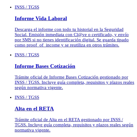
INSS / TGSS
Informe Vida Laboral
Descarga el informe con todo tu historial en la Seguridad
Social. Emisión inmediata con Cl@ve o certificado, y envío
por SMS si no tienes identificación digital. Se guarda tipado
como proof_of_income y se reutiliza en otros trámites.
INSS / TGSS
Informe Bases Cotización
Trámite oficial de Informe Bases Cotización gestionado por
INSS / TGSS. Incluye guía completa, requisitos y plazos reales
según normativa vigente.
INSS / TGSS
Alta en el RETA
Trámite oficial de Alta en el RETA gestionado por INSS /
TGSS. Incluye guía completa, requisitos y plazos reales según
normativa vigente.