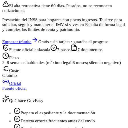
El alta retroactiva tiene 60 días. Pasados, no se reconocen
cotizaciones.
Prestación del INSS para hogares con pocos ingresos. Te sirve para
solicitar, seguir y mantener el IMV si vives en España de forma legal
y cumples los límites de renta y patrimonio.
Empezar trámite
Gratis · sin tarjeta · guardas el progreso
Fuente oficial enlazada
7
pasos
7
documentos
Plazo
2–8 semanas habituales (máximo legal 6 meses; silencio negativo)
Coste
Gratuito
Oficial
Fuente oficial
Qué hace GovEasy
Prepara el expediente y la documentación
Detecta errores frecuentes antes del envío