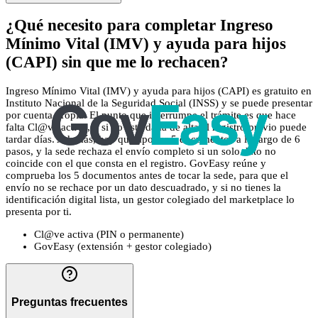
¿Qué necesito para completar Ingreso
Mínimo Vital (IMV) y ayuda para hijos
(CAPI) sin que me lo rechacen?
Ingreso Mínimo Vital (IMV) y ayuda para hijos (CAPI) es gratuito en
Instituto Nacional de la Seguridad Social (INSS) y se puede presentar
por cuenta propia. El punto que interrumpe el trámite es que hace
falta Cl@ve activa, y si no está dada de alta el registro previo puede
tardar días. Además, hay que aportar 5 documentos a lo largo de 6
pasos, y la sede rechaza el envío completo si un solo dato no
coincide con el que consta en el registro. GovEasy reúne y
comprueba los 5 documentos antes de tocar la sede, para que el
envío no se rechace por un dato descuadrado, y si no tienes la
identificación digital lista, un gestor colegiado del marketplace lo
presenta por ti.
Cl@ve activa (PIN o permanente)
GovEasy (extensión + gestor colegiado)
Preguntas frecuentes