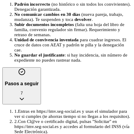
Padrón incorrecto
(no histórico o sin todos los convivientes).
Denegación garantizada.
No comunicar cambios en 30 días
(nueva pareja, trabajo,
mudanza). Te suspenden y toca
devolver
.
Subir documentos incompletos
(falta una hoja del libro de
familia, convenio regulador sin firmar). Requerimiento y
retraso de semanas.
Unidad de convivencia inventada
para cuadrar ingresos. El
cruce de datos con AEAT y padrón te pilla y la denegación
cae.
No guardar el justificante
: si hay incidencia, sin número de
expediente no puedes rastrear nada.
Pasos a seguir
7
1
.
Entras en https://imv.seg-social.es y usas el simulador para
ver si cumples (te ahorras tiempo si no llegas a los requisitos).
2
.
Con Cl@ve o certificado digital, pulsas "Solicitar" en
https://imv.seg-social.es y accedes al formulario del INSS (vía
Sede Electrónica).