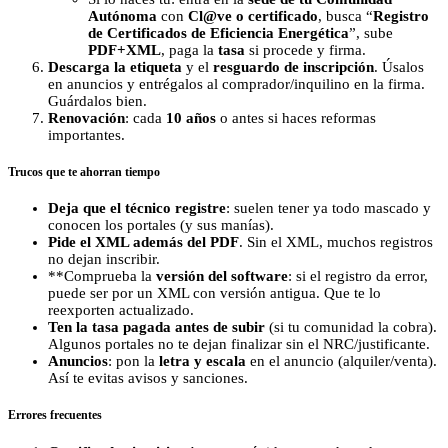
Autónoma
con
Cl@ve o certificado
, busca “
Registro
de Certificados de Eficiencia Energética
”, sube
PDF+XML
, paga la
tasa
si procede y firma.
Descarga la etiqueta
y el
resguardo de inscripción
. Úsalos
en anuncios y entrégalos al comprador/inquilino en la firma.
Guárdalos bien.
Renovación
: cada
10 años
o antes si haces reformas
importantes.
Trucos que te ahorran tiempo
Deja que el técnico registre
: suelen tener ya todo mascado y
conocen los portales (y sus manías).
Pide el
XML
además del PDF
. Sin el XML, muchos registros
no dejan inscribir.
**Comprueba la
versión del software
: si el registro da error,
puede ser por un XML con versión antigua. Que te lo
reexporten actualizado.
Ten la
tasa pagada
antes de subir
(si tu comunidad la cobra).
Algunos portales no te dejan finalizar sin el NRC/justificante.
Anuncios
: pon la
letra y escala
en el anuncio (alquiler/venta).
Así te evitas avisos y sanciones.
Errores frecuentes