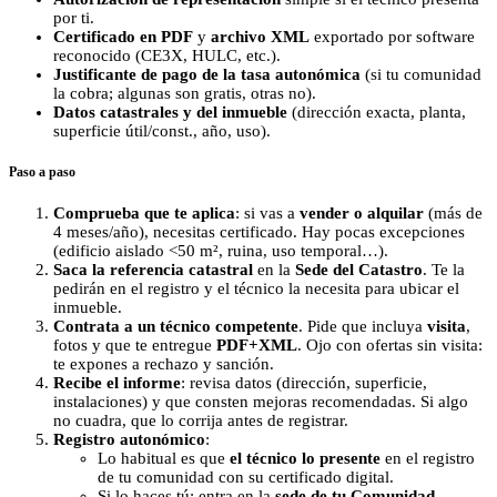
por ti.
Certificado en PDF
y
archivo XML
exportado por software
reconocido (CE3X, HULC, etc.).
Justificante de pago de la tasa autonómica
(si tu comunidad
la cobra; algunas son gratis, otras no).
Datos catastrales y del inmueble
(dirección exacta, planta,
superficie útil/const., año, uso).
Paso a paso
Comprueba que te aplica
: si vas a
vender o alquilar
(más de
4 meses/año), necesitas certificado. Hay pocas excepciones
(edificio aislado <50 m², ruina, uso temporal…).
Saca la referencia catastral
en la
Sede del Catastro
. Te la
pedirán en el registro y el técnico la necesita para ubicar el
inmueble.
Contrata a un técnico competente
. Pide que incluya
visita
,
fotos y que te entregue
PDF+XML
. Ojo con ofertas sin visita:
te expones a rechazo y sanción.
Recibe el informe
: revisa datos (dirección, superficie,
instalaciones) y que consten mejoras recomendadas. Si algo
no cuadra, que lo corrija antes de registrar.
Registro autonómico
:
Lo habitual es que
el técnico lo presente
en el registro
de tu comunidad con su certificado digital.
Si lo haces tú: entra en la
sede de tu Comunidad