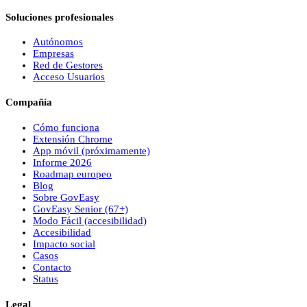
Soluciones profesionales
Autónomos
Empresas
Red de Gestores
Acceso Usuarios
Compañía
Cómo funciona
Extensión Chrome
App móvil (próximamente)
Informe 2026
Roadmap europeo
Blog
Sobre
Gov
Easy
Gov
Easy
Senior (67+)
Modo Fácil (accesibilidad)
Accesibilidad
Impacto social
Casos
Contacto
Status
Legal