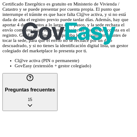
Certificado Energético es gratuito en Ministerio de Vivienda /
Catastro y se puede presentar por cuenta propia. El punto que
interrumpe el trámite es que hace falta Cl@ve activa, y si no está
dada de alta el registro previo puede tardar días. Además, hay que
aportar 4 documentos a lo largo de 7 pasos, y la sede rechaza el
envío completo si un solo dato no coincide con el que consta en el
registro. GovEasy reúne y comprueba los 4 documentos antes de
tocar la sede, para que el envío no se rechace por un dato
descuadrado, y si no tienes la identificación digital lista, un gestor
colegiado del marketplace lo presenta por ti.
Cl@ve activa (PIN o permanente)
GovEasy (extensión + gestor colegiado)
Preguntas frecuentes
15