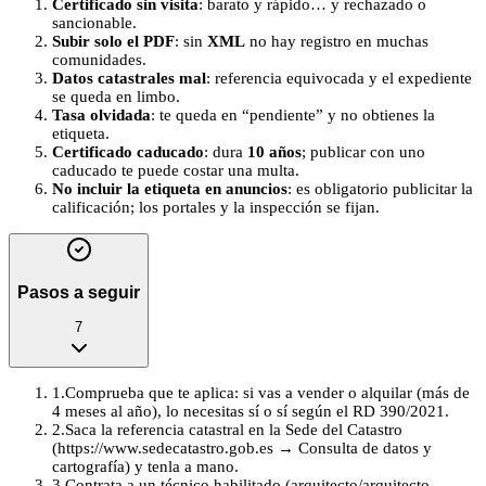
Certificado sin visita
: barato y rápido… y rechazado o
sancionable.
Subir solo el PDF
: sin
XML
no hay registro en muchas
comunidades.
Datos catastrales mal
: referencia equivocada y el expediente
se queda en limbo.
Tasa olvidada
: te queda en “pendiente” y no obtienes la
etiqueta.
Certificado caducado
: dura
10 años
; publicar con uno
caducado te puede costar una multa.
No incluir la etiqueta en anuncios
: es obligatorio publicitar la
calificación; los portales y la inspección se fijan.
Pasos a seguir
7
1
.
Comprueba que te aplica: si vas a vender o alquilar (más de
4 meses al año), lo necesitas sí o sí según el RD 390/2021.
2
.
Saca la referencia catastral en la Sede del Catastro
(https://www.sedecatastro.gob.es → Consulta de datos y
cartografía) y tenla a mano.
3
.
Contrata a un técnico habilitado (arquitecto/arquitecto