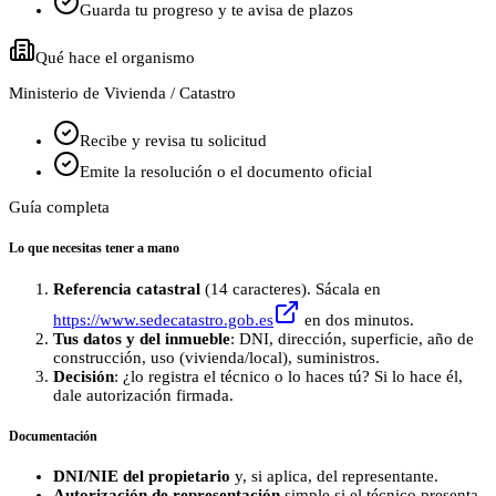
Guarda tu progreso y te avisa de plazos
Qué hace el organismo
Ministerio de Vivienda / Catastro
Recibe y revisa tu solicitud
Emite la resolución o el documento oficial
Guía completa
Lo que necesitas tener a mano
Referencia catastral
(14 caracteres). Sácala en
https://www.sedecatastro.gob.es
en dos minutos.
Tus datos y del inmueble
: DNI, dirección, superficie, año de
construcción, uso (vivienda/local), suministros.
Decisión
: ¿lo registra el técnico o lo haces tú? Si lo hace él,
dale autorización firmada.
Documentación
DNI/NIE del propietario
y, si aplica, del representante.
Autorización de representación
simple si el técnico presenta