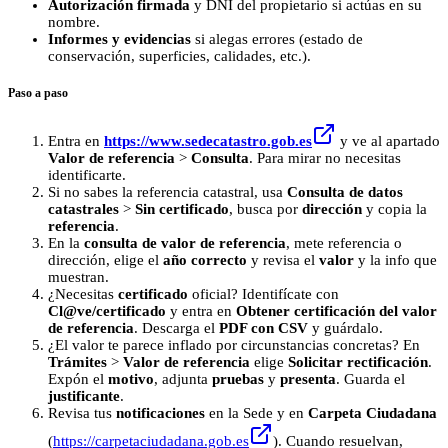
Autorización firmada
y DNI del propietario si actúas en su
nombre.
Informes y evidencias
si alegas errores (estado de
conservación, superficies, calidades, etc.).
Paso a paso
Entra en
https://www.sedecatastro.gob.es
y ve al apartado
Valor de referencia
>
Consulta
. Para mirar no necesitas
identificarte.
Si no sabes la referencia catastral, usa
Consulta de datos
catastrales
>
Sin certificado
, busca por
dirección
y copia la
referencia
.
En la
consulta de valor de referencia
, mete referencia o
dirección, elige el
año correcto
y revisa el
valor
y la info que
muestran.
¿Necesitas
certificado
oficial? Identifícate con
Cl@ve/certificado
y entra en
Obtener certificación del valor
de referencia
. Descarga el
PDF con CSV
y guárdalo.
¿El valor te parece inflado por circunstancias concretas? En
Trámites
>
Valor de referencia
elige
Solicitar rectificación
.
Expón el
motivo
, adjunta
pruebas
y
presenta
. Guarda el
justificante
.
Revisa tus
notificaciones
en la Sede y en
Carpeta Ciudadana
(
https://carpetaciudadana.gob.es
). Cuando resuelvan,