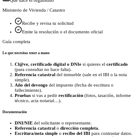
Qué hace el organismo
Ministerio de Vivienda / Catastro
Recibe y revisa tu solicitud
Emite la resolución o el documento oficial
Guía completa
Lo que necesitas tener a mano
Cl@ve, certificado digital o DNIe
si quieres el
certificado
(para consultar no hace falta).
Referencia catastral
del inmueble (sale en el IBI o la nota
simple).
Año del devengo
del impuesto (fecha de escritura o
fallecimiento).
Pruebas
si vas a pedir
rectificación
(fotos, tasación, informe
técnico, acta notarial…).
Documentación
DNI/NIE
del solicitante o representante.
Referencia catastral
o
dirección completa
.
Escritura/nota simple
o
recibo del IBI
para contrastar datos.