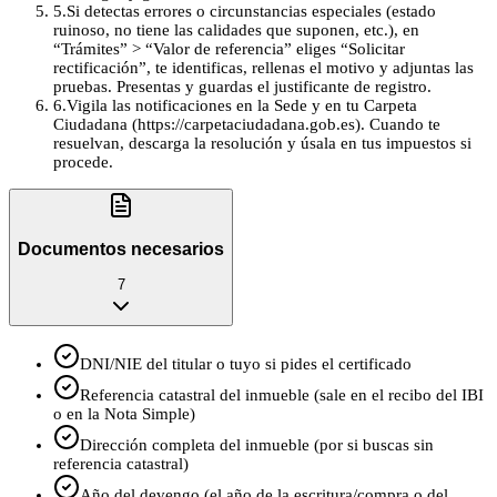
5
.
Si detectas errores o circunstancias especiales (estado
ruinoso, no tiene las calidades que suponen, etc.), en
“Trámites” > “Valor de referencia” eliges “Solicitar
rectificación”, te identificas, rellenas el motivo y adjuntas las
pruebas. Presentas y guardas el justificante de registro.
6
.
Vigila las notificaciones en la Sede y en tu Carpeta
Ciudadana (https://carpetaciudadana.gob.es). Cuando te
resuelvan, descarga la resolución y úsala en tus impuestos si
procede.
Documentos necesarios
7
DNI/NIE del titular o tuyo si pides el certificado
Referencia catastral del inmueble (sale en el recibo del IBI
o en la Nota Simple)
Dirección completa del inmueble (por si buscas sin
referencia catastral)
Año del devengo (el año de la escritura/compra o del