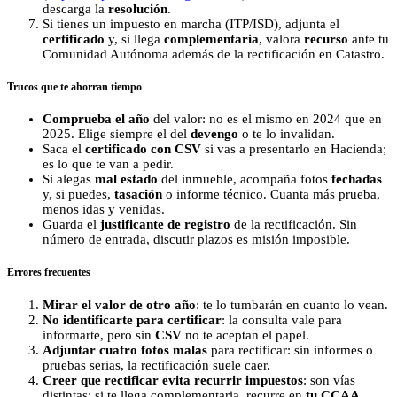
descarga la
resolución
.
Si tienes un impuesto en marcha (ITP/ISD), adjunta el
certificado
y, si llega
complementaria
, valora
recurso
ante tu
Comunidad Autónoma además de la rectificación en Catastro.
Trucos que te ahorran tiempo
Comprueba el año
del valor: no es el mismo en 2024 que en
2025. Elige siempre el del
devengo
o te lo invalidan.
Saca el
certificado con CSV
si vas a presentarlo en Hacienda;
es lo que te van a pedir.
Si alegas
mal estado
del inmueble, acompaña fotos
fechadas
y, si puedes,
tasación
o informe técnico. Cuanta más prueba,
menos idas y venidas.
Guarda el
justificante de registro
de la rectificación. Sin
número de entrada, discutir plazos es misión imposible.
Errores frecuentes
Mirar el valor de otro año
: te lo tumbarán en cuanto lo vean.
No identificarte para certificar
: la consulta vale para
informarte, pero sin
CSV
no te aceptan el papel.
Adjuntar cuatro fotos malas
para rectificar: sin informes o
pruebas serias, la rectificación suele caer.
Creer que rectificar evita recurrir impuestos
: son vías
distintas; si te llega complementaria, recurre en
tu CCAA