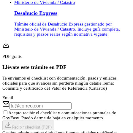
Ministerio de Vivienda / Catastro
Desahucio Express
Trámite oficial de Desahucio Express gestionado por
Ministerio de Vivienda / Catastro. Incluye guía completa,
requisitos y plazos reales según normativa vigente.
PDF gratis
Llévate este trámite en PDF
Te enviamos el checklist con documentación, pasos y enlaces
oficiales para que avances sin perderte ningún detalle.
Tema:
Consulta y certificado del Valor de Referencia (Catastro)
Email
Acepto recibir el checklist y comunicaciones puntuales de
GovEasy. Puedo darme de baja en cualquier momento.
Recibir checklist (PDF)
Gestión administrativa digital con fuentes oficiales verificadas.