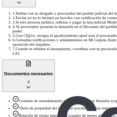
1
.
Hablas con tu abogado y procurador del partido judicial del i
2
.
Envías (si no lo hiciste) un burofax con certificación de conte
3
.
Si eres persona jurídica, rellenas y pagas la tasa judicial Mo
4
.
Tu procurador presenta la demanda en el Decanato del partido 
poder.
5
.
Con Cl@ve, otorgas el apoderamiento apud acta al procurador en
6
.
Consultas notificaciones y señalamientos en Mi Carpeta Justici
oposición del inquilino.
7
.
Cuando te señalen el lanzamiento, coordinas con tu procurador: 
LAJ.
Documentos necesarios
8
Contrato de arrendamiento y anexos/prórrogas firmadas (cop
Título de propiedad del inmueble (escritura o nota simple re
Relación de rentas impagadas (cuadro de meses adeudados co