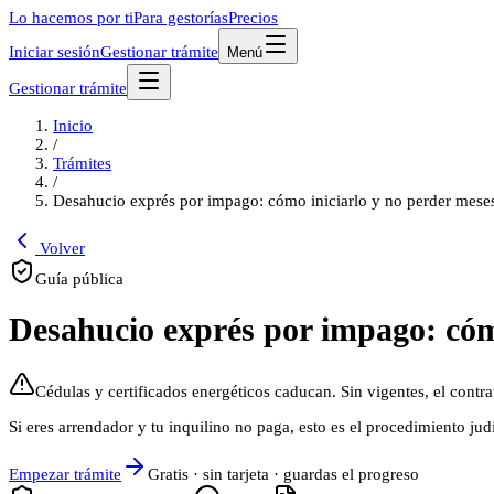
Lo hacemos por ti
Para gestorías
Precios
Iniciar sesión
Gestionar trámite
Menú
Gestionar trámite
Inicio
/
Trámites
/
Desahucio exprés por impago: cómo iniciarlo y no perder mese
Volver
Guía pública
Desahucio exprés por impago: cóm
Cédulas y certificados energéticos caducan. Sin vigentes, el contr
Si eres arrendador y tu inquilino no paga, esto es el procedimiento judi
Empezar trámite
Gratis · sin tarjeta · guardas el progreso