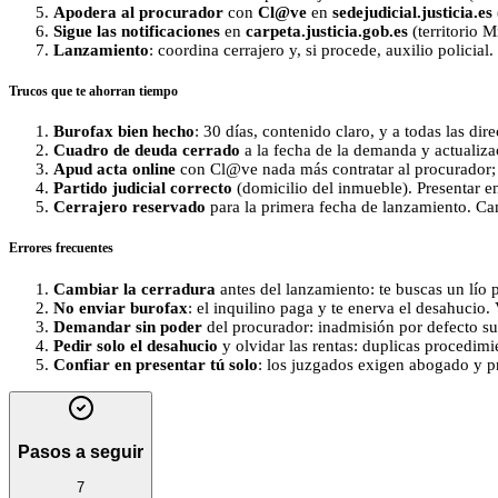
Apodera al procurador
con
Cl@ve
en
sedejudicial.justicia.es
Sigue las notificaciones
en
carpeta.justicia.gob.es
(territorio 
Lanzamiento
: coordina cerrajero y, si procede, auxilio policia
Trucos que te ahorran tiempo
Burofax bien hecho
: 30 días, contenido claro, y a todas las di
Cuadro de deuda cerrado
a la fecha de la demanda y actualiz
Apud acta online
con Cl@ve nada más contratar al procurador; a
Partido judicial correcto
(domicilio del inmueble). Presentar en
Cerrajero reservado
para la primera fecha de lanzamiento. C
Errores frecuentes
Cambiar la cerradura
antes del lanzamiento: te buscas un lío 
No enviar burofax
: el inquilino paga y te enerva el desahucio.
Demandar sin poder
del procurador: inadmisión por defecto su
Pedir solo el desahucio
y olvidar las rentas: duplicas procedimi
Confiar en presentar tú solo
: los juzgados exigen abogado y p
Pasos a seguir
7