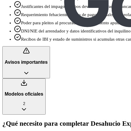
Justificantes del impago (recibos devueltos, extractos bancari
Requerimiento fehaciente previo de pago y desalojo (burofax
Poder para pleitos al procurador: apoderamiento apud acta (
DNI/NIE del arrendador y datos identificativos del inquilino
Recibos de IBI y estado de suministros si acumulas otras can
Avisos importantes
Modelos oficiales
2
¿Qué necesito para completar Desahucio Exp