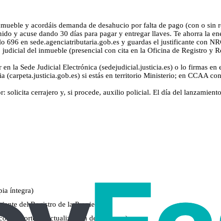
nmueble y acordáis demanda de desahucio por falta de pago (con o sin re
nido y acuse dando 30 días para pagar y entregar llaves. Te ahorra la en
delo 696 en sede.agenciatributaria.gob.es y guardas el justificante con 
judicial del inmueble (presencial con cita en la Oficina de Registro y
 la Sede Judicial Electrónica (sedejudicial.justicia.es) o lo firmas en e
a (carpeta.justicia.gob.es) si estás en territorio Ministerio; en CCAA co
solicita cerrajero y, si procede, auxilio policial. El día del lanzamient
ia íntegra)
ciente del Registro de la Propiedad)
n importes y actualización de intereses)