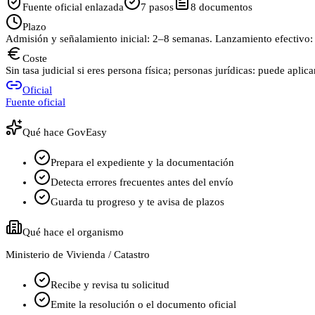
Fuente oficial enlazada
7
pasos
8
documentos
Plazo
Admisión y señalamiento inicial: 2–8 semanas. Lanzamiento efectivo
Coste
Sin tasa judicial si eres persona física; personas jurídicas: puede a
Oficial
Fuente oficial
Qué hace GovEasy
Prepara el expediente y la documentación
Detecta errores frecuentes antes del envío
Guarda tu progreso y te avisa de plazos
Qué hace el organismo
Ministerio de Vivienda / Catastro
Recibe y revisa tu solicitud
Emite la resolución o el documento oficial