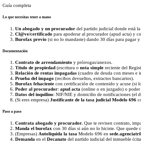
Guía completa
Lo que necesitas tener a mano
Un abogado y un procurador
del partido judicial donde está l
Cl@ve/certificado
para apoderar al procurador (apud acta) y c
Burofax previo
(si no lo mandaste) dando 30 días para pagar y e
Documentación
Contrato de arrendamiento
y prórrogas/anexos.
Título de propiedad
(escritura o
nota simple
reciente del Regist
Relación de rentas impagadas
(cuadro de deuda con meses e in
Prueba del impago
(recibos devueltos, extractos bancarios).
Burofax fehaciente
con certificación de contenido y acuse (si l
Poder al procurador
:
apud acta
(online o en juzgado) o poder 
Datos del inquilino
: NIF/NIE y domicilio de notificaciones (el del
(Si eres empresa)
Justificante de la tasa judicial Modelo 696
c
Paso a paso
Contrata abogado y procurador.
Que te revisen contrato, impa
Manda el burofax
con 30 días si aún no lo hiciste. Que quede c
(Empresas)
Autoliquida la tasa
Modelo 696 en
sede.agenciatri
Demanda
en el
Decanato
del partido judicial del inmueble (cita