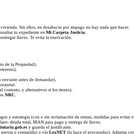
a vivienda. Sin ellos, en desahucio por impago no hay nada que hacer.
onsultar tu expediente en
Mi Carpeta Justicia
.
ntregar llaves. Te evita la enervación.
ro de la Propiedad).
tereses).
o enviaste antes de demandar).
notarial.
 contrato, y alternativos si los tienes).
on
NRC
.
gos y estrategia (con o sin reclamación de rentas, medidas para evitar 
laro: deuda total, IBAN para pago y entrega de llaves.
butaria.gob.es
y guarda el justificante.
 previa o ventanilla) o vía
LexNET
(lo hace el procurador). Adjunta co