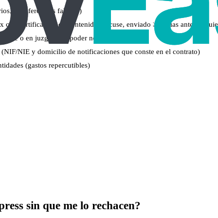
os, transferencias fallidas)
 con certificación de contenido y acuse, enviado ≥30 días antes si quie
online o en juzgado) o poder notarial
 (NIF/NIE y domicilio de notificaciones que conste en el contrato)
tidades (gastos repercutibles)
ress sin que me lo rechacen?