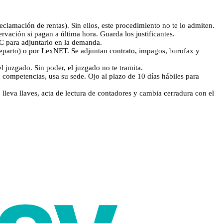
clamación de rentas). Sin ellos, este procedimiento no te lo admiten.
ervación si pagan a última hora. Guarda los justificantes.
NRC para adjuntarlo en la demanda.
 Reparto) o por LexNET. Se adjuntan contrato, impagos, burofax y
l juzgado. Sin poder, el juzgado no te tramita.
n competencias, usa su sede. Ojo al plazo de 10 días hábiles para
o lleva llaves, acta de lectura de contadores y cambia cerradura con el