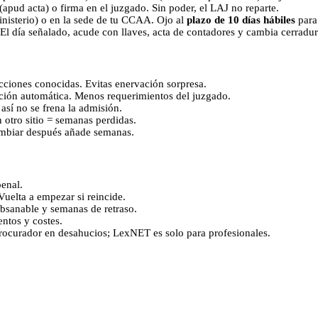
(apud acta) o firma en el juzgado. Sin poder, el LAJ no reparte.
Ministerio) o en la sede de tu CCAA. Ojo al
plazo de 10 días hábiles
para
l. El día señalado, acude con llaves, acta de contadores y cambia cerradu
recciones conocidas. Evitas enervación sorpresa.
ación automática. Menos requerimientos del juzgado.
sí no se frena la admisión.
 otro sitio = semanas perdidas.
ambiar después añade semanas.
penal.
 Vuelta a empezar si reincide.
bsanable y semanas de retraso.
entos y costes.
rocurador en desahucios; LexNET es solo para profesionales.