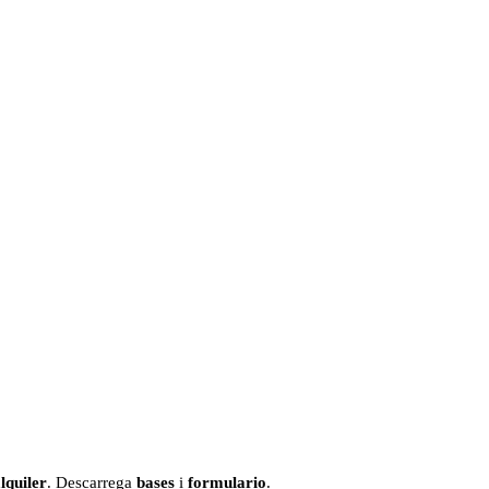
lquiler
. Descarrega
bases
i
formulario
.