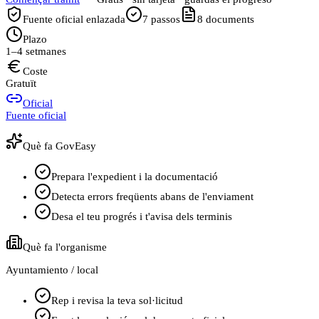
Fuente oficial enlazada
7
passos
8
documents
Plazo
1–4 setmanes
Coste
Gratuït
Oficial
Fuente oficial
Què fa GovEasy
Prepara l'expedient i la documentació
Detecta errors freqüents abans de l'enviament
Desa el teu progrés i t'avisa dels terminis
Què fa l'organisme
Ayuntamiento / local
Rep i revisa la teva sol·licitud