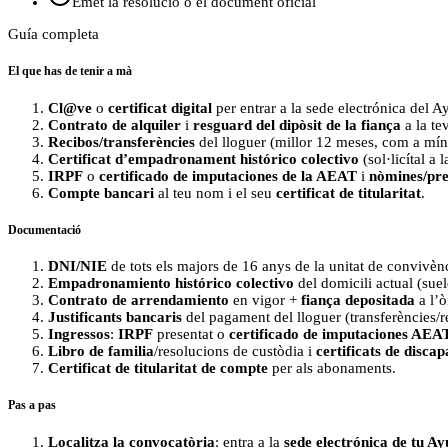
Emet la resolució o el document oficial
Guía completa
El que has de tenir a mà
Cl@ve
o
certificat digital
per entrar a la sede electrónica del 
Contrato de alquiler
i
resguard del dipòsit de la fiança
a la te
Recibos/transferències
del lloguer (millor 12 meses, com a mín
Certificat d’empadronament histórico colectivo
(sol·licítal a
IRPF
o
certificado de imputaciones de la AEAT
i
nòmines/pre
Compte bancari
al teu nom i el seu
certificat de titularitat
.
Documentació
DNI/NIE
de tots els majors de 16 anys de la unitat de convivèn
Empadronamiento histórico colectivo
del domicili actual (suel
Contrato de arrendamiento
en vigor +
fiança depositada
a l’
Justificants bancaris
del pagament del lloguer (transferències/re
Ingressos
:
IRPF
presentat o
certificado de imputaciones AEA
Libro de familia
/resolucions de custòdia i
certificats de discap
Certificat de titularitat de compte
per als abonaments.
Pas a pas
Localitza la convocatòria
: entra a la
sede electrónica de tu A