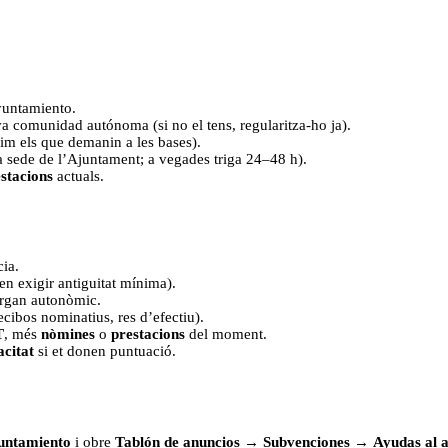
Ayuntamiento.
va comunidad autónoma (si no el tens, regularitza-ho ja).
im els que demanin a les bases).
 la sede de l’Ajuntament; a vegades triga 24–48 h).
stacions
actuals.
cia.
en exigir antiguitat mínima).
òrgan autonòmic.
cibos nominatius, res d’efectiu).
T
, més
nòmines
o
prestacions
del moment.
acitat
si et donen puntuació.
yuntamiento
i obre
Tablón de anuncios
→
Subvenciones
→
Ayudas al a