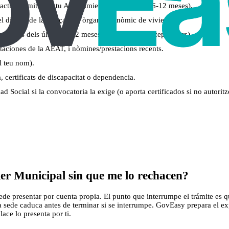
actual (emitit per tu Ayuntamiento, solen exigir 6-12 meses).
l dipòsit de la fiança en l’òrgan autonòmic de vivienda.
 bancaris dels últims 6–12 meses amb noms i concepte clars).
taciones de la AEAT, i nòmines/prestacions recents.
al teu nom).
, certificats de discapacitat o dependencia.
d Social si la convocatoria la exige (o aporta certificados si no autoritz
er Municipal sin que me lo rechacen?
e presentar por cuenta propia. El punto que interrumpe el trámite es que
la sede caduca antes de terminar si se interrumpe. GovEasy prepara el e
lace lo presenta por ti.