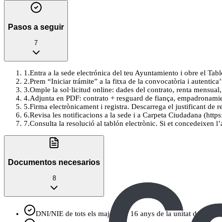
Pasos a seguir
7
1
.
Entra a la sede electrónica del teu Ayuntamiento i obre el Tab
2
.
Prem “Iniciar trámite” a la fitxa de la convocatòria i autentica
3
.
Omple la sol·licitud online: dades del contrato, renta mensual
4
.
Adjunta en PDF: contrato + resguard de fiança, empadronamient
5
.
Firma electrònicament i registra. Descarrega el justificant de
6
.
Revisa les notificacions a la sede i a Carpeta Ciudadana (http
7
.
Consulta la resolució al tablón electrònic. Si et concedeixen l’
Documentos necesarios
8
DNI/NIE de tots els majors de 16 anys de la unitat de convi