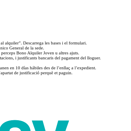
 alquiler”. Descarrega les bases i el formulari.
rónico General de la sede.
 perceps Bono Alquiler Joven u altres ajuts.
ions, i justificants bancaris del pagament del lloguer.
anen en 10 días hábiles des de l’enllaç a l’expedient.
’apartat de justificació perquè et paguin.