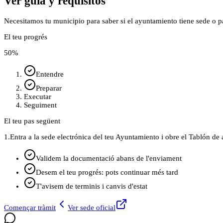
Ver guía y requisitos
Necesitamos tu municipio para saber si el ayuntamiento tiene sede o p
El teu progrés
50
%
Entendre
Preparar
Executar
Seguiment
El teu pas següent
1.
Entra a la sede electrónica del teu Ayuntamiento i obre el Tablón de 
Validem la documentació abans de l'enviament
Desem el teu progrés: pots continuar més tard
T'avisem de terminis i canvis d'estat
Començar tràmit
Ver sede oficial