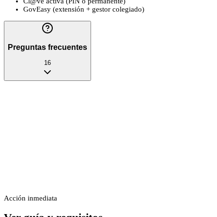
Cl@ve activa (PIN o permanente)
GovEasy (extensión + gestor colegiado)
Preguntas frecuentes
16
Acción inmediata