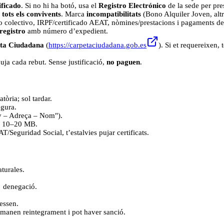
ificado
. Si no hi ha botó, usa el
Registro Electrónico
de la sede per pres
i
tots els convivents
. Marca
incompatibilitats
(Bono Alquiler Joven, altre
o colectivo, IRPF/certificado AEAT, nòmines/prestacions i pagaments de
 registro
amb número d’expedient.
ta Ciudadana
(
https://carpetaciudadana.gob.es
). Si et requereixen,
puja cada rebut. Sense justificació,
no paguen
.
tòria; sol tardar.
egura.
ny – Adreça – Nom").
 a 10–20 MB.
AT/Seguridad Social, t’estalvies pujar certificats.
turales.
→ denegació.
ressen.
emanen reintegrament i pot haver sanció.