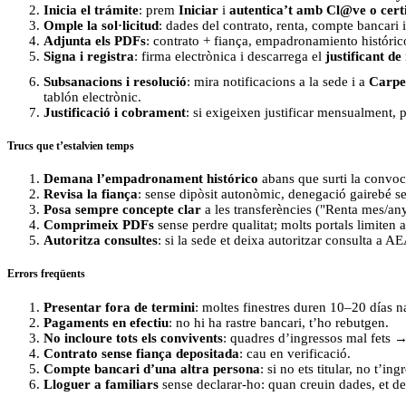
Inicia el trámite
: prem
Iniciar
i
autentica’t amb Cl@ve o cert
Omple la sol·licitud
: dades del contrato, renta, compte bancari 
Adjunta els PDFs
: contrato + fiança, empadronamiento históric
Signa i registra
: firma electrònica i descarrega el
justificant de
Subsanacions i resolució
: mira notificacions a la sede i a
Carpe
tablón electrònic.
Justificació i cobrament
: si exigeixen justificar mensualment, 
Trucs que t’estalvien temps
Demana l’empadronament histórico
abans que surti la convoca
Revisa la fiança
: sense dipòsit autonòmic, denegació gairebé s
Posa sempre concepte clar
a les transferències ("Renta mes/a
Comprimeix PDFs
sense perdre qualitat; molts portals limiten
Autoritza consultes
: si la sede et deixa autoritzar consulta a AE
Errors freqüents
Presentar fora de termini
: moltes finestres duren 10–20 días na
Pagaments en efectiu
: no hi ha rastre bancari, t’ho rebutgen.
No incloure tots els convivents
: quadres d’ingressos mal fets 
Contrato sense fiança depositada
: cau en verificació.
Compte bancari d’una altra persona
: si no ets titular, no t’ing
Lloguer a familiars
sense declarar-ho: quan creuin dades, et d