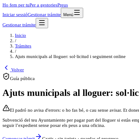
Ho fem per tu
Per a gestories
Preus
Iniciar sessió
Gestionar trámite
Menú
Gestionar trámite
Inicio
/
Trámites
/
Ajuts municipals al lloguer: sol·licitud i seguiment online
Volver
Guía pública
Ajuts municipals al lloguer: sol·li
El padró no avisa d'errors: o ho fas bé, o cau sense avisar. Et donem
Subvenció del teu Ayuntamiento per pagar part del lloguer si estàs empa
seguir l’expedient sense posar els peus a una oficina.
Començar tràmit
Gratis · sin tarjeta · guardas el progreso