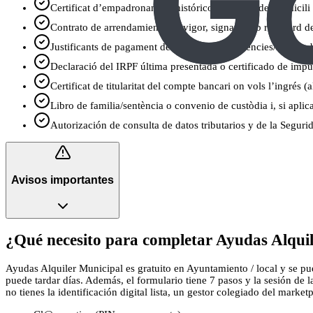
Certificat d’empadronament histórico colectivo del domicili 
Contrato de arrendamiento en vigor, signat, amb resguard de
Justificants de pagament del lloguer (transferències/recibos
Declaració del IRPF última presentada o certificado de impu
Certificat de titularitat del compte bancari on vols l’ingrés (
Libro de familia/sentència o convenio de custòdia i, si aplica
Autorización de consulta de datos tributarios y de la Segurida
Avisos importantes
¿Qué necesito para completar Ayudas Alquil
Ayudas Alquiler Municipal es gratuito en Ayuntamiento / local y se pued
puede tardar días. Además, el formulario tiene 7 pasos y la sesión de 
no tienes la identificación digital lista, un gestor colegiado del marketp