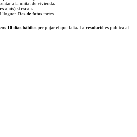
entar a la unitat de vivienda.
s ajuts) si escau.
l lloguer.
Res de fotos
tortes.
 tens
10 días hábiles
per pujar el que falta. La
resolució
es publica al