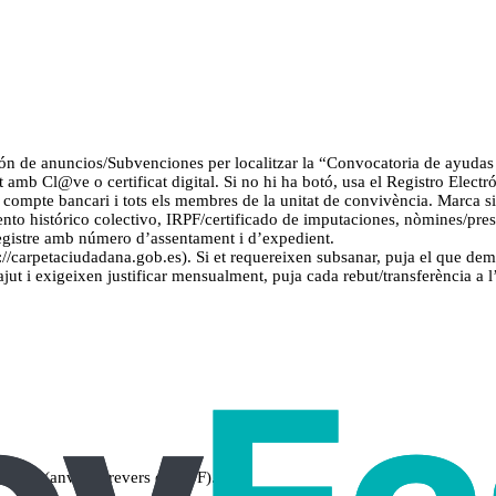
lón de anuncios/Subvenciones per localitzar la “Convocatoria de ayudas al
’t amb Cl@ve o certificat digital. Si no hi ha botó, usa el Registro Elect
, compte bancari i tots els membres de la unitat de convivència. Marca si
o histórico colectivo, IRPF/certificado de imputaciones, nòmines/prestac
 registre amb número d’assentament i d’expedient.
s://carpetaciudadana.gob.es). Si et requereixen subsanar, puja el que dem
ajut i exigeixen justificar mensualment, puja cada rebut/transferència a l
vència (anvers i revers en PDF).