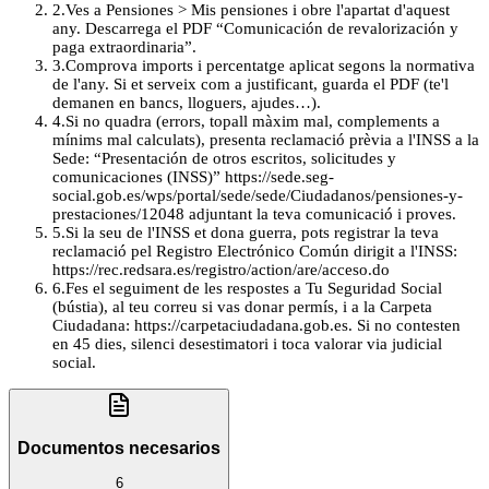
2
.
Ves a Pensiones > Mis pensiones i obre l'apartat d'aquest
any. Descarrega el PDF “Comunicación de revalorización y
paga extraordinaria”.
3
.
Comprova imports i percentatge aplicat segons la normativa
de l'any. Si et serveix com a justificant, guarda el PDF (te'l
demanen en bancs, lloguers, ajudes…).
4
.
Si no quadra (errors, topall màxim mal, complements a
mínims mal calculats), presenta reclamació prèvia a l'INSS a la
Sede: “Presentación de otros escritos, solicitudes y
comunicaciones (INSS)” https://sede.seg-
social.gob.es/wps/portal/sede/sede/Ciudadanos/pensiones-y-
prestaciones/12048 adjuntant la teva comunicació i proves.
5
.
Si la seu de l'INSS et dona guerra, pots registrar la teva
reclamació pel Registro Electrónico Común dirigit a l'INSS:
https://rec.redsara.es/registro/action/are/acceso.do
6
.
Fes el seguiment de les respostes a Tu Seguridad Social
(bústia), al teu correu si vas donar permís, i a la Carpeta
Ciudadana: https://carpetaciudadana.gob.es. Si no contesten
en 45 dies, silenci desestimatori i toca valorar via judicial
social.
Documentos necesarios
6