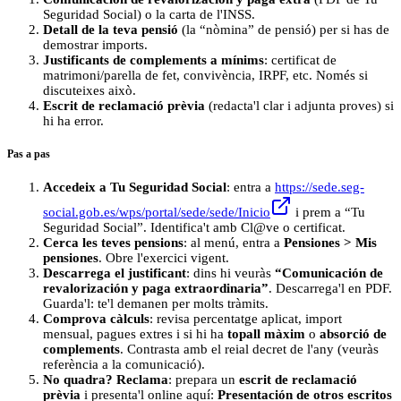
Seguridad Social) o la carta de l'INSS.
Detall de la teva pensió
(la “nòmina” de pensió) per si has de
demostrar imports.
Justificants de complements a mínims
: certificat de
matrimoni/parella de fet, convivència, IRPF, etc. Només si
discuteixes això.
Escrit de reclamació prèvia
(redacta'l clar i adjunta proves) si
hi ha error.
Pas a pas
Accedeix a Tu Seguridad Social
: entra a
https://sede.seg-
social.gob.es/wps/portal/sede/sede/Inicio
i prem a “Tu
Seguridad Social”. Identifica't amb Cl@ve o certificat.
Cerca les teves pensions
: al menú, entra a
Pensiones > Mis
pensiones
. Obre l'exercici vigent.
Descarrega el justificant
: dins hi veuràs
“Comunicación de
revalorización y paga extraordinaria”
. Descarrega'l en PDF.
Guarda'l: te'l demanen per molts tràmits.
Comprova càlculs
: revisa percentatge aplicat, import
mensual, pagues extres i si hi ha
topall màxim
o
absorció de
complements
. Contrasta amb el reial decret de l'any (veuràs
referència a la comunicació).
No quadra? Reclama
: prepara un
escrit de reclamació
prèvia
i presenta'l online aquí:
Presentación de otros escritos