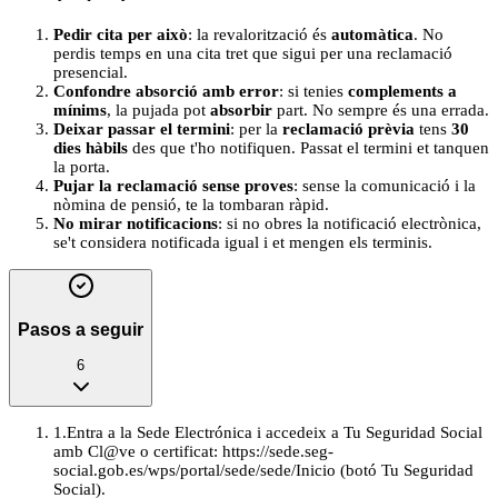
Pedir cita per això
: la revalorització és
automàtica
. No
perdis temps en una cita tret que sigui per una reclamació
presencial.
Confondre absorció amb error
: si tenies
complements a
mínims
, la pujada pot
absorbir
part. No sempre és una errada.
Deixar passar el termini
: per la
reclamació prèvia
tens
30
dies hàbils
des que t'ho notifiquen. Passat el termini et tanquen
la porta.
Pujar la reclamació sense proves
: sense la comunicació i la
nòmina de pensió, te la tombaran ràpid.
No mirar notificacions
: si no obres la notificació electrònica,
se't considera notificada igual i et mengen els terminis.
Pasos a seguir
6
1
.
Entra a la Sede Electrónica i accedeix a Tu Seguridad Social
amb Cl@ve o certificat: https://sede.seg-
social.gob.es/wps/portal/sede/sede/Inicio (botó Tu Seguridad
Social).