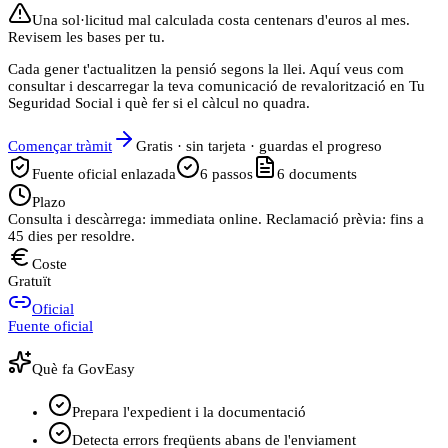
Una sol·licitud mal calculada costa centenars d'euros al mes.
Revisem les bases per tu.
Cada gener t'actualitzen la pensió segons la llei. Aquí veus com
consultar i descarregar la teva comunicació de revalorització en Tu
Seguridad Social i què fer si el càlcul no quadra.
Començar tràmit
Gratis · sin tarjeta · guardas el progreso
Fuente oficial enlazada
6
passos
6
documents
Plazo
Consulta i descàrrega: immediata online. Reclamació prèvia: fins a
45 dies per resoldre.
Coste
Gratuït
Oficial
Fuente oficial
Què fa GovEasy
Prepara l'expedient i la documentació
Detecta errors freqüents abans de l'enviament