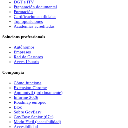
DGT e ITV
Preparación documental
Formación
Certificaciones oficiales
Top oposiciones
Academias acreditadas
Solucions professionals
Autónomos
Empreses
Red de Gestores
Accés Usuaris
Companyia
Cómo funciona
Extensión Chrome
App móvil (próximamente)
Informe 2026
Roadmap europeo
Bloc
Sobre
Gov
Easy
Gov
Easy
Senior (67+)
Modo Fácil (accesibilidad)
Accesibilidad