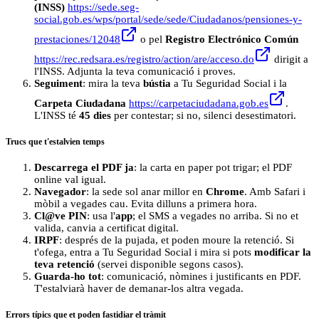
(INSS)
https://sede.seg-
social.gob.es/wps/portal/sede/sede/Ciudadanos/pensiones-y-
prestaciones/12048
o pel
Registro Electrónico Común
https://rec.redsara.es/registro/action/are/acceso.do
dirigit a
l'INSS. Adjunta la teva comunicació i proves.
Seguiment
: mira la teva
bústia
a Tu Seguridad Social i la
Carpeta Ciudadana
https://carpetaciudadana.gob.es
.
L'INSS té
45 dies
per contestar; si no, silenci desestimatori.
Trucs que t'estalvien temps
Descarrega el PDF ja
: la carta en paper pot trigar; el PDF
online val igual.
Navegador
: la sede sol anar millor en
Chrome
. Amb Safari i
mòbil a vegades cau. Evita dilluns a primera hora.
Cl@ve PIN
: usa l'
app
; el SMS a vegades no arriba. Si no et
valida, canvia a certificat digital.
IRPF
: després de la pujada, et poden moure la retenció. Si
t'ofega, entra a Tu Seguridad Social i mira si pots
modificar la
teva retenció
(servei disponible segons casos).
Guarda-ho tot
: comunicació, nòmines i justificants en PDF.
T'estalviarà haver de demanar-los altra vegada.
Errors típics que et poden fastidiar el tràmit