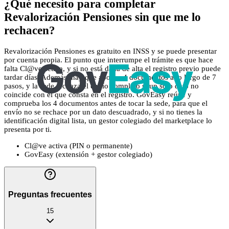
¿Qué necesito para completar
Revalorización Pensiones sin que me lo
rechacen?
Revalorización Pensiones es gratuito en INSS y se puede presentar
por cuenta propia. El punto que interrumpe el trámite es que hace
falta Cl@ve activa, y si no está dada de alta el registro previo puede
tardar días. Además, hay que aportar 4 documentos a lo largo de 7
pasos, y la sede rechaza el envío completo si un solo dato no
coincide con el que consta en el registro. GovEasy reúne y
comprueba los 4 documentos antes de tocar la sede, para que el
envío no se rechace por un dato descuadrado, y si no tienes la
identificación digital lista, un gestor colegiado del marketplace lo
presenta por ti.
Cl@ve activa (PIN o permanente)
GovEasy (extensión + gestor colegiado)
Preguntas frecuentes
15