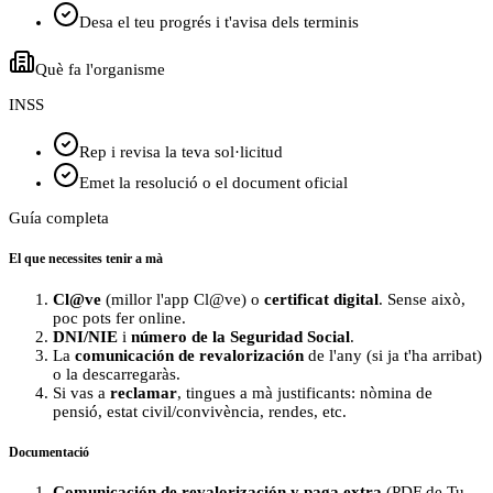
Desa el teu progrés i t'avisa dels terminis
Què fa l'organisme
INSS
Rep i revisa la teva sol·licitud
Emet la resolució o el document oficial
Guía completa
El que necessites tenir a mà
Cl@ve
(millor l'app Cl@ve) o
certificat digital
. Sense això,
poc pots fer online.
DNI/NIE
i
número de la Seguridad Social
.
La
comunicación de revalorización
de l'any (si ja t'ha arribat)
o la descarregaràs.
Si vas a
reclamar
, tingues a mà justificants: nòmina de
pensió, estat civil/convivència, rendes, etc.
Documentació
Comunicación de revalorización y paga extra
(PDF de Tu