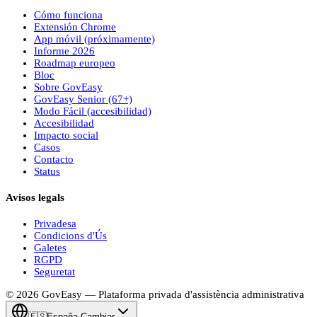
Cómo funciona
Extensión Chrome
App móvil (próximamente)
Informe 2026
Roadmap europeo
Bloc
Sobre
Gov
Easy
Gov
Easy
Senior (67+)
Modo Fácil (accesibilidad)
Accesibilidad
Impacto social
Casos
Contacto
Status
Avisos legals
Privadesa
Condicions d'Ús
Galetes
RGPD
Seguretat
© 2026
Gov
Easy
— Plataforma privada d'assistència administrativa
🇪🇸
España
·
Cambiar