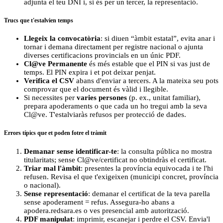
adjunta el teu DNI i, si és per un tercer, la representació.
Trucs que t'estalvien temps
Llegeix la convocatòria
: si diuen “àmbit estatal”, evita anar i
tornar i demana directament per registre nacional o ajunta
diverses certificacions provincials en un únic PDF.
Cl@ve Permanente
és més estable que el PIN si vas just de
temps. El PIN expira i et pot deixar penjat.
Verifica el CSV
abans d'enviar a tercers. A la mateixa seu pots
comprovar que el document és vàlid i llegible.
Si necessites per
varies persones
(p. ex., unitat familiar),
prepara apoderaments o que cada un ho tregui amb la seva
Cl@ve. T'estalviaràs refusos per protecció de dades.
Errors típics que et poden fotre el tràmit
Demanar sense identificar-te
: la consulta pública no mostra
titularitats; sense Cl@ve/certificat no obtindràs el certificat.
Triar mal l'àmbit
: presentes la província equivocada i te l'hi
refusen. Revisa el que t'exigeixen (municipi concret, província
o nacional).
Sense representació
: demanar el certificat de la teva parella
sense apoderament = refus. Assegura-ho abans a
apodera.redsara.es o ves presencial amb autorització.
PDF manipulat
: imprimir, escanejar i perdre el CSV. Envia'l