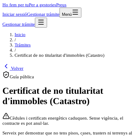
Ho fem per tu
Per a gestories
Preus
Iniciar sessió
Gestionar trámite
Menú
Gestionar trámite
Inicio
/
Trámites
/
Certificat de no titularitat d'immobles (Catastro)
Volver
Guía pública
Certificat de no titularitat
d'immobles (Catastro)
Cèdules i certificats energètics caduquen. Sense vigència, el
contracte es pot anul·lar.
Serveix per demostrar que no tens pisos, cases, trasters ni terrenys al