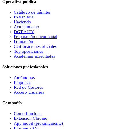
Operativa pública
Catálogo de trámites
Extranjería
Hacienda
Ayuntamiento
DGT e ITV
Preparación documental
Formación
Certificaciones oficiales
Top oposiciones
Academias acreditadas
Soluciones profesionales
Autónomos
Empresas
Red de Gestores
Acceso Usuarios
Compañía
Cómo funciona
Extensión Chrome
App móvil (próximamente)
Informe 2026