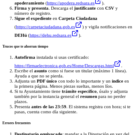
apoderamiento
(
https://apodera.redsara.es
).
Firma y presenta
. Descarga el
justificante
con
CSV
y
número de registro.
Sigue el expediente
en
Carpeta Ciudadana
(
https://carpetaciudadana.gob.es
) y vigila notificaciones en
DEHú
(
https://dehu.redsara.es
).
Trucos que te ahorran tiempo
Autofirma
instalada si usas certificado:
https://firmaelectronica.gob.es/Home/Descargas.html
.
Escribe el
asunto
como si fuese un titular (máximo 1 línea).
Ayuda a que no se pierda.
Adjunta un
PDF único
con todo lo importante y un
índice
en
la primera página. Menos piezas sueltas, menos líos.
Si tu Ayuntamiento tiene
trámite específico
, úsalo y adjunta
también por la instancia general el
resumen
para no perder
plazos.
Presenta
antes de las 23:59
. El sistema registra con hora; si te
pasas, cuenta como día siguiente.
Errores frecuentes
Destinatario equivocado
: mandar a la Diputación en vez del