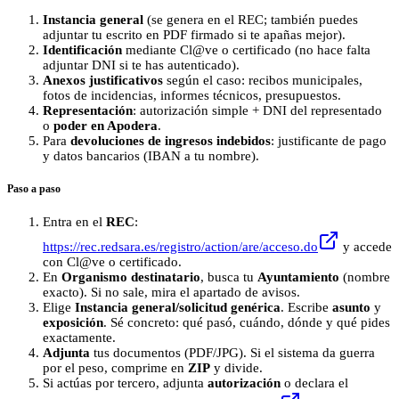
Instancia general
(se genera en el REC; también puedes
adjuntar tu escrito en PDF firmado si te apañas mejor).
Identificación
mediante Cl@ve o certificado (no hace falta
adjuntar DNI si te has autenticado).
Anexos justificativos
según el caso: recibos municipales,
fotos de incidencias, informes técnicos, presupuestos.
Representación
: autorización simple + DNI del representado
o
poder en Apodera
.
Para
devoluciones de ingresos indebidos
: justificante de pago
y datos bancarios (IBAN a tu nombre).
Paso a paso
Entra en el
REC
:
https://rec.redsara.es/registro/action/are/acceso.do
y accede
con Cl@ve o certificado.
En
Organismo destinatario
, busca tu
Ayuntamiento
(nombre
exacto). Si no sale, mira el apartado de avisos.
Elige
Instancia general/solicitud genérica
. Escribe
asunto
y
exposición
. Sé concreto: qué pasó, cuándo, dónde y qué pides
exactamente.
Adjunta
tus documentos (PDF/JPG). Si el sistema da guerra
por el peso, comprime en
ZIP
y divide.
Si actúas por tercero, adjunta
autorización
o declara el