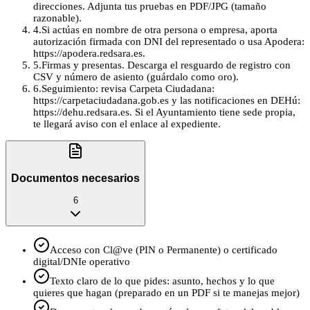
direcciones. Adjunta tus pruebas en PDF/JPG (tamaño
razonable).
4
.
Si actúas en nombre de otra persona o empresa, aporta
autorización firmada con DNI del representado o usa Apodera:
https://apodera.redsara.es.
5
.
Firmas y presentas. Descarga el resguardo de registro con
CSV y número de asiento (guárdalo como oro).
6
.
Seguimiento: revisa Carpeta Ciudadana:
https://carpetaciudadana.gob.es y las notificaciones en DEHú:
https://dehu.redsara.es. Si el Ayuntamiento tiene sede propia,
te llegará aviso con el enlace al expediente.
Documentos necesarios
6
Acceso con Cl@ve (PIN o Permanente) o certificado
digital/DNIe operativo
Texto claro de lo que pides: asunto, hechos y lo que
quieres que hagan (preparado en un PDF si te manejas mejor)