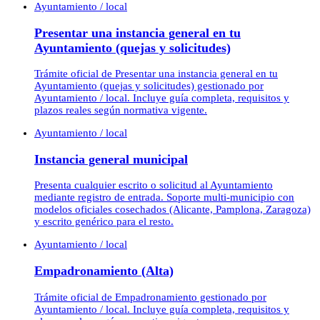
Ayuntamiento / local
Presentar una instancia general en tu
Ayuntamiento (quejas y solicitudes)
Trámite oficial de Presentar una instancia general en tu
Ayuntamiento (quejas y solicitudes) gestionado por
Ayuntamiento / local. Incluye guía completa, requisitos y
plazos reales según normativa vigente.
Ayuntamiento / local
Instancia general municipal
Presenta cualquier escrito o solicitud al Ayuntamiento
mediante registro de entrada. Soporte multi-municipio con
modelos oficiales cosechados (Alicante, Pamplona, Zaragoza)
y escrito genérico para el resto.
Ayuntamiento / local
Empadronamiento (Alta)
Trámite oficial de Empadronamiento gestionado por
Ayuntamiento / local. Incluye guía completa, requisitos y