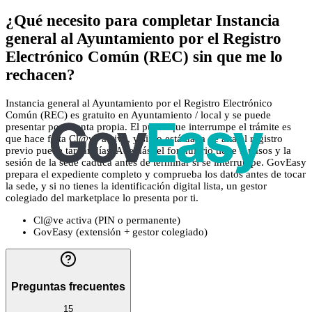
¿Qué necesito para completar Instancia
general al Ayuntamiento por el Registro
Electrónico Común (REC) sin que me lo
rechacen?
Instancia general al Ayuntamiento por el Registro Electrónico
Común (REC) es gratuito en Ayuntamiento / local y se puede
presentar por cuenta propia. El punto que interrumpe el trámite es
que hace falta Cl@ve activa, y si no está dada de alta el registro
previo puede tardar días. Además, el formulario tiene 5 pasos y la
sesión de la sede caduca antes de terminar si se interrumpe. GovEasy
prepara el expediente completo y comprueba los datos antes de tocar
la sede, y si no tienes la identificación digital lista, un gestor
colegiado del marketplace lo presenta por ti.
Cl@ve activa (PIN o permanente)
GovEasy (extensión + gestor colegiado)
Preguntas frecuentes
15