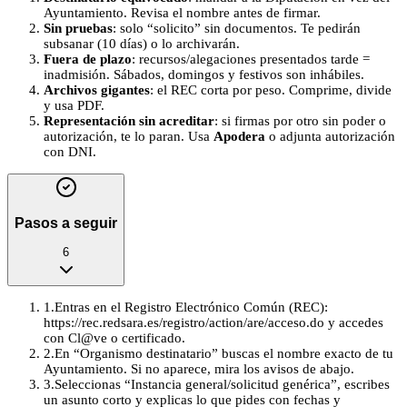
Ayuntamiento. Revisa el nombre antes de firmar.
Sin pruebas
: solo “solicito” sin documentos. Te pedirán
subsanar (10 días) o lo archivarán.
Fuera de plazo
: recursos/alegaciones presentados tarde =
inadmisión. Sábados, domingos y festivos son inhábiles.
Archivos gigantes
: el REC corta por peso. Comprime, divide
y usa PDF.
Representación sin acreditar
: si firmas por otro sin poder o
autorización, te lo paran. Usa
Apodera
o adjunta autorización
con DNI.
Pasos a seguir
6
1
.
Entras en el Registro Electrónico Común (REC):
https://rec.redsara.es/registro/action/are/acceso.do y accedes
con Cl@ve o certificado.
2
.
En “Organismo destinatario” buscas el nombre exacto de tu
Ayuntamiento. Si no aparece, mira los avisos de abajo.
3
.
Seleccionas “Instancia general/solicitud genérica”, escribes
un asunto corto y explicas lo que pides con fechas y