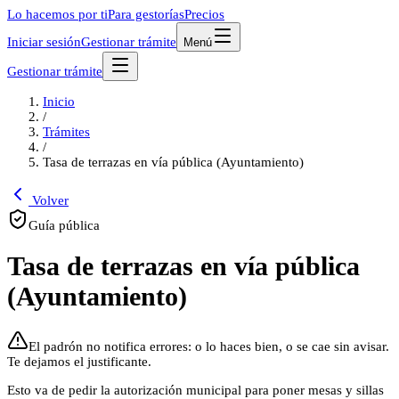
Lo hacemos por ti
Para gestorías
Precios
Iniciar sesión
Gestionar trámite
Menú
Gestionar trámite
Inicio
/
Trámites
/
Tasa de terrazas en vía pública (Ayuntamiento)
Volver
Guía pública
Tasa de terrazas en vía pública
(Ayuntamiento)
El padrón no notifica errores: o lo haces bien, o se cae sin avisar.
Te dejamos el justificante.
Esto va de pedir la autorización municipal para poner mesas y sillas