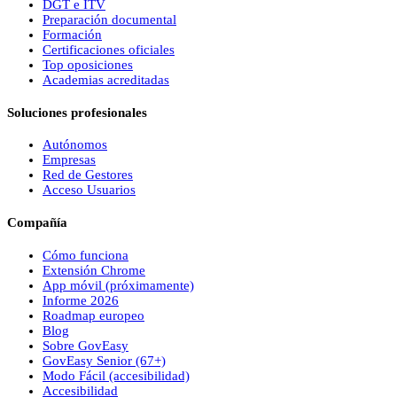
DGT e ITV
Preparación documental
Formación
Certificaciones oficiales
Top oposiciones
Academias acreditadas
Soluciones profesionales
Autónomos
Empresas
Red de Gestores
Acceso Usuarios
Compañía
Cómo funciona
Extensión Chrome
App móvil (próximamente)
Informe 2026
Roadmap europeo
Blog
Sobre
Gov
Easy
Gov
Easy
Senior (67+)
Modo Fácil (accesibilidad)
Accesibilidad