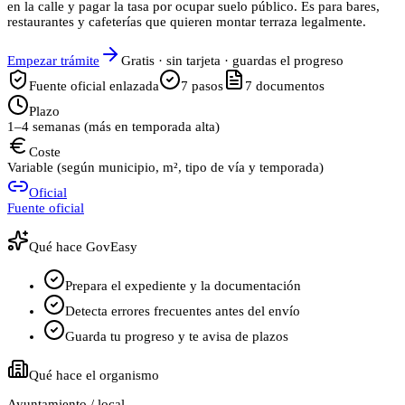
en la calle y pagar la tasa por ocupar suelo público. Es para bares,
restaurantes y cafeterías que quieren montar terraza legalmente.
Empezar trámite
Gratis · sin tarjeta · guardas el progreso
Fuente oficial enlazada
7
pasos
7
documentos
Plazo
1–4 semanas (más en temporada alta)
Coste
Variable (según municipio, m², tipo de vía y temporada)
Oficial
Fuente oficial
Qué hace GovEasy
Prepara el expediente y la documentación
Detecta errores frecuentes antes del envío
Guarda tu progreso y te avisa de plazos
Qué hace el organismo
Ayuntamiento / local