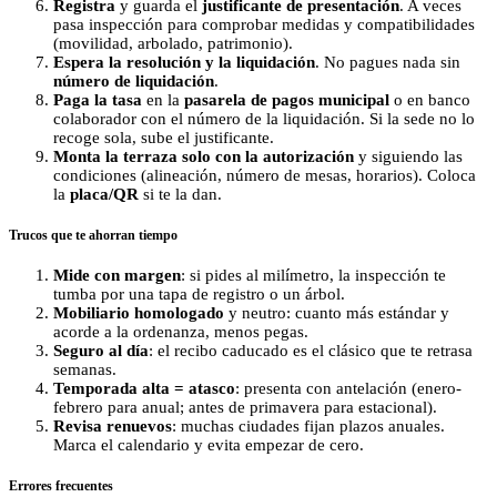
Registra
y guarda el
justificante de presentación
. A veces
pasa inspección para comprobar medidas y compatibilidades
(movilidad, arbolado, patrimonio).
Espera la resolución y la liquidación
. No pagues nada sin
número de liquidación
.
Paga la tasa
en la
pasarela de pagos municipal
o en banco
colaborador con el número de la liquidación. Si la sede no lo
recoge sola, sube el justificante.
Monta la terraza solo con la autorización
y siguiendo las
condiciones (alineación, número de mesas, horarios). Coloca
la
placa/QR
si te la dan.
Trucos que te ahorran tiempo
Mide con margen
: si pides al milímetro, la inspección te
tumba por una tapa de registro o un árbol.
Mobiliario homologado
y neutro: cuanto más estándar y
acorde a la ordenanza, menos pegas.
Seguro al día
: el recibo caducado es el clásico que te retrasa
semanas.
Temporada alta = atasco
: presenta con antelación (enero-
febrero para anual; antes de primavera para estacional).
Revisa renuevos
: muchas ciudades fijan plazos anuales.
Marca el calendario y evita empezar de cero.
Errores frecuentes