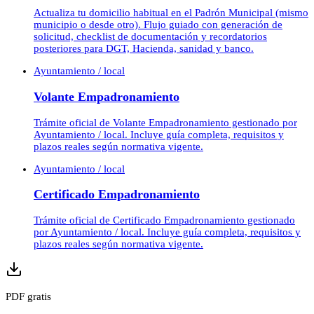
Actualiza tu domicilio habitual en el Padrón Municipal (mismo
municipio o desde otro). Flujo guiado con generación de
solicitud, checklist de documentación y recordatorios
posteriores para DGT, Hacienda, sanidad y banco.
Ayuntamiento / local
Volante Empadronamiento
Trámite oficial de Volante Empadronamiento gestionado por
Ayuntamiento / local. Incluye guía completa, requisitos y
plazos reales según normativa vigente.
Ayuntamiento / local
Certificado Empadronamiento
Trámite oficial de Certificado Empadronamiento gestionado
por Ayuntamiento / local. Incluye guía completa, requisitos y
plazos reales según normativa vigente.
PDF gratis