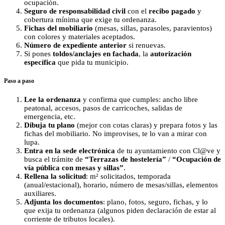
ocupación.
Seguro de responsabilidad civil
con el
recibo pagado
y
cobertura mínima que exige tu ordenanza.
Fichas del mobiliario
(mesas, sillas, parasoles, paravientos)
con colores y materiales aceptados.
Número de expediente anterior
si renuevas.
Si pones
toldos/anclajes en fachada
, la
autorización
específica
que pida tu municipio.
Paso a paso
Lee la ordenanza
y confirma que cumples: ancho libre
peatonal, accesos, pasos de carricoches, salidas de
emergencia, etc.
Dibuja tu plano
(mejor con cotas claras) y prepara fotos y las
fichas del mobiliario. No improvises, te lo van a mirar con
lupa.
Entra en la sede electrónica
de tu ayuntamiento con Cl@ve y
busca el trámite de
“Terrazas de hostelería”
/
“Ocupación de
vía pública con mesas y sillas”
.
Rellena la solicitud
: m² solicitados, temporada
(anual/estacional), horario, número de mesas/sillas, elementos
auxiliares.
Adjunta los documentos
: plano, fotos, seguro, fichas, y lo
que exija tu ordenanza (algunos piden declaración de estar al
corriente de tributos locales).