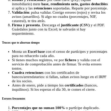
inmobiliario) mete
base, rendimiento neto, gastos deducibles
si aplica y las
retenciones
soportadas. Reparte por porcentaje.
Validación
: pulsa validar. Corrige errores (rojos) y revisa los
avisos (amarillos). Si algo no cuadra (porcentajes, NIF,
catastral), te tira atrás.
Firma y presenta
. Descarga el
justificante (CSV)
y el PDF.
Guárdalos junto con tu Excel; te salvarán si hay
requerimiento.
Trucos que te ahorran tiempo
Monta un
Excel base
con el censo de partícipes y porcentajes
para no rehacerlo cada año.
Si tienes muchos registros, ve por
fichero
y valida con el
servicio de comprobación antes de firmar. Te evita errores
tontos.
Cuadra retenciones
con los certificados de
bancos/arrendatarios: si fallan, saltan avisos luego en el IRPF
de los socios.
Antes de enero, pide a tiempo los
certificados
(bancos,
inquilinos). Si los esperas el día 30, te comes el cierre.
Errores frecuentes
Porcentajes que no suman 100%
o partícipe duplicado.