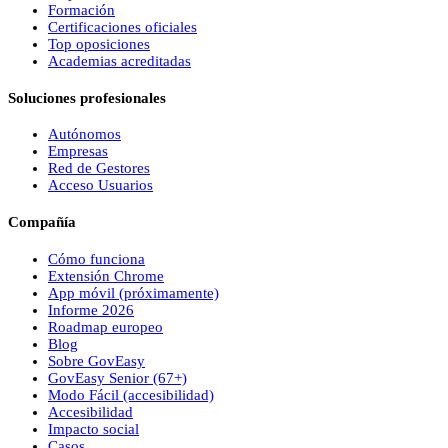
Formación
Certificaciones oficiales
Top oposiciones
Academias acreditadas
Soluciones profesionales
Autónomos
Empresas
Red de Gestores
Acceso Usuarios
Compañía
Cómo funciona
Extensión Chrome
App móvil (próximamente)
Informe 2026
Roadmap europeo
Blog
Sobre
Gov
Easy
Gov
Easy
Senior (67+)
Modo Fácil (accesibilidad)
Accesibilidad
Impacto social
Casos