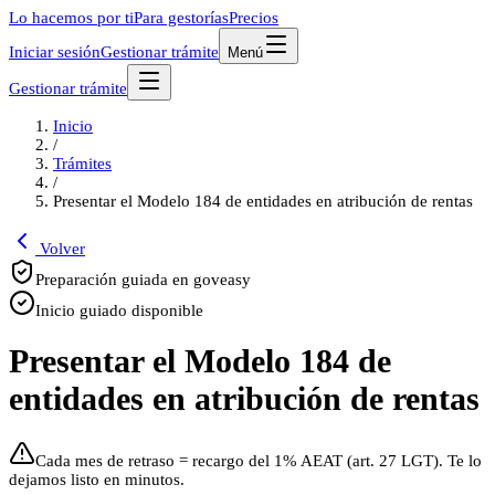
Lo hacemos por ti
Para gestorías
Precios
Iniciar sesión
Gestionar trámite
Menú
Gestionar trámite
Inicio
/
Trámites
/
Presentar el Modelo 184 de entidades en atribución de rentas
Volver
Preparación guiada en goveasy
Inicio guiado disponible
Presentar el Modelo 184 de
entidades en atribución de rentas
Cada mes de retraso = recargo del 1% AEAT (art. 27 LGT). Te lo
dejamos listo en minutos.