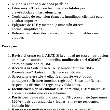
NIF de la entidad y de cada partícipe.
Libro mayor/Excel con los
importes totales
por
clave/subclave y las
retenciones
.
Certificados de retención (bancos, inquilinos, clientes) para
cuadrar importes.
Epígrafes de IAE y método (estimación directa
normal/simplificada).
Referencias catastrales y dirección de los inmuebles con
alquiler.
Paso a paso
Revisa el censo
en la AEAT. Si la entidad no está en atribución
de rentas o cambió el domicilio,
modifícalo en el 036/037
antes de liarte con el 184.
Accede a la Sede
de la AEAT y busca “Modelo 184 –
Presentación”. Entra con Cl@ve o certificado.
Selecciona ejercicio
y elige
formulario web
(pocos
partícipes) o
fichero
(muchos registros). Si vas por fichero,
respeta los diseños de registro y valida antes.
Identificación de la entidad
: NIF, domicilio, IAE y marca las
claves
de rentas que vas a informar.
Partícipes
: da de alta uno por uno. NIF, porcentaje (que
sume
100%
), país de residencia y fechas. Si hay no residentes,
indícalo bien.
Rentas y retenciones
: por cada clave (p.ej., capital