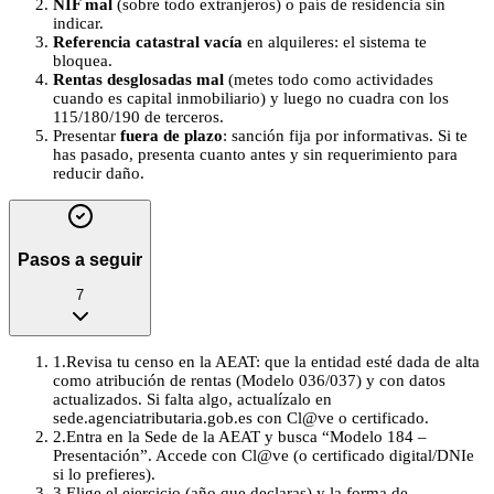
NIF mal
(sobre todo extranjeros) o país de residencia sin
indicar.
Referencia catastral vacía
en alquileres: el sistema te
bloquea.
Rentas desglosadas mal
(metes todo como actividades
cuando es capital inmobiliario) y luego no cuadra con los
115/180/190 de terceros.
Presentar
fuera de plazo
: sanción fija por informativas. Si te
has pasado, presenta cuanto antes y sin requerimiento para
reducir daño.
Pasos a seguir
7
1
.
Revisa tu censo en la AEAT: que la entidad esté dada de alta
como atribución de rentas (Modelo 036/037) y con datos
actualizados. Si falta algo, actualízalo en
sede.agenciatributaria.gob.es con Cl@ve o certificado.
2
.
Entra en la Sede de la AEAT y busca “Modelo 184 –
Presentación”. Accede con Cl@ve (o certificado digital/DNIe
si lo prefieres).
3
.
Elige el ejercicio (año que declaras) y la forma de