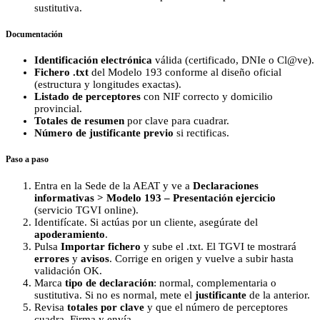
sustitutiva.
Documentación
Identificación electrónica
válida (certificado, DNIe o Cl@ve).
Fichero .txt
del Modelo 193 conforme al diseño oficial
(estructura y longitudes exactas).
Listado de perceptores
con NIF correcto y domicilio
provincial.
Totales de resumen
por clave para cuadrar.
Número de justificante previo
si rectificas.
Paso a paso
Entra en la Sede de la AEAT y ve a
Declaraciones
informativas > Modelo 193 – Presentación ejercicio
(servicio TGVI online).
Identifícate. Si actúas por un cliente, asegúrate del
apoderamiento
.
Pulsa
Importar fichero
y sube el .txt. El TGVI te mostrará
errores
y
avisos
. Corrige en origen y vuelve a subir hasta
validación OK.
Marca
tipo de declaración
: normal, complementaria o
sustitutiva. Si no es normal, mete el
justificante
de la anterior.
Revisa
totales por clave
y que el número de perceptores
cuadra. Firma y envía.