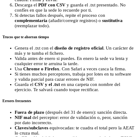
Descarga el
PDF con CSV
y guarda el .txt presentado. No
confíes en que la sede lo recuerde por ti.
Si detectas fallos después, repite el proceso con
complementaria
(añadir/corregir registros) o
sustitutiva
(reemplazar todo).
Trucos que te ahorran tiempo
Genera el .txt con el
diseño de registro oficial
. Un carácter de
más y te tumba el fichero.
Valida antes de enero si puedes. En enero la sede va lenta y
cualquier error te arruina la tarde.
Usa
Chrome o Firefox
. Con Safari a veces casca la firma.
Si tienes muchos perceptores, trabaja por lotes en tu software
y valida parcial para cazar errores de NIF.
Guarda el
CSV y el .txt
en una carpeta con nombre del
ejercicio. Te salvará cuando toque rectificar.
Errores frecuentes
Fuera de plazo
(después del 31 de enero): sanción directa.
NIF mal
del perceptor: error de validación o, peor, sanción
por dato incorrecto.
Claves/subclaves
equivocadas: te cuadra el total pero la AEAT
lo cruza mal.