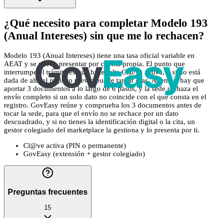
¿Qué necesito para completar Modelo 193
(Anual Intereses) sin que me lo rechacen?
Modelo 193 (Anual Intereses) tiene una tasa oficial variable en
AEAT y se puede presentar por cuenta propia. El punto que
interrumpe el trámite es que hace falta Cl@ve activa, y si no está
dada de alta el registro previo puede tardar días. Además, hay que
aportar 3 documentos a lo largo de 6 pasos, y la sede rechaza el
envío completo si un solo dato no coincide con el que consta en el
registro. GovEasy reúne y comprueba los 3 documentos antes de
tocar la sede, para que el envío no se rechace por un dato
descuadrado, y si no tienes la identificación digital o la cita, un
gestor colegiado del marketplace la gestiona y lo presenta por ti.
Cl@ve activa (PIN o permanente)
GovEasy (extensión + gestor colegiado)
Preguntas frecuentes
15