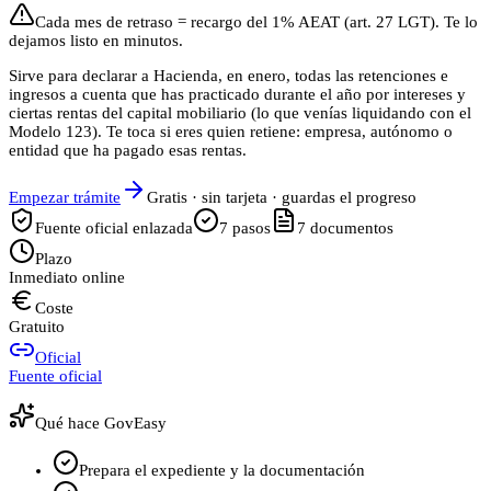
Cada mes de retraso = recargo del 1% AEAT (art. 27 LGT). Te lo
dejamos listo en minutos.
Sirve para declarar a Hacienda, en enero, todas las retenciones e
ingresos a cuenta que has practicado durante el año por intereses y
ciertas rentas del capital mobiliario (lo que venías liquidando con el
Modelo 123). Te toca si eres quien retiene: empresa, autónomo o
entidad que ha pagado esas rentas.
Empezar trámite
Gratis · sin tarjeta · guardas el progreso
Fuente oficial enlazada
7
pasos
7
documentos
Plazo
Inmediato online
Coste
Gratuito
Oficial
Fuente oficial
Qué hace GovEasy
Prepara el expediente y la documentación