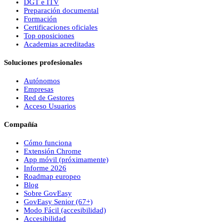
DGT e ITV
Preparación documental
Formación
Certificaciones oficiales
Top oposiciones
Academias acreditadas
Soluciones profesionales
Autónomos
Empresas
Red de Gestores
Acceso Usuarios
Compañía
Cómo funciona
Extensión Chrome
App móvil (próximamente)
Informe 2026
Roadmap europeo
Blog
Sobre
Gov
Easy
Gov
Easy
Senior (67+)
Modo Fácil (accesibilidad)
Accesibilidad