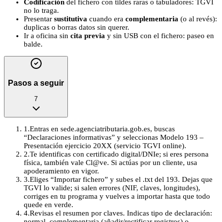
Codificación
del fichero con tildes raras o tabuladores: TGVI
no lo traga.
Presentar
sustitutiva
cuando era
complementaria
(o al revés):
duplicas o borras datos sin querer.
Ir a oficina sin
cita previa
y sin USB con el fichero: paseo en
balde.
Pasos a seguir
7
1
.
Entras en sede.agenciatributaria.gob.es, buscas
“Declaraciones informativas” y seleccionas Modelo 193 –
Presentación ejercicio 20XX (servicio TGVI online).
2
.
Te identificas con certificado digital/DNIe; si eres persona
física, también vale Cl@ve. Si actúas por un cliente, usa
apoderamiento en vigor.
3
.
Eliges “Importar fichero” y subes el .txt del 193. Dejas que
TGVI lo valide; si salen errores (NIF, claves, longitudes),
corriges en tu programa y vuelves a importar hasta que todo
quede en verde.
4
.
Revisas el resumen por claves. Indicas tipo de declaración:
normal, complementaria (añadir/rectificar registros) o