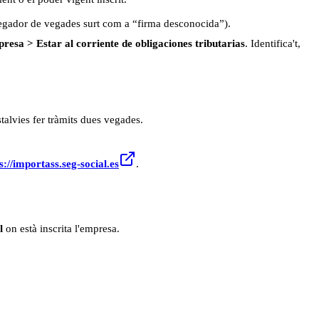
gador de vegades surt com a “firma desconocida”).
resa > Estar al corriente de obligaciones tributarias
. Identifica't,
stalvies fer tràmits dues vegades.
s://importass.seg-social.es
.
l
on està inscrita l'empresa.