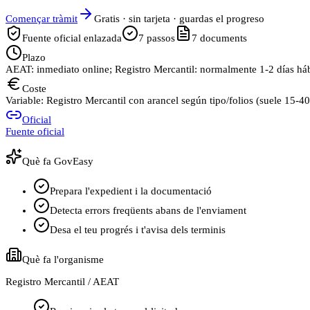
Començar tràmit
Gratis · sin tarjeta · guardas el progreso
Fuente oficial enlazada
7
passos
7
documents
Plazo
AEAT: inmediato online; Registro Mercantil: normalmente 1-2 días hábil
Coste
Variable: Registro Mercantil con arancel según tipo/folios (suele 15-40
Oficial
Fuente oficial
Què fa GovEasy
Prepara l'expedient i la documentació
Detecta errors freqüents abans de l'enviament
Desa el teu progrés i t'avisa dels terminis
Què fa l'organisme
Registro Mercantil / AEAT