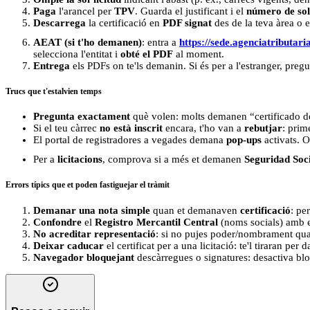
Paga
l'arancel per
TPV
. Guarda el justificant i el
número de sol·
Descarrega
la certificació en
PDF signat
des de la teva àrea o e
AEAT (si t'ho demanen)
: entra a
https://sede.agenciatributari
selecciona l'entitat i
obté el PDF
al moment.
Entrega
els PDFs on te'ls demanin. Si és per a l'estranger, preg
Trucs que t'estalvien temps
Pregunta exactament
què volen: molts demanen “certificado d
Si el teu càrrec
no està inscrit
encara, t'ho van a
rebutjar
: prim
El portal de registradores a vegades demana
pop-ups
activats. 
Per a
licitacions
, comprova si a més et demanen
Seguridad Soc
Errors típics que et poden fastiguejar el tràmit
Demanar una nota simple
quan et demanaven
certificació
: pe
Confondre
el
Registro Mercantil Central
(noms socials) amb el
No acreditar representació
: si no pujes poder/nombrament quan
Deixar caducar
el certificat per a una licitació: te'l tiraran pe
Navegador bloquejant
descàrregues o signatures: desactiva bl