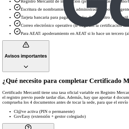
Registro Mercantil de inscripción (provincia; si tienes tomo/
Escritura de nombramiento de administrador o poder vigente 
Tarjeta bancaria para pagar aranceles del Registro Mercantil
Correo electrónico operativo (te llega ahí la certificación fi
Para AEAT: apoderamiento en AEAT si lo hace un tercero (a
Avisos importantes
¿Qué necesito para completar Certificado M
Certificado Mercantil tiene una tasa oficial variable en Registro Merca
el registro previo puede tardar días. Además, hay que aportar 4 docume
comprueba los 4 documentos antes de tocar la sede, para que el envío no
Cl@ve activa (PIN o permanente)
GovEasy (extensión + gestor colegiado)