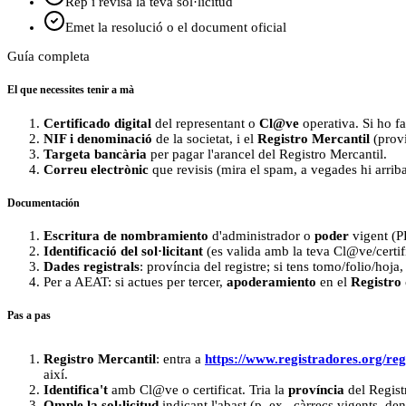
Rep i revisa la teva sol·licitud
Emet la resolució o el document oficial
Guía completa
El que necessites tenir a mà
Certificado digital
del representant o
Cl@ve
operativa. Si ho fa
NIF i denominació
de la societat, i el
Registro Mercantil
(proví
Targeta bancària
per pagar l'arancel del Registro Mercantil.
Correu electrònic
que revisis (mira el spam, a vegades hi arriba
Documentación
Escritura de nombramiento
d'administrador o
poder
vigent (PD
Identificació del sol·licitant
(es valida amb la teva Cl@ve/certifi
Dades registrals
: província del registre; si tens tomo/folio/hoja,
Per a AEAT: si actues per tercer,
apoderamiento
en el
Registro
Pas a pas
Registro Mercantil
: entra a
https://www.registradores.org/reg
així.
Identifica't
amb Cl@ve o certificat. Tria la
província
del Registr
Omple la sol·licitud
indicant l'abast (p. ex., càrrecs vigents, d