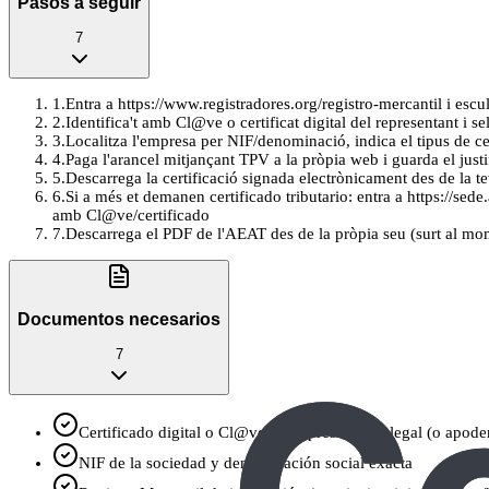
Pasos a seguir
7
1
.
Entra a https://www.registradores.org/registro-mercantil i escu
2
.
Identifica't amb Cl@ve o certificat digital del representant i se
3
.
Localitza l'empresa per NIF/denominació, indica el tipus de ce
4
.
Paga l'arancel mitjançant TPV a la pròpia web i guarda el justi
5
.
Descarrega la certificació signada electrònicament des de la te
6
.
Si a més et demanen certificado tributario: entra a https://sede
amb Cl@ve/certificado
7
.
Descarrega el PDF de l'AEAT des de la pròpia seu (surt al mo
Documentos necesarios
7
Certificado digital o Cl@ve del representante legal (o apode
NIF de la sociedad y denominación social exacta