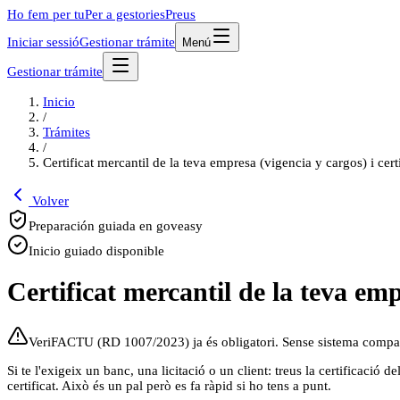
Ho fem per tu
Per a gestories
Preus
Iniciar sessió
Gestionar trámite
Menú
Gestionar trámite
Inicio
/
Trámites
/
Certificat mercantil de la teva empresa (vigencia y cargos) i cer
Volver
Preparación guiada en goveasy
Inicio guiado disponible
Certificat mercantil de la teva em
VeriFACTU (RD 1007/2023) ja és obligatori. Sense sistema compat
Si te l'exigeix un banc, una licitació o un client: treus la certificació
certificat. Això és un pal però es fa ràpid si ho tens a punt.