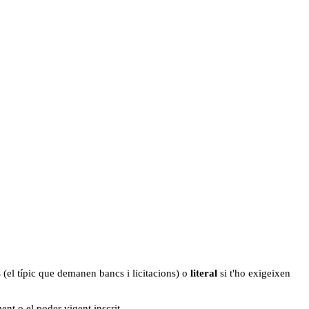
s
(el típic que demanen bancs i licitacions) o
literal
si t'ho exigeixen
nt o el poder vigent inscrit.