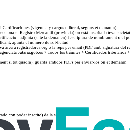
ll Certificaciones (vigencia y cargos o literal, segons et demanin)
lecciona el Registro Mercantil (província) on està inscrita la teva societa
rtificació i adjunta (si te la demanen) l'escriptura de nombrament o el p
ficant; apunta el número de sol·licitud
va àrea a registradores.org o la reps per email (PDF amb signatura del r
.agenciatributaria.gob.es > Todos los trámites > Certificados tributarios >
ment si tot quadra); guarda ambdós PDFs per enviar-los on et demanin
rado con poder inscrito) de la sociedad