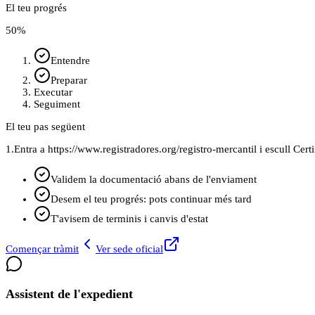
El teu progrés
50
%
Entendre
Preparar
Executar
Seguiment
El teu pas següent
1.
Entra a https://www.registradores.org/registro-mercantil i escull Cert
Validem la documentació abans de l'enviament
Desem el teu progrés: pots continuar més tard
T'avisem de terminis i canvis d'estat
Començar tràmit
Ver sede oficial
Assistent de l'expedient