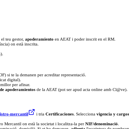
 el teu gestor,
apoderamiento
en AEAT i poder inscrit en el RM.
ncia) on està inscrita.
).
F) si te la demanen per acreditar representació.
cat digital).
 millor per afinar.
 de apoderamientos
de la AEAT (pot ser apud acta online amb Cl@ve).
istro-mercantil
i tria
Certificaciones
. Selecciona
vigencia y cargo
o Mercantil on està la societat i localitza-la per
NIF/denominació
.
enominació, domicili). Si et ho demanen,
adjunta
l'escriptura de nombrame