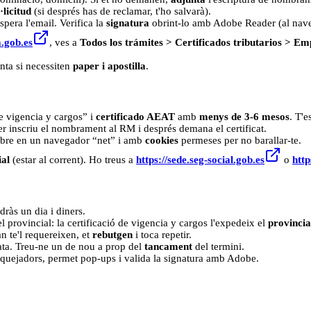
licitud
(si després has de reclamar, t'ho salvarà).
spera l'email. Verifica la
signatura
obrint-lo amb Adobe Reader (al nave
a.gob.es
, ves a
Todos los trámites > Certificados tributarios > Emp
unta si necessiten
paper i apostilla
.
e vigencia y cargos” i
certificado AEAT
amb
menys de 3-6 mesos
. T'e
er inscriu el nombrament al RM i després demana el certificat.
Obre en un navegador “net” i amb
cookies
permeses per no barallar-te.
ial
(estar al corrent). Ho treus a
https://sede.seg-social.gob.es
o
http
rdràs un dia i diners.
 provincial: la certificació de vigencia y cargos l'expedeix el
provincia
 te'l requereixen, et
rebutgen
i toca repetir.
r data. Treu-ne un de nou a prop del
tancament
del termini.
oquejadors, permet pop-ups i valida la signatura amb Adobe.