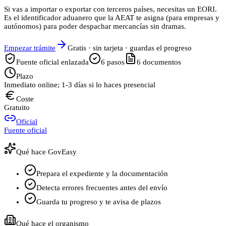
Si vas a importar o exportar con terceros países, necesitas un EORI.
Es el identificador aduanero que la AEAT te asigna (para empresas y
autónomos) para poder despachar mercancías sin dramas.
Empezar trámite
Gratis · sin tarjeta · guardas el progreso
Fuente oficial enlazada
6
pasos
6
documentos
Plazo
Inmediato online; 1-3 días si lo haces presencial
Coste
Gratuito
Oficial
Fuente oficial
Qué hace GovEasy
Prepara el expediente y la documentación
Detecta errores frecuentes antes del envío
Guarda tu progreso y te avisa de plazos
Qué hace el organismo