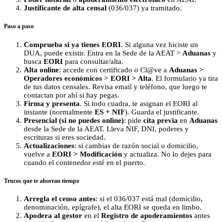
Justificante de alta censal
(036/037) ya tramitado.
Paso a paso
Comprueba si ya tienes EORI
. Si alguna vez hiciste un
DUA, puede existir. Entra en la Sede de la AEAT >
Aduanas
y
busca
EORI
para consultar/alta.
Alta online
: accede con certificado o Cl@ve a
Aduanas >
Operadores económicos > EORI > Alta
. El formulario ya tira
de tus datos censales. Revisa email y teléfono, que luego te
contactan por ahí si hay pegas.
Firma y presenta
. Si todo cuadra, te asignan el EORI al
instante (normalmente
ES + NIF
). Guarda el justificante.
Presencial (si no puedes online)
: pide
cita previa
en
Aduanas
desde la Sede de la AEAT. Lleva NIF, DNI, poderes y
escrituras si eres sociedad.
Actualizaciones
: si cambias de razón social o domicilio,
vuelve a
EORI > Modificación
y actualiza. No lo dejes para
cuando el contenedor esté en el puerto.
Trucos que te ahorran tiempo
Arregla el censo antes
: si el 036/037 está mal (domicilio,
denominación, epígrafe), el alta EORI se queda en limbo.
Apodera al gestor
en el
Registro de apoderamientos
antes