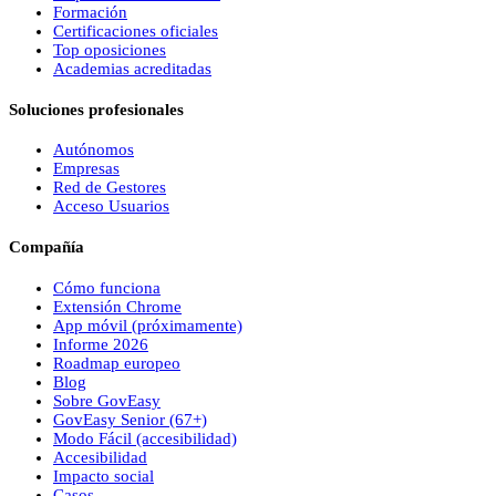
Formación
Certificaciones oficiales
Top oposiciones
Academias acreditadas
Soluciones profesionales
Autónomos
Empresas
Red de Gestores
Acceso Usuarios
Compañía
Cómo funciona
Extensión Chrome
App móvil (próximamente)
Informe 2026
Roadmap europeo
Blog
Sobre
Gov
Easy
Gov
Easy
Senior (67+)
Modo Fácil (accesibilidad)
Accesibilidad
Impacto social
Casos