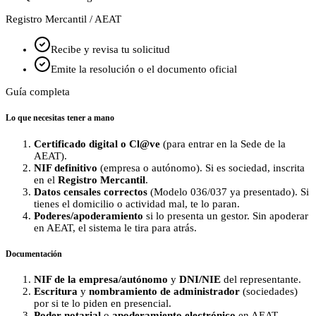
Registro Mercantil / AEAT
Recibe y revisa tu solicitud
Emite la resolución o el documento oficial
Guía completa
Lo que necesitas tener a mano
Certificado digital o Cl@ve
(para entrar en la Sede de la
AEAT).
NIF definitivo
(empresa o autónomo). Si es sociedad, inscrita
en el
Registro Mercantil
.
Datos censales correctos
(Modelo 036/037 ya presentado). Si
tienes el domicilio o actividad mal, te lo paran.
Poderes/apoderamiento
si lo presenta un gestor. Sin apoderar
en AEAT, el sistema le tira para atrás.
Documentación
NIF de la empresa/autónomo
y
DNI/NIE
del representante.
Escritura
y
nombramiento de administrador
(sociedades)
por si te lo piden en presencial.
Poder notarial
o
apoderamiento electrónico
en AEAT.