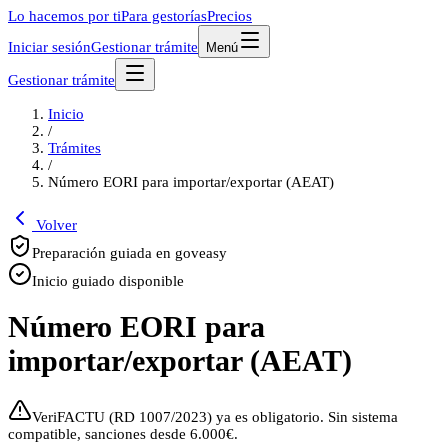
Lo hacemos por ti
Para gestorías
Precios
Iniciar sesión
Gestionar trámite
Menú
Gestionar trámite
Inicio
/
Trámites
/
Número EORI para importar/exportar (AEAT)
Volver
Preparación guiada en goveasy
Inicio guiado disponible
Número EORI para
importar/exportar (AEAT)
VeriFACTU (RD 1007/2023) ya es obligatorio. Sin sistema
compatible, sanciones desde 6.000€.