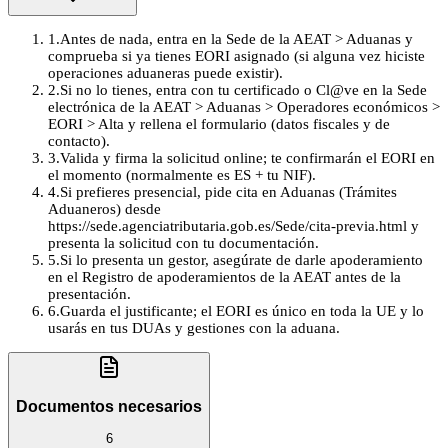
1
.
Antes de nada, entra en la Sede de la AEAT > Aduanas y
comprueba si ya tienes EORI asignado (si alguna vez hiciste
operaciones aduaneras puede existir).
2
.
Si no lo tienes, entra con tu certificado o Cl@ve en la Sede
electrónica de la AEAT > Aduanas > Operadores económicos >
EORI > Alta y rellena el formulario (datos fiscales y de
contacto).
3
.
Valida y firma la solicitud online; te confirmarán el EORI en
el momento (normalmente es ES + tu NIF).
4
.
Si prefieres presencial, pide cita en Aduanas (Trámites
Aduaneros) desde
https://sede.agenciatributaria.gob.es/Sede/cita-previa.html y
presenta la solicitud con tu documentación.
5
.
Si lo presenta un gestor, asegúrate de darle apoderamiento
en el Registro de apoderamientos de la AEAT antes de la
presentación.
6
.
Guarda el justificante; el EORI es único en toda la UE y lo
usarás en tus DUAs y gestiones con la aduana.
Documentos necesarios
6