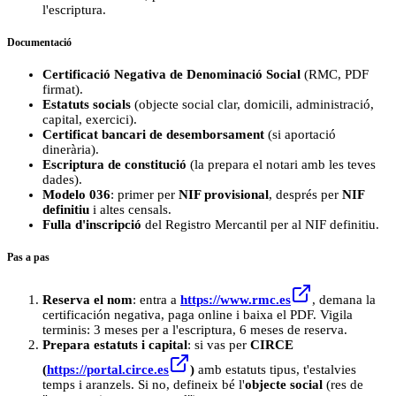
l'escriptura.
Documentació
Certificació Negativa de Denominació Social
(RMC, PDF
firmat).
Estatuts socials
(objecte social clar, domicili, administració,
capital, exercici).
Certificat bancari de desemborsament
(si aportació
dinerària).
Escriptura de constitució
(la prepara el notari amb les teves
dades).
Modelo 036
: primer per
NIF provisional
, després per
NIF
definitiu
i altes censals.
Fulla d'inscripció
del Registro Mercantil per al NIF definitiu.
Pas a pas
Reserva el nom
: entra a
https://www.rmc.es
, demana la
certificación negativa, paga online i baixa el PDF. Vigila
terminis: 3 meses per a l'escriptura, 6 meses de reserva.
Prepara estatuts i capital
: si vas per
CIRCE
(
https://portal.circe.es
)
amb estatuts tipus, t'estalvies
temps i aranzels. Si no, defineix bé l'
objecte social
(res de