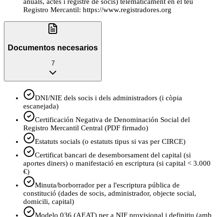
anuals, actes i registre de socis) telemàticament en el teu
Registro Mercantil: https://www.registradores.org
Documentos necesarios
7
DNI/NIE dels socis i dels administradors (i còpia
escanejada)
Certificación Negativa de Denominación Social del
Registro Mercantil Central (PDF firmado)
Estatuts socials (o estatuts tipus si vas per CIRCE)
Certificat bancari de desemborsament del capital (si
aportes diners) o manifestació en escriptura (si capital < 3.000
€)
Minuta/borborrador per a l'escriptura pública de
constitució (dades de socis, administrador, objecte social,
domicili, capital)
Modelo 036 (AEAT) per a NIF provisional i definitiu (amb