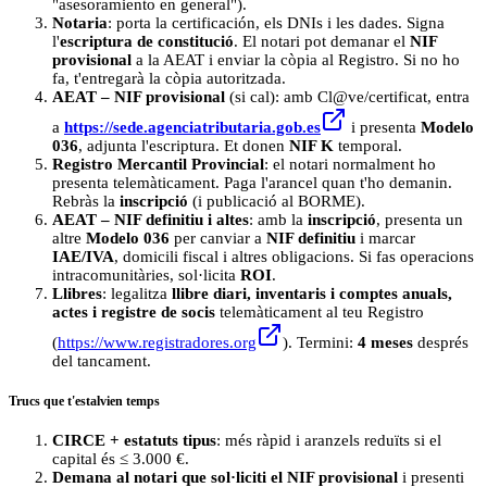
"asesoramiento en general").
Notaria
: porta la certificación, els DNIs i les dades. Signa
l'
escriptura de constitució
. El notari pot demanar el
NIF
provisional
a la AEAT i enviar la còpia al Registro. Si no ho
fa, t'entregarà la còpia autoritzada.
AEAT – NIF provisional
(si cal): amb Cl@ve/certificat, entra
a
https://sede.agenciatributaria.gob.es
i presenta
Modelo
036
, adjunta l'escriptura. Et donen
NIF K
temporal.
Registro Mercantil Provincial
: el notari normalment ho
presenta telemàticament. Paga l'arancel quan t'ho demanin.
Rebràs la
inscripció
(i publicació al BORME).
AEAT – NIF definitiu i altes
: amb la
inscripció
, presenta un
altre
Modelo 036
per canviar a
NIF definitiu
i marcar
IAE/IVA
, domicili fiscal i altres obligacions. Si fas operacions
intracomunitàries, sol·licita
ROI
.
Llibres
: legalitza
llibre diari, inventaris i comptes anuals,
actes i registre de socis
telemàticament al teu Registro
(
https://www.registradores.org
). Termini:
4 meses
després
del tancament.
Trucs que t'estalvien temps
CIRCE + estatuts tipus
: més ràpid i aranzels reduïts si el
capital és ≤ 3.000 €.
Demana al notari que sol·liciti el NIF provisional
i presenti