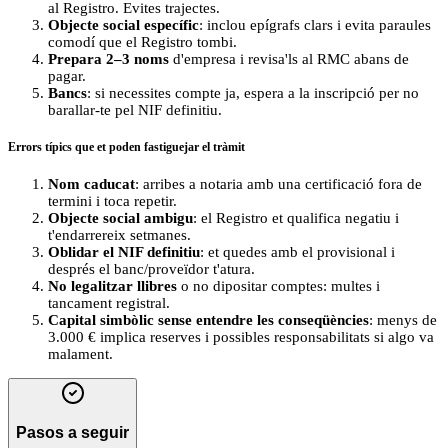
al Registro. Evites trajectes.
Objecte social específic
: inclou epígrafs clars i evita paraules
comodí que el Registro tombi.
Prepara 2–3 noms
d'empresa i revisa'ls al RMC abans de
pagar.
Bancs
: si necessites compte ja, espera a la inscripció per no
barallar-te pel NIF definitiu.
Errors típics que et poden fastiguejar el tràmit
Nom caducat
: arribes a notaria amb una certificació fora de
termini i toca repetir.
Objecte social ambigu
: el Registro et qualifica negatiu i
t'endarrereix setmanes.
Oblidar el NIF definitiu
: et quedes amb el provisional i
després el banc/proveïdor t'atura.
No legalitzar llibres
o no dipositar comptes: multes i
tancament registral.
Capital simbòlic sense entendre les conseqüències
: menys de
3.000 € implica reserves i possibles responsabilitats si algo va
malament.
Pasos a seguir