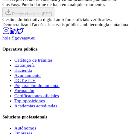
GovEasy. Puedo darme de baja en cualquier momento.
Recibir checklist (PDF)
Gestió administrativa digital amb fonts oficials verificades.
Democratitzant l'accés als serveis públics amb tecnologia ciutadana.
hola@goveasy.eu
Operativa pública
Catálogo de trámites
Extranjería
Hacienda
Ayuntamiento
DGT e ITV
Preparación documental
Formación
Certificaciones oficiales
Top oposiciones
Academias acreditadas
Solucions professionals
Autónomos
Empreses