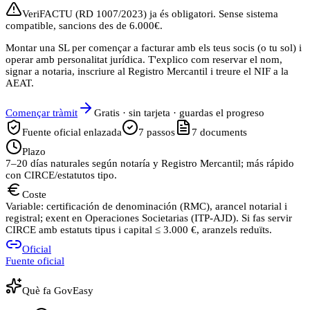
VeriFACTU (RD 1007/2023) ja és obligatori. Sense sistema
compatible, sancions des de 6.000€.
Montar una SL per començar a facturar amb els teus socis (o tu sol) i
operar amb personalitat jurídica. T'explico com reservar el nom,
signar a notaria, inscriure al Registro Mercantil i treure el NIF a la
AEAT.
Començar tràmit
Gratis · sin tarjeta · guardas el progreso
Fuente oficial enlazada
7
passos
7
documents
Plazo
7–20 días naturales según notaría y Registro Mercantil; más rápido
con CIRCE/estatutos tipo.
Coste
Variable: certificación de denominación (RMC), arancel notarial i
registral; exent en Operaciones Societarias (ITP‑AJD). Si fas servir
CIRCE amb estatuts tipus i capital ≤ 3.000 €, aranzels reduïts.
Oficial
Fuente oficial
Què fa GovEasy