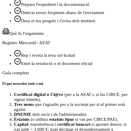
Prepara l'expedient i la documentació
Detecta errors freqüents abans de l'enviament
Desa el teu progrés i t'avisa dels terminis
Què fa l'organisme
Registro Mercantil / AEAT
Rep i revisa la teva sol·licitud
Emet la resolució o el document oficial
Guía completa
El que necessites tenir a mà
Certificat digital o Cl@ve
(per a la AEAT i, si fas CIRCE, per
signar tràmits).
Tres noms
que t'agradin per a la societat per si el primer està
agafat.
DNI/NIE
dels socis i de l'administrador.
Estatuts
(o utilitza
estatuts tipus
si vas per CIRCE/PAE).
Capital
: transferència i
certificat bancari
si aportes diners; si
vas amb < 3.000 €, pots declarar el desemborsament a