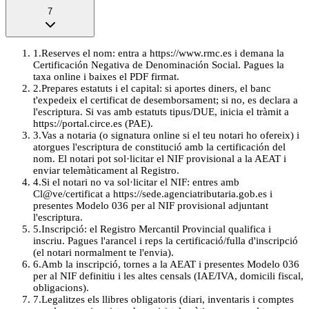
7
1
.
Reserves el nom: entra a https://www.rmc.es i demana la
Certificación Negativa de Denominación Social. Pagues la
taxa online i baixes el PDF firmat.
2
.
Prepares estatuts i el capital: si aportes diners, el banc
t'expedeix el certificat de desemborsament; si no, es declara a
l'escriptura. Si vas amb estatuts tipus/DUE, inicia el tràmit a
https://portal.circe.es (PAE).
3
.
Vas a notaria (o signatura online si el teu notari ho ofereix) i
atorgues l'escriptura de constitució amb la certificación del
nom. El notari pot sol·licitar el NIF provisional a la AEAT i
enviar telemàticament al Registro.
4
.
Si el notari no va sol·licitar el NIF: entres amb
Cl@ve/certificat a https://sede.agenciatributaria.gob.es i
presentes Modelo 036 per al NIF provisional adjuntant
l'escriptura.
5
.
Inscripció: el Registro Mercantil Provincial qualifica i
inscriu. Pagues l'arancel i reps la certificació/fulla d'inscripció
(el notari normalment te l'envia).
6
.
Amb la inscripció, tornes a la AEAT i presentes Modelo 036
per al NIF definitiu i les altes censals (IAE/IVA, domicili fiscal,
obligacions).
7
.
Legalitzes els llibres obligatoris (diari, inventaris i comptes