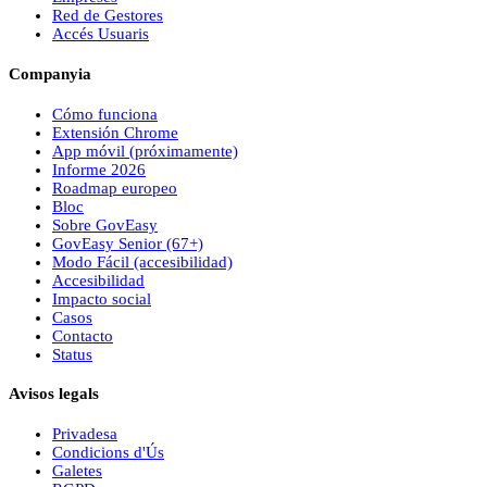
Red de Gestores
Accés Usuaris
Companyia
Cómo funciona
Extensión Chrome
App móvil (próximamente)
Informe 2026
Roadmap europeo
Bloc
Sobre
Gov
Easy
Gov
Easy
Senior (67+)
Modo Fácil (accesibilidad)
Accesibilidad
Impacto social
Casos
Contacto
Status
Avisos legals
Privadesa
Condicions d'Ús
Galetes