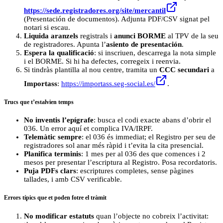
https://sede.registradores.org/site/mercantil
(Presentación de documentos). Adjunta PDF/CSV signat pel
notari si escau.
Liquida aranzels
registrals i
anunci BORME
al TPV de la seu
de registradores. Apunta l’
asiento de presentación
.
Espera la qualificació
: si inscriuen, descarrega la nota simple
i el BORME. Si hi ha defectes, corregeix i reenvia.
Si tindràs plantilla al nou centre, tramita un
CCC secundari
a
Importass
:
https://importass.seg-social.es/
.
Trucs que t’estalvien temps
No inventis l’epígrafe
: busca el codi exacte abans d’obrir el
036. Un error aquí et complica IVA/IRPF.
Telemàtic sempre
: el 036 és immediat; el Registro per seu de
registradores sol anar més ràpid i t’evita la cita presencial.
Planifica terminis
: 1 mes per al 036 des que comences i 2
mesos per presentar l’escriptura al Registro. Posa recordatoris.
Puja PDFs clars
: escriptures completes, sense pàgines
tallades, i amb CSV verificable.
Errors típics que et poden fotre el tràmit
No modificar estatuts
quan l’objecte no cobreix l’activitat: