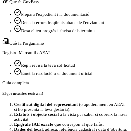
Què fa GovEasy
Prepara l'expedient i la documentació
Detecta errors freqüents abans de l'enviament
Desa el teu progrés i t'avisa dels terminis
Què fa l'organisme
Registro Mercantil / AEAT
Rep i revisa la teva sol·licitud
Emet la resolució o el document oficial
Guía completa
El que necessites tenir a mà
Certificat digital del representant
(o apoderament en AEAT
si ho presenta la teva gestoria).
Estatuts
i
objecte social
a la vista per saber si cobreix la nova
activitat.
Epígrafe IAE exacte
que correspon al que faràs.
Dades del local
: adreça, referència cadastral i data d’obertura;