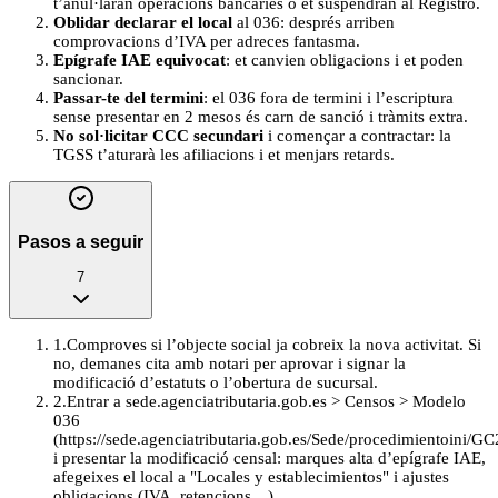
t’anul·laran operacions bancàries o et suspendran al Registro.
Oblidar declarar el local
al 036: després arriben
comprovacions d’IVA per adreces fantasma.
Epígrafe IAE equivocat
: et canvien obligacions i et poden
sancionar.
Passar-te del termini
: el 036 fora de termini i l’escriptura
sense presentar en 2 mesos és carn de sanció i tràmits extra.
No sol·licitar CCC secundari
i començar a contractar: la
TGSS t’aturarà les afiliacions i et menjars retards.
Pasos a seguir
7
1
.
Comproves si l’objecte social ja cobreix la nova activitat. Si
no, demanes cita amb notari per aprovar i signar la
modificació d’estatuts o l’obertura de sucursal.
2
.
Entrar a sede.agenciatributaria.gob.es > Censos > Modelo
036
(https://sede.agenciatributaria.gob.es/Sede/procedimientoini/GC
i presentar la modificació censal: marques alta d’epígrafe IAE,
afegeixes el local a "Locales y establecimientos" i ajustes
obligacions (IVA, retencions…).