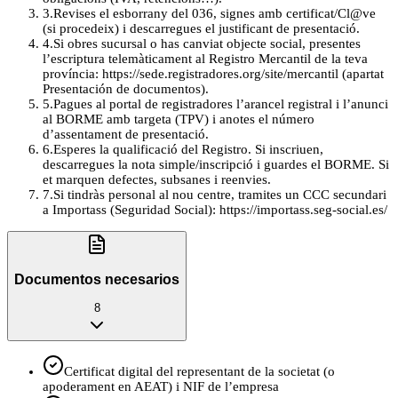
3
.
Revises el esborrany del 036, signes amb certificat/Cl@ve
(si procedeix) i descarregues el justificant de presentació.
4
.
Si obres sucursal o has canviat objecte social, presentes
l’escriptura telemàticament al Registro Mercantil de la teva
província: https://sede.registradores.org/site/mercantil (apartat
Presentación de documentos).
5
.
Pagues al portal de registradores l’arancel registral i l’anunci
al BORME amb targeta (TPV) i anotes el número
d’assentament de presentació.
6
.
Esperes la qualificació del Registro. Si inscriuen,
descarregues la nota simple/inscripció i guardes el BORME. Si
et marquen defectes, subsanes i reenvies.
7
.
Si tindràs personal al nou centre, tramites un CCC secundari
a Importass (Seguridad Social): https://importass.seg-social.es/
Documentos necesarios
8
Certificat digital del representant de la societat (o
apoderament en AEAT) i NIF de l’empresa