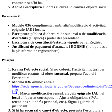
contracte si n’hi ha.
Acord i escriptura
si obres
sucursal
o canvies objecte social.
Documentació
Modelo 036
complimentat amb: alta/modificació d’activitat,
epígrafe IAE i locals.
Escriptura pública
d’obertura de sucursal o de
modificació
d’estatuts
(si aplica) i poder del presentant.
Escriptura de constitució/estatuts vigents
per al Registro.
Justificant de pagament
d’aranzels i
BORME
(ho liquides a
la plataforma de registradores).
Pas a pas
Revisa l’objecte social
. Si no cobreix l’activitat,
notari
per
modificar estatuts; si obres
sucursal
, prepara l’acord i
l’escriptura.
Modelo 036 online
: entra a
https://sede.agenciatributaria.gob.es/Sede/procedimientoini/GC
. Marca
modificación censal
, afegeix
epígrafe IAE
i el
local
a l’apartat corresponent. Ajusta obligacions (IVA,
retencions si tindràs personal, etc.). Signa i guarda el
justificant.
Si hi ha
sucursal
o
canvi d’objecte
, presenta l’escriptura a