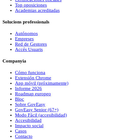
Top oposiciones
Academias acreditadas
Solucions professionals
Autónomos
Empreses
Red de Gestores
Accés Usuaris
Companyia
Cómo funciona
Extensión Chrome
App móvil (próximamente)
Informe 2026
Roadmap europeo
Bloc
Sobre
Gov
Easy
Gov
Easy
Senior (67+)
Modo Fácil (accesibilidad)
Accesibilidad
Impacto social
Casos
Contacto