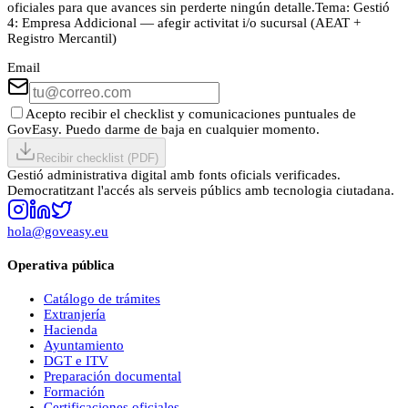
oficiales para que avances sin perderte ningún detalle.
Tema:
Gestió
4: Empresa Addicional — afegir activitat i/o sucursal (AEAT +
Registro Mercantil)
Email
Acepto recibir el checklist y comunicaciones puntuales de
GovEasy. Puedo darme de baja en cualquier momento.
Recibir checklist (PDF)
Gestió administrativa digital amb fonts oficials verificades.
Democratitzant l'accés als serveis públics amb tecnologia ciutadana.
hola@goveasy.eu
Operativa pública
Catálogo de trámites
Extranjería
Hacienda
Ayuntamiento
DGT e ITV
Preparación documental
Formación
Certificaciones oficiales