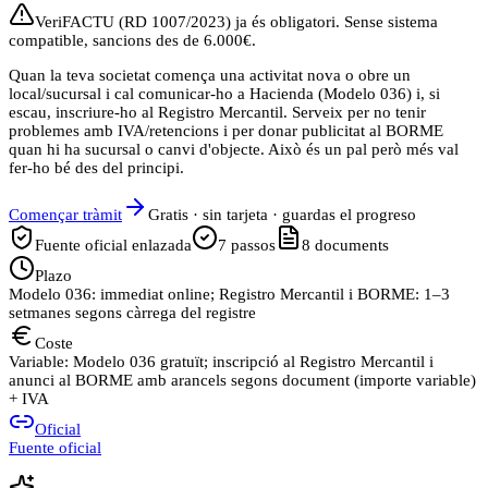
VeriFACTU (RD 1007/2023) ja és obligatori. Sense sistema
compatible, sancions des de 6.000€.
Quan la teva societat comença una activitat nova o obre un
local/sucursal i cal comunicar-ho a Hacienda (Modelo 036) i, si
escau, inscriure-ho al Registro Mercantil. Serveix per no tenir
problemes amb IVA/retencions i per donar publicitat al BORME
quan hi ha sucursal o canvi d'objecte. Això és un pal però més val
fer-ho bé des del principi.
Començar tràmit
Gratis · sin tarjeta · guardas el progreso
Fuente oficial enlazada
7
passos
8
documents
Plazo
Modelo 036: immediat online; Registro Mercantil i BORME: 1–3
setmanes segons càrrega del registre
Coste
Variable: Modelo 036 gratuït; inscripció al Registro Mercantil i
anunci al BORME amb arancels segons document (importe variable)
+ IVA
Oficial
Fuente oficial