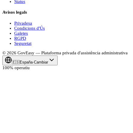
Status
Avisos legals
Privadesa
Condicions d'Ús
Galetes
RGPD
Seguretat
© 2026
Gov
Easy
— Plataforma privada d'assistència administrativa
🇪🇸
España
·
Cambiar
100% operatiu