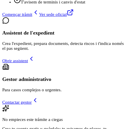
T'avisem de terminis i canvis d'estat
Començar tràmit
Ver sede oficial
Assistent de l'expedient
Crea l'expedient, prepara documents, detecta riscos i t'indica només
el pas següent.
Obrir assistent
Gestor administrativo
Para casos complejos o urgentes.
Contactar gestor
No empieces este trámite a ciegas
Crea tu cuenta gratis y guárdalo: te avisamos de plazos, te