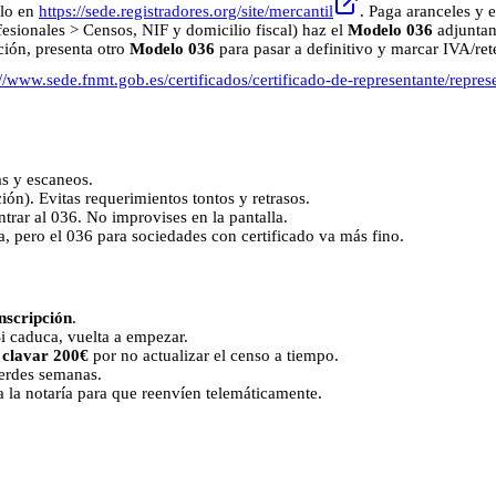
elo en
https://sede.registradores.org/site/mercantil
. Paga aranceles y e
esionales > Censos, NIF y domicilio fiscal) haz el
Modelo 036
adjuntand
ción, presenta otro
Modelo 036
para pasar a definitivo y marcar IVA/ret
://www.sede.fnmt.gob.es/certificados/certificado-de-representante/repres
las y escaneos.
ión). Evitas requerimientos tontos y retrasos.
trar al 036. No improvises en la pantalla.
, pero el 036 para sociedades con certificado va más fino.
nscripción
.
 Si caduca, vuelta a empezar.
e
clavar 200€
por no actualizar el censo a tiempo.
pierdes semanas.
 a la notaría para que reenvíen telemáticamente.