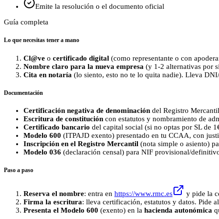
Emite la resolución o el documento oficial
Guía completa
Lo que necesitas tener a mano
Cl@ve
o
certificado digital
(como representante o con apodera
Nombre claro para la nueva empresa
(y 1-2 alternativas por s
Cita en notaría
(lo siento, esto no te lo quita nadie). Lleva DN
Documentación
Certificación negativa de denominación
del Registro Mercantil
Escritura de constitución
con estatutos y nombramiento de adm
Certificado bancario
del capital social (si no optas por SL de 1€
Modelo 600
(ITPAJD exento) presentado en tu CCAA, con justif
Inscripción en el Registro Mercantil
(nota simple o asiento) pa
Modelo 036
(declaración censal) para NIF provisional/definitivo
Paso a paso
Reserva el nombre
: entra en
https://www.rmc.es
y pide la ce
Firma la escritura
: lleva certificación, estatutos y datos. Pide a
Presenta el Modelo 600
(exento) en la
hacienda autonómica
qu