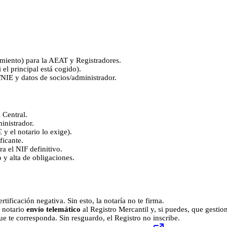
miento) para la AEAT y Registradores.
i el principal está cogido).
I/NIE y datos de socios/administrador.
 Central.
inistrador.
 y el notario lo exige).
icante.
ra el NIF definitivo.
 y alta de obligaciones.
rtificación negativa. Sin esto, la notaría no te firma.
l notario
envío telemático
al Registro Mercantil y, si puedes, que gestio
e te corresponda. Sin resguardo, el Registro no inscribe.