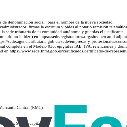
iva de denominación social” para el nombre de la nueva sociedad.
os/administrador; firmas la escritura y pides al notario remisión telemátic
la sede tributaria de tu comunidad autónoma y guardas el justificante.
 notario no lo hizo) en https://sede.registradores.org/site/mercantil adjun
ps://sede.agenciatributaria.gob.es/Sede/empresas-y-profesionales/censos-
ensal completa en el Modelo 036: epígrafes IAE, IVA, retenciones y domici
dad en https://www.sede.fnmt.gob.es/certificados/certificado-de-represen
 Mercantil Central (RMC)
nstituyes SL con capital)