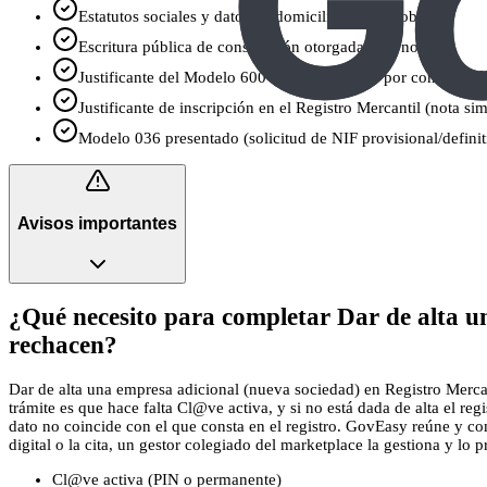
Estatutos sociales y datos de domicilio social y objeto
Escritura pública de constitución otorgada ante notario
Justificante del Modelo 600 (ITPAJD exento por constituci
Justificante de inscripción en el Registro Mercantil (nota si
Modelo 036 presentado (solicitud de NIF provisional/definiti
Avisos importantes
¿Qué necesito para completar Dar de alta u
rechacen?
Dar de alta una empresa adicional (nueva sociedad) en Registro Mercan
trámite es que hace falta Cl@ve activa, y si no está dada de alta el re
dato no coincide con el que consta en el registro. GovEasy reúne y com
digital o la cita, un gestor colegiado del marketplace la gestiona y lo pr
Cl@ve activa (PIN o permanente)