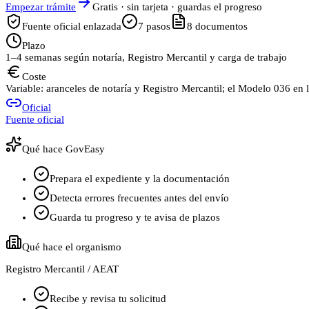
Empezar trámite
Gratis · sin tarjeta · guardas el progreso
Fuente oficial enlazada
7
pasos
8
documentos
Plazo
1–4 semanas según notaría, Registro Mercantil y carga de trabajo
Coste
Variable: aranceles de notaría y Registro Mercantil; el Modelo 036 en 
Oficial
Fuente oficial
Qué hace GovEasy
Prepara el expediente y la documentación
Detecta errores frecuentes antes del envío
Guarda tu progreso y te avisa de plazos
Qué hace el organismo
Registro Mercantil / AEAT
Recibe y revisa tu solicitud