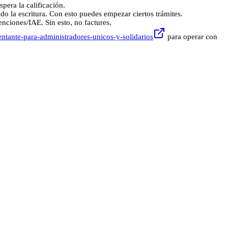
spera la calificación.
o la escritura. Con esto puedes empezar ciertos trámites.
enciones/IAE. Sin esto, no factures.
entante-para-administradores-unicos-y-solidarios
para operar con