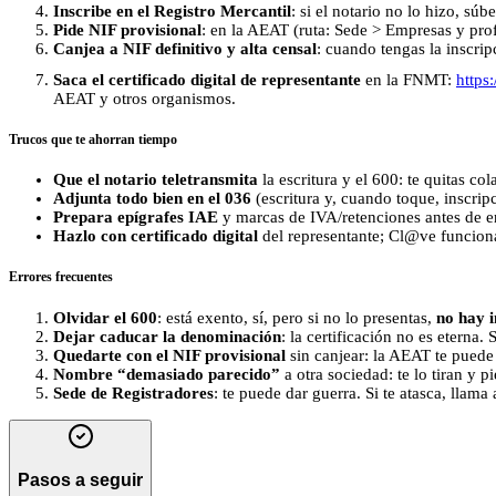
Inscribe en el Registro Mercantil
: si el notario no lo hizo, súb
Pide NIF provisional
: en la AEAT (ruta: Sede > Empresas y prof
Canjea a NIF definitivo y alta censal
: cuando tengas la inscrip
Saca el certificado digital de representante
en la FNMT:
https
AEAT y otros organismos.
Trucos que te ahorran tiempo
Que el notario teletransmita
la escritura y el 600: te quitas co
Adjunta todo bien en el 036
(escritura y, cuando toque, inscripc
Prepara epígrafes IAE
y marcas de IVA/retenciones antes de en
Hazlo con certificado digital
del representante; Cl@ve funciona
Errores frecuentes
Olvidar el 600
: está exento, sí, pero si no lo presentas,
no hay i
Dejar caducar la denominación
: la certificación no es eterna.
Quedarte con el NIF provisional
sin canjear: la AEAT te pued
Nombre “demasiado parecido”
a otra sociedad: te lo tiran y 
Sede de Registradores
: te puede dar guerra. Si te atasca, llama
Pasos a seguir