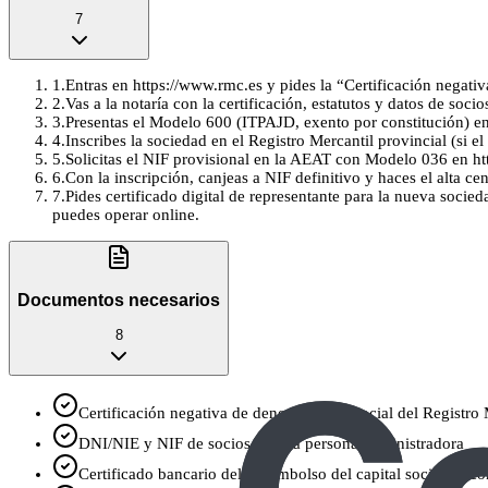
7
1
.
Entras en https://www.rmc.es y pides la “Certificación negat
2
.
Vas a la notaría con la certificación, estatutos y datos de soci
3
.
Presentas el Modelo 600 (ITPAJD, exento por constitución) en 
4
.
Inscribes la sociedad en el Registro Mercantil provincial (si el
5
.
Solicitas el NIF provisional en la AEAT con Modelo 036 en htt
6
.
Con la inscripción, canjeas a NIF definitivo y haces el alta c
7
.
Pides certificado digital de representante para la nueva socie
puedes operar online.
Documentos necesarios
8
Certificación negativa de denominación social del Registro
DNI/NIE y NIF de socios y de la persona administradora
Certificado bancario del desembolso del capital social (si co