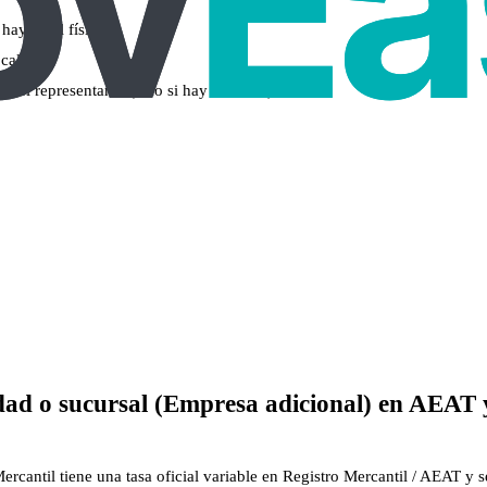
hay local físico)
ocal)
 del representante (solo si hay sucursal)
dad o sucursal (Empresa adicional) en AEAT y
rcantil tiene una tasa oficial variable en Registro Mercantil / AEAT y 