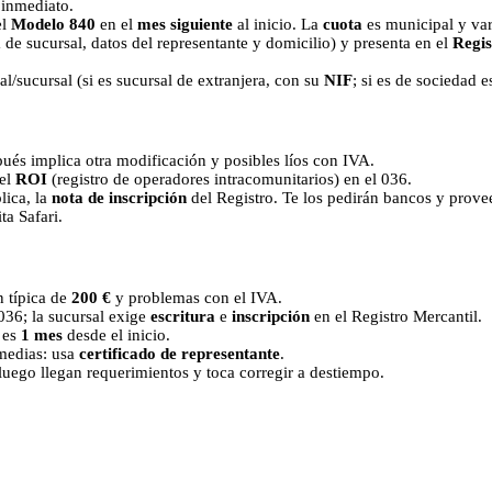
o inmediato.
el
Modelo 840
en el
mes siguiente
al inicio. La
cuota
es municipal y var
 de sucursal, datos del representante y domicilio) y presenta en el
Regis
cal/sucursal (si es sucursal de extranjera, con su
NIF
; si es de sociedad 
ués implica otra modificación y posibles líos con IVA.
 el
ROI
(registro de operadores intracomunitarios) en el 036.
lica, la
nota de inscripción
del Registro. Te los pedirán bancos y prove
ta Safari.
n típica de
200 €
y problemas con el IVA.
 036; la sucursal exige
escritura
e
inscripción
en el Registro Mercantil.
 es
1 mes
desde el inicio.
medias: usa
certificado de representante
.
luego llegan requerimientos y toca corregir a destiempo.