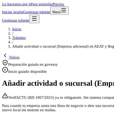
Lo hacemos por ti
Para gestorías
Precios
Iniciar sesión
Gestionar trámite
Menú
Gestionar trámite
Inicio
/
Trámites
/
Añadir actividad o sucursal (Empresa adicional) en AEAT y Reg
Volver
Preparación guiada en goveasy
Inicio guiado disponible
Añadir actividad o sucursal (Emp
VeriFACTU (RD 1007/2023) ya es obligatorio. Sin sistema compati
Para cuando tu empresa suma una línea de negocio o abre una sucursal y
nuevo local sin meterte en multas.