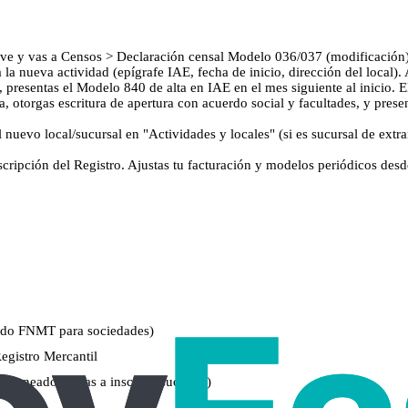
l@ve y vas a Censos > Declaración censal Modelo 036/037 (modificación)
 la nueva actividad (epígrafe IAE, fecha de inicio, dirección del local
 presentas el Modelo 840 de alta en IAE en el mes siguiente al inicio. E
a, otorgas escritura de apertura con acuerdo social y facultades, y presen
el nuevo local/sucursal en "Actividades y locales" (si es sucursal de ext
inscripción del Registro. Ajustas tu facturación y modelos periódicos des
icado FNMT para sociedades)
Registro Mercantil
escaneado, si vas a inscribir sucursal)