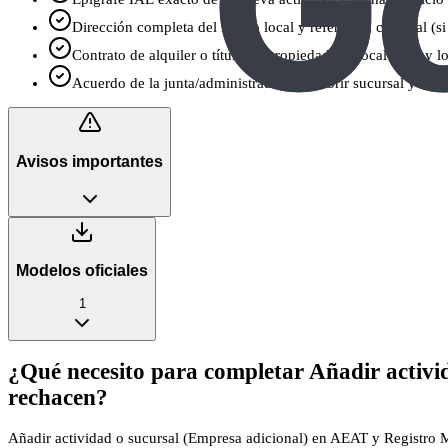
Dirección completa del nuevo local y referencia catastral (si 
Contrato de alquiler o título de propiedad del local (si hay l
Acuerdo de la junta/administrador para abrir sucursal y datos
Avisos importantes
Modelos oficiales
1
¿Qué necesito para completar Añadir activi
rechacen?
Añadir actividad o sucursal (Empresa adicional) en AEAT y Registro Me