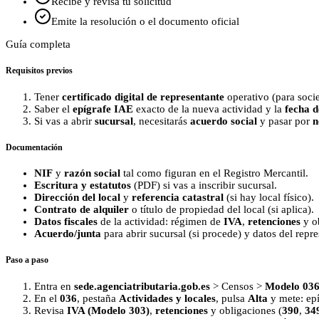
Recibe y revisa tu solicitud
Emite la resolución o el documento oficial
Guía completa
Requisitos previos
Tener
certificado digital de representante
operativo (para socie
Saber el
epígrafe IAE
exacto de la nueva actividad y la
fecha d
Si vas a abrir
sucursal
, necesitarás
acuerdo social
y pasar por
n
Documentación
NIF
y
razón social
tal como figuran en el Registro Mercantil.
Escritura y estatutos
(PDF) si vas a inscribir sucursal.
Dirección del local
y
referencia catastral
(si hay local físico).
Contrato de alquiler
o título de propiedad del local (si aplica).
Datos fiscales
de la actividad: régimen de
IVA
,
retenciones
y ob
Acuerdo/junta
para abrir sucursal (si procede) y datos del repre
Paso a paso
Entra en
sede.agenciatributaria.gob.es
> Censos >
Modelo 036
En el
036
, pestaña
Actividades y locales
, pulsa
Alta
y mete: epíg
Revisa
IVA (Modelo 303)
,
retenciones
y obligaciones (
390
,
34