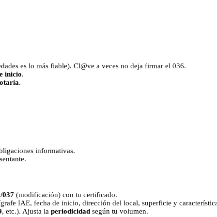
dades es lo más fiable). Cl@ve a veces no deja firmar el 036.
e inicio
.
otaría
.
ligaciones informativas.
sentante.
/037
(modificación) con tu certificado.
rafe IAE, fecha de inicio, dirección del local, superficie y característica
9
, etc.). Ajusta la
periodicidad
según tu volumen.