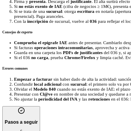
Firma y
presenta
. Descarga el
justificante
. El alta surtirá efect
Si
no estás exento de IAE
(cifra de negocios ≥ 1M€), presenta 
Si se trata de una
sucursal
: otorga
escritura
en notaría (apertura
presencial). Paga aranceles.
Con la
inscripción
de sucursal, vuelve al
036
para reflejar el lo
Consejos de experto
Comprueba el epígrafe IAE
antes de presentar. Cambiarlo desp
Si facturas
operaciones intracomunitarias
, aprovecha y activa
Guarda en una carpeta los
PDFs de justificantes
del 036 y, si ap
Si el 036
no carga
, prueba
Chrome/Firefox
y limpia caché. Evi
Errores comunes
Empezar a facturar
sin haber dado de alta la actividad: sanció
Confundir
local adicional
con
sucursal
: el primero solo va por
Olvidar el
Modelo 840
cuando no estás exento de IAE: el plazo
Presentar con
Cl@ve
en nombre de una sociedad y quedarse a 
No ajustar la
periodicidad del IVA
y las
retenciones
en el 036: 
Pasos a seguir