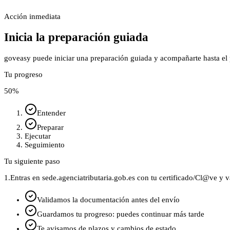
Acción inmediata
Inicia la preparación guiada
goveasy puede iniciar una preparación guiada y acompañarte hasta el p
Tu progreso
50
%
Entender
Preparar
Ejecutar
Seguimiento
Tu siguiente paso
1.
Entras en sede.agenciatributaria.gob.es con tu certificado/Cl@ve y
Validamos la documentación antes del envío
Guardamos tu progreso: puedes continuar más tarde
Te avisamos de plazos y cambios de estado