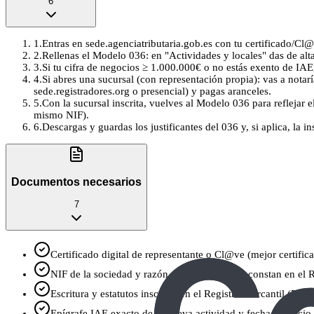
6
1
.
Entras en sede.agenciatributaria.gob.es con tu certificado/C
2
.
Rellenas el Modelo 036: en "Actividades y locales" das de alta
3
.
Si tu cifra de negocios ≥ 1.000.000€ o no estás exento de IAE,
4
.
Si abres una sucursal (con representación propia): vas a notarí
sede.registradores.org o presencial) y pagas aranceles.
5
.
Con la sucursal inscrita, vuelves al Modelo 036 para reflejar 
mismo NIF).
6
.
Descargas y guardas los justificantes del 036 y, si aplica, la 
Documentos necesarios
7
Certificado digital de representante o Cl@ve (mejor certif
NIF de la sociedad y razón social tal y como constan en el 
Escritura y estatutos inscritos en el Registro Mercantil (PDF 
Epígrafe IAE exacto de la nueva actividad y fecha de inicio