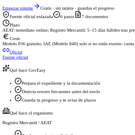
Empezar trámite
Gratis · sin tarjeta · guardas el progreso
Fuente oficial enlazada
6
pasos
7
documentos
Plazo
AEAT: inmediato online; Registro Mercantil: 5–15 días hábiles tras pres
Coste
Modelo 036 gratuito; IAE (Modelo 840) solo si no estás exento: cuota m
Oficial
Fuente oficial
Qué hace GovEasy
Prepara el expediente y la documentación
Detecta errores frecuentes antes del envío
Guarda tu progreso y te avisa de plazos
Qué hace el organismo
Registro Mercantil / AEAT