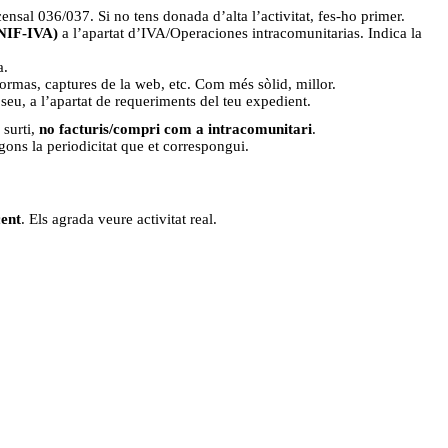
nsal 036/037. Si no tens donada d’alta l’activitat, fes-ho primer.
/NIF-IVA)
a l’apartat d’IVA/Operaciones intracomunitarias. Indica la
a.
formas, captures de la web, etc. Com més sòlid, millor.
 seu, a l’apartat de requeriments del teu expedient.
 surti,
no facturis/compri com a intracomunitari
.
ons la periodicitat que et correspongui.
ent
. Els agrada veure activitat real.
.