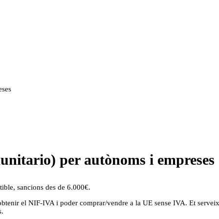
eses
unitario) per autònoms i empreses
ible, sancions des de 6.000€.
 obtenir el NIF-IVA i poder comprar/vendre a la UE sense IVA. Et servei
s.