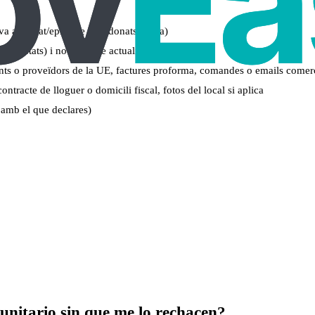
a activitat/epígrafe IAE donats d’alta)
(societats) i nota simple actualitzada
lients o proveïdors de la UE, factures proforma, comandes o emails comer
tracte de lloguer o domicili fiscal, fotos del local si aplica
 amb el que declares)
nitario sin que me lo rechacen?