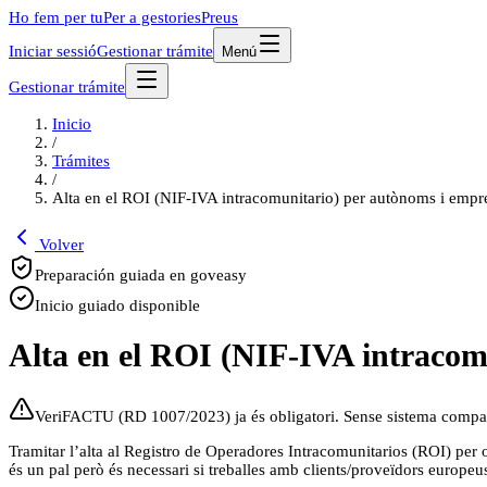
Ho fem per tu
Per a gestories
Preus
Iniciar sessió
Gestionar trámite
Menú
Gestionar trámite
Inicio
/
Trámites
/
Alta en el ROI (NIF-IVA intracomunitario) per autònoms i empr
Volver
Preparación guiada en goveasy
Inicio guiado disponible
Alta en el ROI (NIF-IVA intracom
VeriFACTU (RD 1007/2023) ja és obligatori. Sense sistema compat
Tramitar l’alta al Registro de Operadores Intracomunitarios (ROI) per
és un pal però és necessari si treballes amb clients/proveïdors europeu