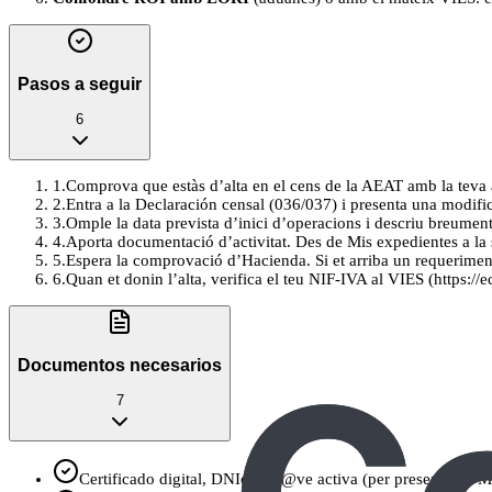
Pasos a seguir
6
1
.
Comprova que estàs d’alta en el cens de la AEAT amb la teva a
2
.
Entra a la Declaración censal (036/037) i presenta una modifi
3
.
Omple la data prevista d’inici d’operacions i descriu breumen
4
.
Aporta documentació d’activitat. Des de Mis expedientes a la 
5
.
Espera la comprovació d’Hacienda. Si et arriba un requeriment 
6
.
Quan et donin l’alta, verifica el teu NIF-IVA al VIES (https://
Documentos necesarios
7
Certificado digital, DNIe o Cl@ve activa (per presentar el 