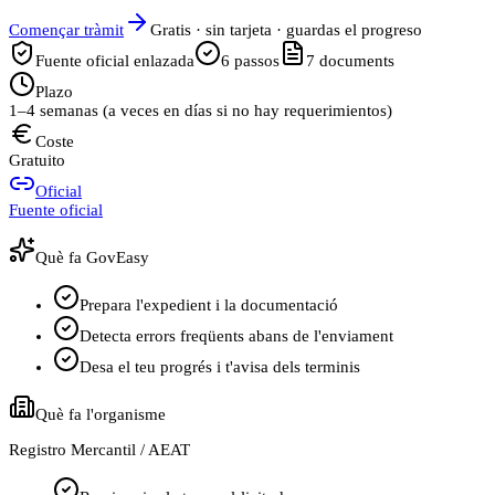
Començar tràmit
Gratis · sin tarjeta · guardas el progreso
Fuente oficial enlazada
6
passos
7
documents
Plazo
1–4 semanas (a veces en días si no hay requerimientos)
Coste
Gratuito
Oficial
Fuente oficial
Què fa GovEasy
Prepara l'expedient i la documentació
Detecta errors freqüents abans de l'enviament
Desa el teu progrés i t'avisa dels terminis
Què fa l'organisme
Registro Mercantil / AEAT