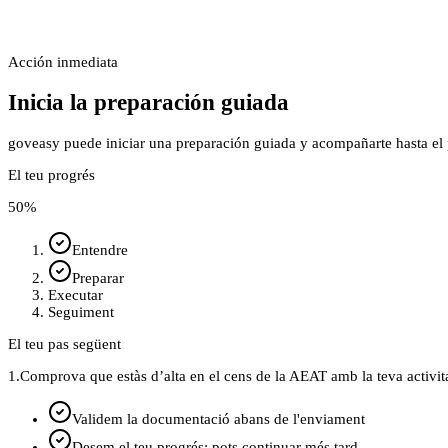
Acción inmediata
Inicia la preparación guiada
goveasy puede iniciar una preparación guiada y acompañarte hasta el p
El teu progrés
50
%
Entendre
Preparar
Executar
Seguiment
El teu pas següent
1.
Comprova que estàs d’alta en el cens de la AEAT amb la teva activit
Validem la documentació abans de l'enviament
Desem el teu progrés: pots continuar més tard