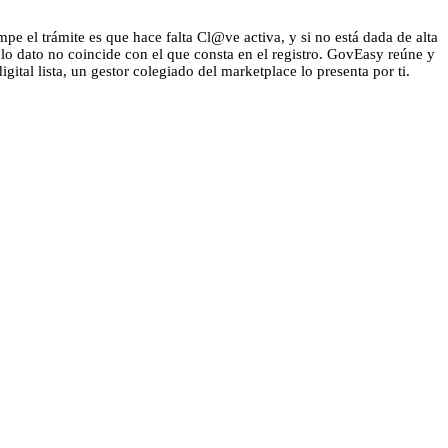
pe el trámite es que hace falta Cl@ve activa, y si no está dada de alta
olo dato no coincide con el que consta en el registro. GovEasy reúne y
ital lista, un gestor colegiado del marketplace lo presenta por ti.