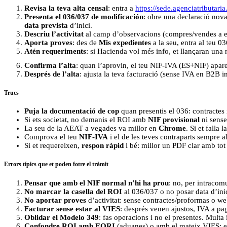
Revisa la teva alta censal
: entra a
https://sede.agenciatributaria
Presenta el 036/037 de modificación
: obre una declaració nova
data prevista
d’inici.
Descriu l’activitat
al camp d’observacions (compres/vendes a emp
Aporta proves
: des de
Mis expedientes
a la seu, entra al teu 0
Atén requeriments
: si Hacienda vol més info, et llançaran una 
Confirma l’alta
: quan l’aprovin, el teu NIF-IVA (ES+NIF) apar
Després de l’alta
: ajusta la teva facturació (sense IVA en B2B i
Trucs
Puja la documentació de cop
quan presentis el 036: contractes
Si ets societat, no demanis el ROI amb
NIF provisional
ni sens
La seu de la AEAT a vegades va millor en
Chrome
. Si et falla
Comprova el teu
NIF-IVA
i el de les teves contraparts sempre a
Si et requereixen,
respon ràpid
i bé: millor un PDF clar amb tot
Errors típics que et poden fotre el tràmit
Pensar que amb el NIF normal n’hi ha prou
: no, per intracom
No marcar la casella del ROI
al 036/037 o no posar data d’inici
No aportar proves
d’activitat: sense contractes/proformas o w
Facturar sense estar al VIES
: després venen ajustos, IVA a pag
Oblidar el Modelo 349
: fas operacions i no el presentes. Multa
Confondre ROI amb EORI
(aduanes) o amb el mateix VIES: 