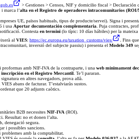
.gob.es
> Gestiones > Censos, NIF y domicilio fiscal > Declaración ce
 i marca l’
alta en el Registro de operadores intracomunitarios (ROI
reses UE, països habituals, tipus de producte/servei). Signa i present
36 i usa
Aportar documentación complementaria
. Puja contractes, pro
notificació. Contesta
en termini
(lo típic: 10 días hábiles) per la mateixa
eixerà al
VIES
:
https://ec.europa.eu/taxation_customs/vies/
. Fins que
ntracomunitari, inversió del subjecte passiu) i presenta el
Modelo 349
seg
 i proformas amb NIF-IVA de la contraparte, i una
web mínimament dec
e
inscripción en el Registro Mercantil
. Te’l pararan.
 la signatura en altres navegadors, prova allà.
l VIES abans de facturar. T’estalviaràs sustos.
 ordenat que 20 adjunts caòtics.
unitàries B2B necessites
NIF-IVA
(ROI).
. Resultat: no et donen l’alta.
eb, denegació segura.
ar i possibles sancions.
 i problemes amb la comptabilitat.
el VIES és només la
consulta
, l’alta es fa per
Modelo 036/037
a la AEAT