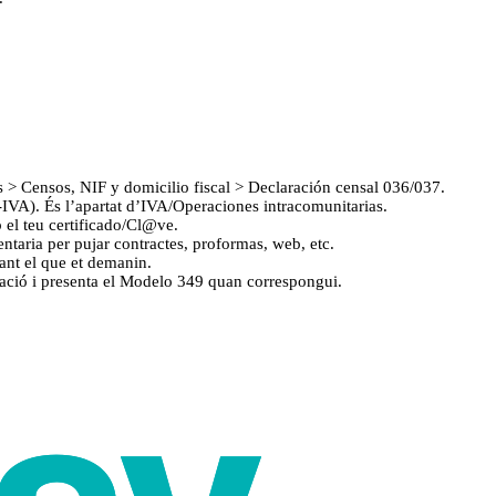
s > Censos, NIF y domicilio fiscal > Declaración censal 036/037.
-IVA). És l’apartat d’IVA/Operaciones intracomunitarias.
 el teu certificado/Cl@ve.
taria per pujar contractes, proformas, web, etc.
ant el que et demanin.
turació i presenta el Modelo 349 quan correspongui.