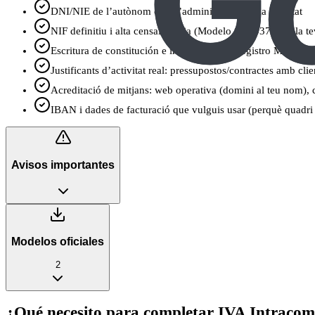
DNI/NIE de l’autònom o de l’administrador de la societat
NIF definitiu i alta censal prèvia (Modelo 036/037 amb la tev
Escritura de constitución e inscripción en Registro Mercantil 
Justificants d’activitat real: pressupostos/contractes amb c
Acreditació de mitjans: web operativa (domini al teu nom), con
IBAN i dades de facturació que vulguis usar (perquè quadri
Avisos importantes
Modelos oficiales
2
¿Qué necesito para completar IVA Intracomu