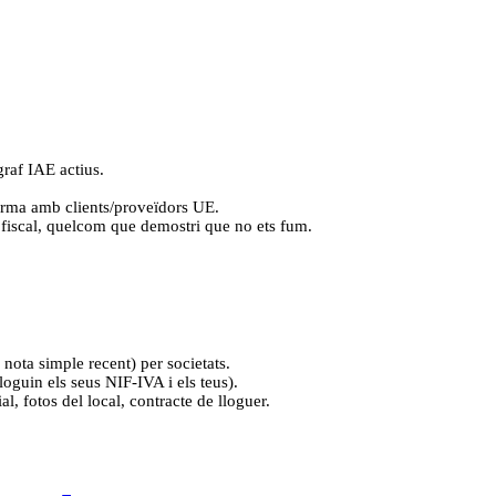
raf IAE actius.
forma amb clients/proveïdors UE.
i fiscal, quelcom que demostri que no ets fum.
 nota simple recent) per societats.
guin els seus NIF-IVA i els teus).
l, fotos del local, contracte de lloguer.