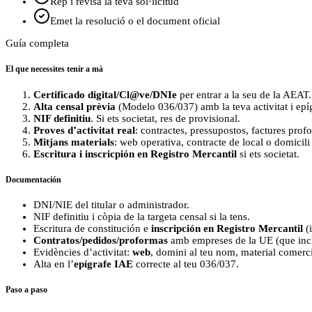
Rep i revisa la teva sol·licitud
Emet la resolució o el document oficial
Guía completa
El que necessites tenir a mà
Certificado digital/Cl@ve/DNIe
per entrar a la seu de la AEAT.
Alta censal prèvia
(Modelo 036/037) amb la teva activitat i epíg
NIF definitiu
. Si ets societat, res de provisional.
Proves d’activitat real
: contractes, pressupostos, factures pro
Mitjans materials
: web operativa, contracte de local o domicil
Escritura i inscricpión en Registro Mercantil
si ets societat.
Documentación
DNI/NIE del titular o administrador.
NIF definitiu i còpia de la targeta censal si la tens.
Escritura de constitución e
inscripción en Registro Mercantil
(i
Contratos/pedidos/proformas
amb empreses de la UE (que inclo
Evidències d’activitat:
web
, domini al teu nom, material comercia
Alta en l’
epígrafe IAE
correcte al teu 036/037.
Paso a paso