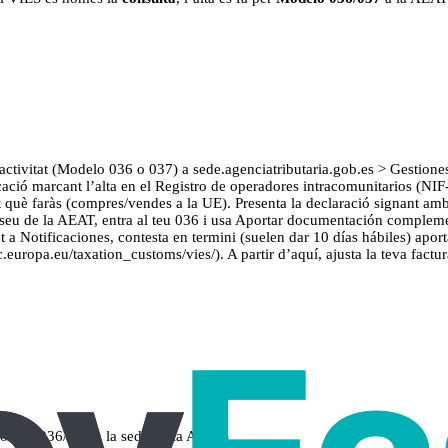
ctivitat (Modelo 036 o 037) a sede.agenciatributaria.gob.es > Gestione
cació marcant l’alta en el Registro de operadores intracomunitarios (NIF
t què faràs (compres/vendes a la UE). Presenta la declaració signant amb
seu de la AEAT, entra al teu 036 i usa Aportar documentación complemen
a Notificaciones, contesta en termini (suelen dar 10 días hábiles) aport
ec.europa.eu/taxation_customs/vies/). A partir d’aquí, ajusta la teva fac
Modelo 036/037 a la sede de la AEAT)