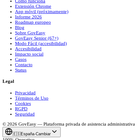
Cómo funciona
Extensión Chrome
App móvil (próximamente)
Informe 2026
Roadmap europeo
Blog
Sobre
Gov
Easy
Gov
Easy
Senior (67+)
Modo Fácil (accesibilidad)
Accesibilidad
Impacto social
Casos
Contacto
Status
Legal
Privacidad
Términos de Uso
Cookies
RGPD
Seguridad
© 2026
Gov
Easy
— Plataforma privada de asistencia administrativa
🇪🇸
España
·
Cambiar
100% Operativo