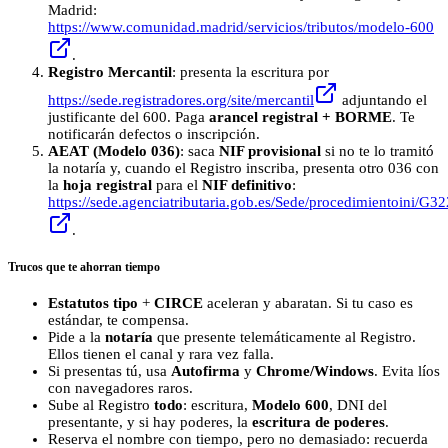
Madrid:
https://www.comunidad.madrid/servicios/tributos/modelo-600
.
Registro Mercantil
: presenta la escritura por
https://sede.registradores.org/site/mercantil
adjuntando el
justificante del 600. Paga
arancel registral + BORME
. Te
notificarán defectos o inscripción.
AEAT (Modelo 036)
: saca
NIF provisional
si no te lo tramitó
la notaría y, cuando el Registro inscriba, presenta otro 036 con
la
hoja registral
para el
NIF definitivo
:
https://sede.agenciatributaria.gob.es/Sede/procedimientoini/G32
.
Trucos que te ahorran tiempo
Estatutos tipo
+
CIRCE
aceleran y abaratan. Si tu caso es
estándar, te compensa.
Pide a la
notaría
que presente telemáticamente al Registro.
Ellos tienen el canal y rara vez falla.
Si presentas tú, usa
Autofirma
y
Chrome/Windows
. Evita líos
con navegadores raros.
Sube al Registro
todo
: escritura,
Modelo 600
, DNI del
presentante, y si hay poderes, la
escritura de poderes
.
Reserva el nombre con tiempo, pero no demasiado: recuerda