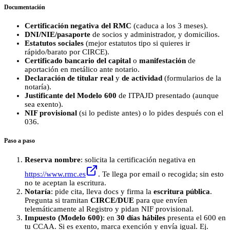
Documentación
Certificación negativa del RMC
(caduca a los 3 meses).
DNI/NIE/pasaporte
de socios y administrador, y domicilios.
Estatutos sociales
(mejor estatutos tipo si quieres ir
rápido/barato por CIRCE).
Certificado bancario del capital
o
manifestación
de
aportación en metálico ante notario.
Declaración de titular real
y
de actividad
(formularios de la
notaría).
Justificante del Modelo 600
de ITPAJD presentado (aunque
sea exento).
NIF provisional
(si lo pediste antes) o lo pides después con el
036.
Paso a paso
Reserva nombre
: solicita la certificación negativa en
https://www.rmc.es
. Te llega por email o recogida; sin esto
no te aceptan la escritura.
Notaría
: pide cita, lleva docs y firma la
escritura pública
.
Pregunta si tramitan
CIRCE/DUE
para que envíen
telemáticamente al Registro y pidan NIF provisional.
Impuesto (Modelo 600)
: en
30 días hábiles
presenta el 600 en
tu CCAA. Si es exento, marca exención y envía igual. Ej.