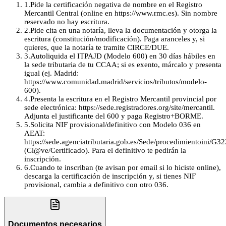
1
.
Pide la certificación negativa de nombre en el Registro
Mercantil Central (online en https://www.rmc.es). Sin nombre
reservado no hay escritura.
2
.
Pide cita en una notaría, lleva la documentación y otorga la
escritura (constitución/modificación). Paga aranceles y, si
quieres, que la notaría te tramite CIRCE/DUE.
3
.
Autoliquida el ITPAJD (Modelo 600) en 30 días hábiles en
la sede tributaria de tu CCAA; si es exento, márcalo y presenta
igual (ej. Madrid:
https://www.comunidad.madrid/servicios/tributos/modelo-
600).
4
.
Presenta la escritura en el Registro Mercantil provincial por
sede electrónica: https://sede.registradores.org/site/mercantil.
Adjunta el justificante del 600 y paga Registro+BORME.
5
.
Solicita NIF provisional/definitivo con Modelo 036 en
AEAT:
https://sede.agenciatributaria.gob.es/Sede/procedimientoini/G32
(Cl@ve/Certificado). Para el definitivo te pedirán la
inscripción.
6
.
Cuando te inscriban (te avisan por email si lo hiciste online),
descarga la certificación de inscripción y, si tienes NIF
provisional, cambia a definitivo con otro 036.
Documentos necesarios