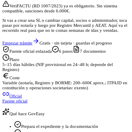
VeriFACTU (RD 1007/2023) ya es obligatorio. Sin sistema
compatible, sanciones desde 6.000€.
Si vas a crear una SL o cambiar capital, socios o administrador, toca
pasar por notaría y luego por Registro Mercantil y AEAT. Aquí va el
recorrido real para que no te comas semanas de idas y venidas.
Empezar trámite
Gratis · sin tarjeta · guardas el progreso
Fuente oficial enlazada
6
pasos
7
documentos
Plazo
5–15 días hábiles (NIF provisional en 24–48 h; depende del
Registro)
Coste
Variable (notaría, Registro y BORME: 200–600€ aprox.; ITPAJD en
constitución y operaciones societarias: exento)
Oficial
Fuente oficial
Qué hace GovEasy
Prepara el expediente y la documentación