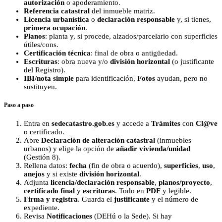
autorización
o apoderamiento.
Referencia catastral
del inmueble matriz.
Licencia urbanística
o
declaración responsable
y, si tienes,
primera ocupación
.
Planos
: planta y, si procede, alzados/parcelario con superficies
útiles/cons.
Certificación técnica
: final de obra o antigüedad.
Escrituras
: obra nueva y/o
división horizontal
(o justificante
del Registro).
IBI/nota simple
para identificación.
Fotos
ayudan, pero no
sustituyen.
Paso a paso
Entra en
sedecatastro.gob.es
y accede a
Trámites
con
Cl@ve
o certificado.
Abre
Declaración de alteración catastral
(inmuebles
urbanos) y elige la opción de
añadir vivienda/unidad
(Gestión 8).
Rellena datos:
fecha
(fin de obra o acuerdo),
superficies
,
uso
,
anejos
y si existe
división horizontal
.
Adjunta
licencia/declaración responsable
,
planos/proyecto
,
certificado final
y
escrituras
. Todo en
PDF
y legible.
Firma y registra
. Guarda el
justificante
y el número de
expediente.
Revisa
Notificaciones
(DEHú o la Sede). Si hay