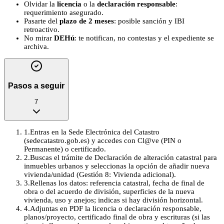
Olvidar la
licencia
o la
declaración responsable
:
requerimiento asegurado.
Pasarte del
plazo de 2 meses
: posible sanción y IBI
retroactivo.
No mirar
DEHú
: te notifican, no contestas y el expediente se
archiva.
Pasos a seguir
7
1
.
Entras en la Sede Electrónica del Catastro
(sedecatastro.gob.es) y accedes con Cl@ve (PIN o
Permanente) o certificado.
2
.
Buscas el trámite de Declaración de alteración catastral para
inmuebles urbanos y seleccionas la opción de añadir nueva
vivienda/unidad (Gestión 8: Vivienda adicional).
3
.
Rellenas los datos: referencia catastral, fecha de final de
obra o del acuerdo de división, superficies de la nueva
vivienda, uso y anejos; indicas si hay división horizontal.
4
.
Adjuntas en PDF la licencia o declaración responsable,
planos/proyecto, certificado final de obra y escrituras (si las