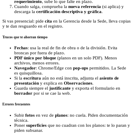
requerimiento
, sube lo que falte en plazo.
Cuando salga, comprueba la
nueva referencia
(si aplica) y
descarga la
certificación descriptiva y gráfica
.
Si vas presencial: pide
cita
en la Gerencia desde la Sede, lleva copias
y te dan resguardo en el registro.
Trucos que te ahorran tiempo
Fechas
: usa la real de fin de obra o de la división. Evita
broncas por fuera de plazo.
PDF único por bloque
(planos en un solo PDF). Menos
archivos, menos errores.
Navegador
: Chrome/Edge con
pop-ups
permitidos. La Sede
es quisquillosa.
Si la
escritura
aún no está inscrita, adjunta el
asiento de
presentación
y explica en
Observaciones
.
Guarda siempre el
justificante
y exporta el formulario en
borrador
por si se cae la web.
Errores frecuentes
Subir
fotos
en vez de
planos
: no cuela. Piden documentación
técnica.
Poner
superficies
que no cuadran con los planos: te lo paran y
piden subsanar.