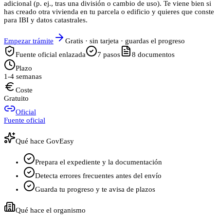
adicional (p. ej., tras una división o cambio de uso). Te viene bien si
has creado otra vivienda en tu parcela o edificio y quieres que conste
para IBI y datos catastrales.
Empezar trámite
Gratis · sin tarjeta · guardas el progreso
Fuente oficial enlazada
7
pasos
8
documentos
Plazo
1-4 semanas
Coste
Gratuito
Oficial
Fuente oficial
Qué hace GovEasy
Prepara el expediente y la documentación
Detecta errores frecuentes antes del envío
Guarda tu progreso y te avisa de plazos
Qué hace el organismo