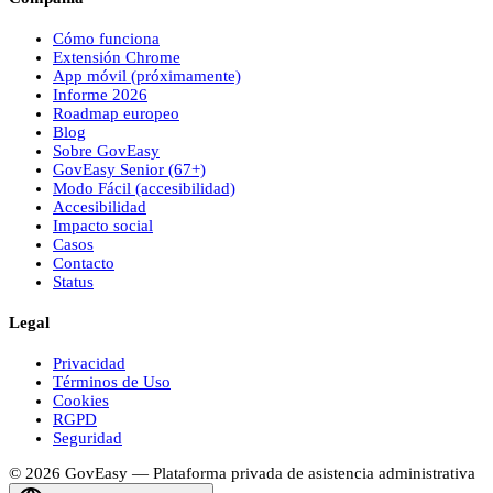
Cómo funciona
Extensión Chrome
App móvil (próximamente)
Informe 2026
Roadmap europeo
Blog
Sobre
Gov
Easy
Gov
Easy
Senior (67+)
Modo Fácil (accesibilidad)
Accesibilidad
Impacto social
Casos
Contacto
Status
Legal
Privacidad
Términos de Uso
Cookies
RGPD
Seguridad
© 2026
Gov
Easy
— Plataforma privada de asistencia administrativa