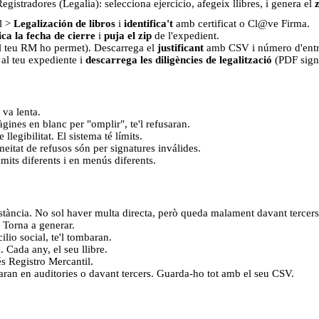
istradores (Legalia): selecciona ejercicio, afegeix llibres, i genera el
l >
Legalización de libros
i
identifica't
amb certificat o Cl@ve Firma.
ica la fecha de cierre
i
puja el zip
de l'expedient.
el teu RM ho permet). Descarrega el
justificant
amb CSV i número d'entr
 al teu expediente i
descarrega les diligències de legalització
(PDF signa
 va lenta.
gines en blanc per "omplir", te'l refusaran.
legibilitat. El sistema té límits.
eitat de refusos són per signatures inválides.
mits diferents i en menús diferents.
nstància. No sol haver multa directa, però queda malament davant tercers
. Torna a generar.
cilio social, te'l tombaran.
. Cada any, el seu llibre.
és Registro Mercantil.
aran en auditories o davant tercers. Guarda-ho tot amb el seu CSV.