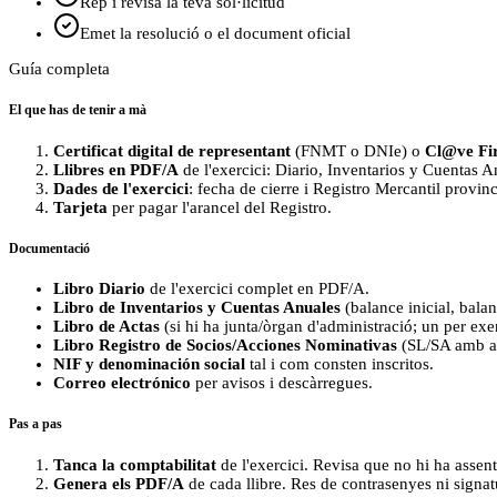
Rep i revisa la teva sol·licitud
Emet la resolució o el document oficial
Guía completa
El que has de tenir a mà
Certificat digital de representant
(FNMT o DNIe) o
Cl@ve Fi
Llibres en PDF/A
de l'exercici: Diario, Inventarios y Cuentas An
Dades de l'exercici
: fecha de cierre i Registro Mercantil provin
Tarjeta
per pagar l'arancel del Registro.
Documentació
Libro Diario
de l'exercici complet en PDF/A.
Libro de Inventarios y Cuentas Anuales
(balance inicial, bala
Libro de Actas
(si hi ha junta/òrgan d'administració; un per exer
Libro Registro de Socios/Acciones Nominativas
(SL/SA amb ac
NIF y denominación social
tal i com consten inscritos.
Correo electrónico
per avisos i descàrregues.
Pas a pas
Tanca la comptabilitat
de l'exercici. Revisa que no hi ha asse
Genera els PDF/A
de cada llibre. Res de contrasenyes ni signa