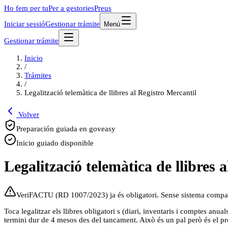
Ho fem per tu
Per a gestories
Preus
Iniciar sessió
Gestionar trámite
Menú
Gestionar trámite
Inicio
/
Trámites
/
Legalització telemàtica de llibres al Registro Mercantil
Volver
Preparación guiada en goveasy
Inicio guiado disponible
Legalització telemàtica de llibres 
VeriFACTU (RD 1007/2023) ja és obligatori. Sense sistema compat
Toca legalitzar els llibres obligatori s (diari, inventaris i comptes anua
termini dur de 4 mesos des del tancament. Això és un pal però és el pro