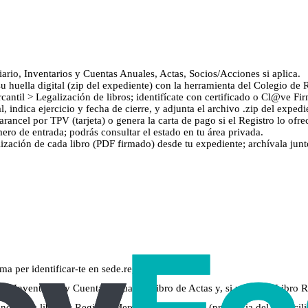
iario, Inventarios y Cuentas Anuales, Actas, Socios/Acciones si aplica.
u huella digital (zip del expediente) con la herramienta del Colegio de R
cantil > Legalización de libros; identifícate con certificado o Cl@ve Fi
 indica ejercicio y fecha de cierre, y adjunta el archivo .zip del expedien
arancel por TPV (tarjeta) o genera la carta de pago si el Registro lo ofre
ero de entrada; podrás consultar el estado en tu área privada.
lización de cada libro (PDF firmado) desde tu expediente; archívala junto
a per identificar-te en sede.registradores.org
ro de Inventarios y Cuentas Anuales, Libro de Actas y, si procede, Libro
ponden los libros y Registro Mercantil competente (provincia del domicili