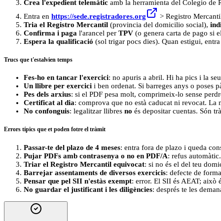
Crea l'expedient telemàtic
amb la herramienta del Colegio de Reg
Entra en
https://sede.registradores.org
> Registro Mercanti
Tria el Registro Mercantil
(provincia del domicilio social),
ind
Confirma i paga
l'arancel per
TPV
(o genera carta de pago si 
Espera la qualificació
(sol trigar pocs dies). Quan estigui, entra
Trucs que t'estalvien temps
Fes-ho en tancar l'exercici
: no apuris a abril. Hi ha pics i la seu
Un llibre per exercici
i ben ordenat. Si barreges anys o poses pà
Pes dels arxius
: si el PDF pesa molt, comprimeix-lo sense perdre l
Certificat al dia
: comprova que no està caducat ni revocat. La m
No confonguis
: legalitzar llibres
no
és depositar cuentas. Són trà
Errors típics que et poden fotre el tràmit
Passar-te del plazo de 4 meses
: entra fora de plazo i queda co
Pujar PDFs amb contrasenya o no en PDF/A
: refus automàtic
Triar el Registro Mercantil equivocat
: si no és el del teu domi
Barrejar assentaments de diversos exercicis
: defecte de forma
Pensar que pel SII n'estàs exempt
: error. El SII és AEAT; això 
No guardar el justificant i les diligències
: després te les deman