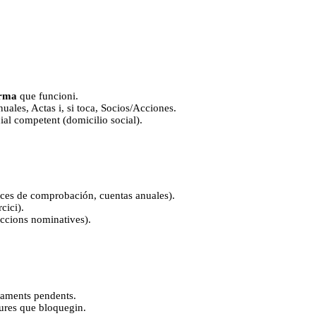
rma
que funcioni.
uales, Actas i, si toca, Socios/Acciones.
cial competent (domicilio social).
nces de comprobación, cuentas anuales).
cici).
cions nominatives).
ntaments pendents.
tures que bloquegin.