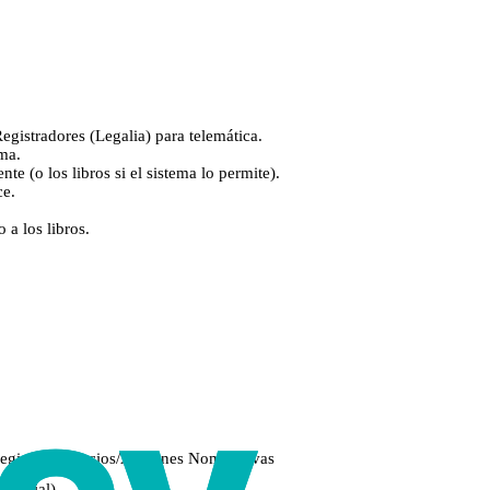
egistradores (Legalia) para telemática.
rma.
te (o los libros si el sistema lo permite).
ce.
 a los libros.
 Registro de Socios/Acciones Nominativas
o social)