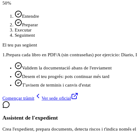
50
%
Entendre
Preparar
Executar
Seguiment
El teu pas següent
1.
Prepara cada libro en PDF/A (sin contraseñas) por ejercicio: Diario,
Validem la documentació abans de l'enviament
Desem el teu progrés: pots continuar més tard
T'avisem de terminis i canvis d'estat
Començar tràmit
Ver sede oficial
Assistent de l'expedient
Crea l'expedient, prepara documents, detecta riscos i t'indica només el