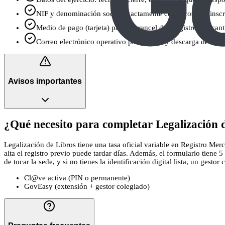
NIF y denominación social exactamente como constan inscrit
Medio de pago (tarjeta) para el arancel del Registro Mercant
Correo electrónico operativo para avisos y descarga de dili
Avisos importantes
¿Qué necesito para completar Legalización d
Legalización de Libros tiene una tasa oficial variable en Registro Mer
alta el registro previo puede tardar días. Además, el formulario tiene
de tocar la sede, y si no tienes la identificación digital lista, un gesto
Cl@ve activa (PIN o permanente)
GovEasy (extensión + gestor colegiado)