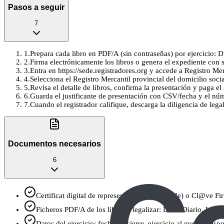
Pasos a seguir
7
1
.
Prepara cada libro en PDF/A (sin contraseñas) por ejercicio: D
2
.
Firma electrónicamente los libros o genera el expediente con s
3
.
Entra en https://sede.registradores.org y accede a Registro Mer
4
.
Selecciona el Registro Mercantil provincial del domicilio social,
5
.
Revisa el detalle de libros, confirma la presentación y paga el 
6
.
Guarda el justificante de presentación con CSV/fecha y el núm
7
.
Cuando el registrador califique, descarga la diligencia de lega
Documentos necesarios
6
Certificat digital de representant (FNMT, DNIe) o Cl@ve Firm
Ficheros PDF/A de los libros a legalizar: Libro Diario, Lib
Datos del ejercicio: fecha de cierre, ejercicio al que corres