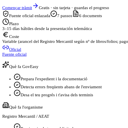
Començar tràmit
Gratis · sin tarjeta · guardas el progreso
Fuente oficial enlazada
7
passos
6
documents
Plazo
3–15 días hábiles desde la presentación telemática
Coste
Variable (arancel del Registro Mercantil según nº de libros/folios; pag
Oficial
Fuente oficial
Què fa GovEasy
Prepara l'expedient i la documentació
Detecta errors freqüents abans de l'enviament
Desa el teu progrés i t'avisa dels terminis
Què fa l'organisme
Registro Mercantil / AEAT