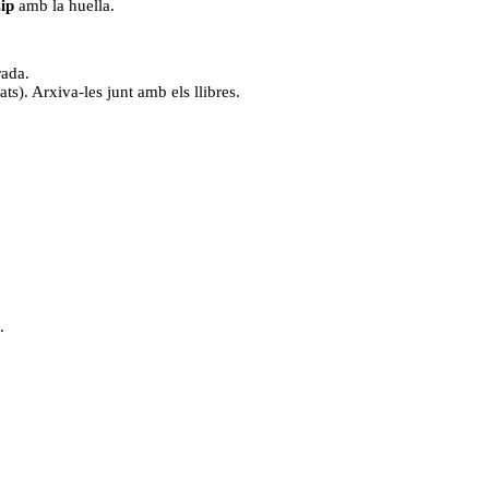
zip
amb la huella.
ada.
ts). Arxiva-les junt amb els llibres.
.