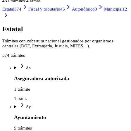
431
trámites
·
4
ramas
Estatal
374
Fiscal y tributario
45
Autonómico
0
Municipal
12
Estatal
Trámites con cobertura nacional gestionados por organismos
centrales (DGT, Extranjería, Justicia, MITES…).
374
trámites
As
Aseguradora autorizada
1 trámite
1
trám.
Ay
Ayuntamiento
5 trámites