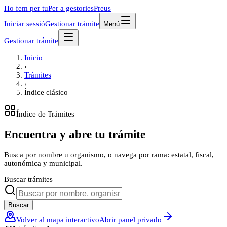
Ho fem per tu
Per a gestories
Preus
Iniciar sessió
Gestionar trámite
Menú
Gestionar trámite
Inicio
›
Trámites
›
Índice clásico
Índice de Trámites
Encuentra y abre tu trámite
Busca por nombre u organismo, o navega por rama: estatal, fiscal,
autonómica y municipal.
Buscar trámites
Buscar
Volver al mapa interactivo
Abrir panel privado