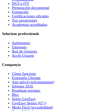
DGT e ITV
Preparación documental
Formación
Certificaciones oficiales
Top oposiciones
Academias acreditadas
Solucions professionals
Autónomos
Empreses
Red de Gestores
Accés Usuaris
Companyia
Cómo funciona
Extensión Chrome
App móvil (próximamente)
Informe 2026
Roadmap europeo
Bloc
Sobre
Gov
Easy
Gov
Easy
Senior (67+)
Modo Fácil (accesibilidad)