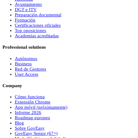
Ayuntamiento
DGT e ITV
Preparación documental
Formación
Certificaciones oficiales
Top oposiciones
Academias acreditadas
Professional solutions
Autónomos
Business
Red de Gestores
User Access
Company
Cómo funciona
Extensión Chrome
App móvil (próximamente)
Informe 2026
Roadmap europeo
Blog
Sobre
Gov
Easy
Gov
Easy
Senior (67+)