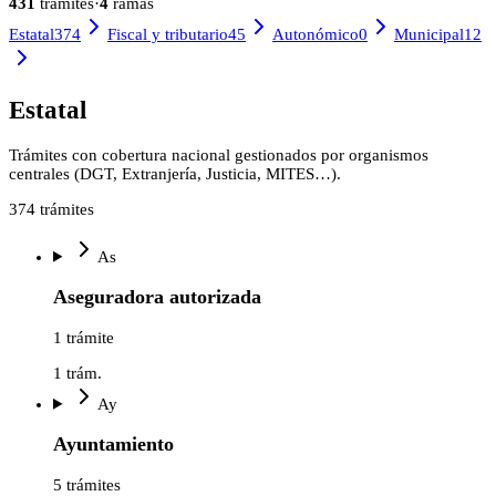
431
trámites
·
4
ramas
Estatal
374
Fiscal y tributario
45
Autonómico
0
Municipal
12
Estatal
Trámites con cobertura nacional gestionados por organismos
centrales (DGT, Extranjería, Justicia, MITES…).
374
trámites
As
Aseguradora autorizada
1 trámite
1
trám.
Ay
Ayuntamiento
5 trámites