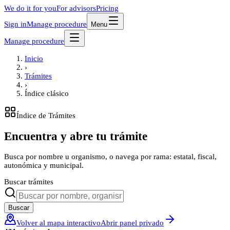
We do it for you
For advisors
Pricing
Sign in
Manage procedure
Menu
Manage procedure
Inicio
›
Trámites
›
Índice clásico
Índice de Trámites
Encuentra y abre tu trámite
Busca por nombre u organismo, o navega por rama: estatal, fiscal,
autonómica y municipal.
Buscar trámites
Buscar
Volver al mapa interactivo
Abrir panel privado